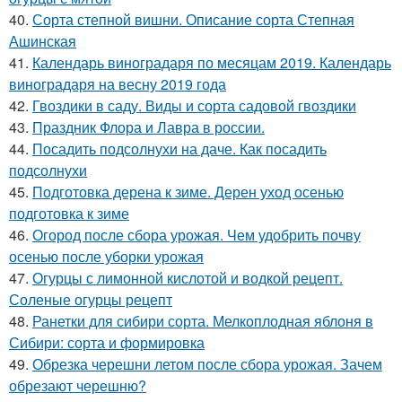
40.
Сорта степной вишни. Описание сорта Степная
Ашинская
41.
Календарь виноградаря по месяцам 2019. Календарь
виноградаря на весну 2019 года
42.
Гвоздики в саду. Виды и сорта садовой гвоздики
43.
Праздник Флора и Лавра в россии.
44.
Посадить подсолнухи на даче. Как посадить
подсолнухи
45.
Подготовка дерена к зиме. Дерен уход осенью
подготовка к зиме
46.
Огород после сбора урожая. Чем удобрить почву
осенью после уборки урожая
47.
Огурцы с лимонной кислотой и водкой рецепт.
Соленые огурцы рецепт
48.
Ранетки для сибири сорта. Мелкоплодная яблоня в
Сибири: сорта и формировка
49.
Обрезка черешни летом после сбора урожая. Зачем
обрезают черешню?