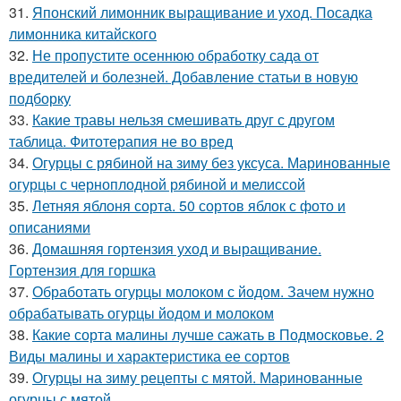
31.
Японский лимонник выращивание и уход. Посадка
лимонника китайского
32.
Не пропустите осеннюю обработку сада от
вредителей и болезней. Добавление статьи в новую
подборку
33.
Какие травы нельзя смешивать друг с другом
таблица. Фитотерапия не во вред
34.
Огурцы с рябиной на зиму без уксуса. Маринованные
огурцы с черноплодной рябиной и мелиссой
35.
Летняя яблоня сорта. 50 сортов яблок с фото и
описаниями
36.
Домашняя гортензия уход и выращивание.
Гортензия для горшка
37.
Обработать огурцы молоком с йодом. Зачем нужно
обрабатывать огурцы йодом и молоком
38.
Какие сорта малины лучше сажать в Подмосковье. 2
Виды малины и характеристика ее сортов
39.
Огурцы на зиму рецепты с мятой. Маринованные
огурцы с мятой