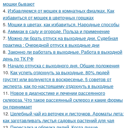
мошки бывают
4.
Избавляемся от мошек в комнатных фиалках. Как
избавиться от мошек в цветочных горшках
5.
Мошки в цветах, как избавиться. Народные способы
6.
Аммиак в саду и огороде. Польза и применение
7.
Можно ли брать отпуск на выходные дни. Судебная
практика : Очередной отпуск в выходные дни
8.
Законно ли работать в выходные. Работа в выходной
день по ТК РФ
9.
Начало отпуска с выходного дня. Общие положения
10.
Как успеть отдохнуть за выходные. 80% людей
грустят или волнуются в воскресенье. 5 советов от
эксперта, как по-настоящему отдохнуть в выходные
11.
Новое в диагностике и лечении рассеянного
склероза. Что такое рассеянный склероз и какие формы
он принимает
12.
Целебный чай из веточек и листочков. Ароматы лета:
как заготавливать листья садовых растений для чая
13.
Пересадка и обрезка лилий. Когда лучше