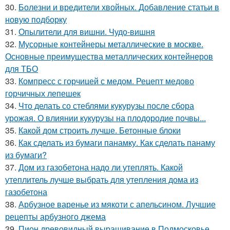
30.
Болезни и вредители хвойных. Добавление статьи в
новую подборку
31.
Опылители для вишни. Чудо-вишня
32.
Мусорные контейнеры металлические в москве.
Основные преимущества металлических контейнеров
для ТБО
33.
Компресс с горчицей с медом. Рецепт медово
горчичных лепешек
34.
Что делать со стеблями кукурузы после сбора
урожая. О влиянии кукурузы на плодородие почвы...
35.
Какой дом строить лучше. Бетонные блоки
36.
Как сделать из бумаги панамку. Как сделать панаму
из бумаги?
37.
Дом из газобетона надо ли утеплять. Какой
утеплитель лучше выбрать для утепления дома из
газобетона
38.
Арбузное варенье из мякоти с апельсином. Лучшие
рецепты арбузного джема
39.
Пион древовидный выращивание в Подмосковье.