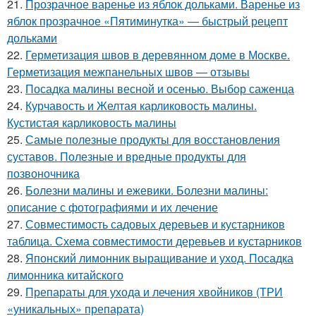
21.
Прозрачное варенье из яблок дольками. Варенье из
яблок прозрачное «Пятиминутка» — быстрый рецепт
дольками
22.
Герметизация швов в деревянном доме в Москве.
Герметизация межпанельных швов — отзывы
23.
Посадка малины весной и осенью. Выбор саженца
24.
Курчавость и Желтая карликовость малины.
Кустистая карликовость малины
25.
Самые полезные продукты для восстановления
суставов. Полезные и вредные продукты для
позвоночника
26.
Болезни малины и ежевики. Болезни малины:
описание с фотографиями и их лечение
27.
Совместимость садовых деревьев и кустарников
таблица. Схема совместимости деревьев и кустарников
28.
Японский лимонник выращивание и уход. Посадка
лимонника китайского
29.
Препараты для ухода и лечения хвойников (ТРИ
«уникальных» препарата)