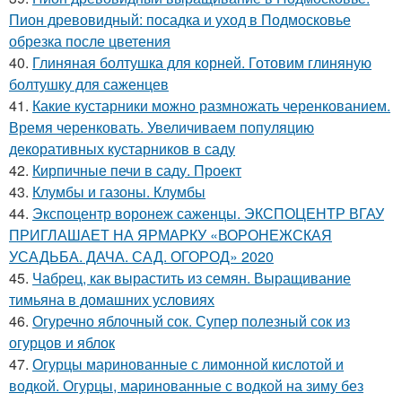
Пион древовидный: посадка и уход в Подмосковье
обрезка после цветения
40.
Глиняная болтушка для корней. Готовим глиняную
болтушку для саженцев
41.
Какие кустарники можно размножать черенкованием.
Время черенковать. Увеличиваем популяцию
декоративных кустарников в саду
42.
Кирпичные печи в саду. Проект
43.
Клумбы и газоны. Клумбы
44.
Экспоцентр воронеж саженцы. ЭКСПОЦЕНТР ВГАУ
ПРИГЛАШАЕТ НА ЯРМАРКУ «ВОРОНЕЖСКАЯ
УСАДЬБА. ДАЧА. САД. ОГОРОД» 2020
45.
Чабрец, как вырастить из семян. Выращивание
тимьяна в домашних условиях
46.
Огуречно яблочный сок. Супер полезный сок из
огурцов и яблок
47.
Огурцы маринованные с лимонной кислотой и
водкой. Огурцы, маринованные с водкой на зиму без