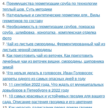
4.
Преимущества герметизации сруба по технологии
теплый шов. Суть методики
5.
Натуральные и синтетические герметики для.. Виды
герметиков по составу
6.
Необходимость в герметизации срубов. покраска
сруба , шлифовка , конопатка , комплексная отделка
фото
7.
Чай из листьев смородины. Ферментированный чай из
листьев черной смородины
8.
Как приготовить чай из веточек. Как приготовить
лечебные чаи из веточек вишни, смородины, шиповника
зимой
9.
Что нельзя делать в головосек. Иван Головосек:
запреты одного из самых опасных дней в году
10.
11 сентября 2022 года. Что ждать от муниципальных
довыборов в Петербурге в 2022 году
11.
10 самых красивых и устойчивых гвоздик для вашего
сада. Описание растения гвоздика и его цветения
12.
Как украсить палисадник перед домом своими