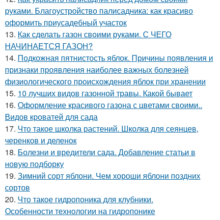
руками. Благоустройство палисадника: как красиво
оформить приусадебный участок
13.
Как сделать газон своими руками. С ЧЕГО
НАЧИНАЕТСЯ ГАЗОН?
14.
Подкожная пятнистость яблок. Причины появления и
признаки проявления наиболее важных болезней
физиологического происхождения яблок при хранении
15.
10 лучших видов газонной травы. Какой бывает
16.
Оформление красивого газона с цветами своими..
Видов кроватей для сада
17.
Что такое школка растений. Школка для сеянцев,
черенков и деленок
18.
Болезни и вредители сада. Добавление статьи в
новую подборку
19.
Зимний сорт яблони. Чем хороши яблони поздних
сортов
20.
Что такое гидропоника для клубники.
Особенности технологии на гидропонике