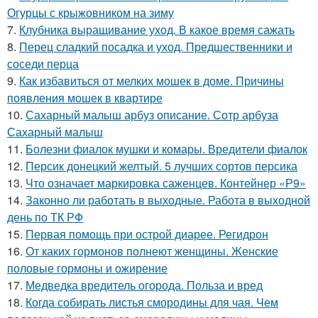
Огурцы с крыжовником на зиму
7.
Клубника выращивание уход. В какое время сажать
8.
Перец сладкий посадка и уход. Предшественники и
соседи перца
9.
Как избавиться от мелких мошек в доме. Причины
появления мошек в квартире
10.
Сахарный малыш арбуз описание. Сотр арбуза
Сахарный малыш
11.
Болезни фиалок мушки и комары. Вредители фиалок
12.
Персик донецкий желтый. 5 лучших сортов персика
13.
Что означает маркировка саженцев. Контейнер «Р9»
14.
Законно ли работать в выходные. Работа в выходной
день по ТК РФ
15.
Первая помощь при острой диарее. Регидрон
16.
От каких гормонов полнеют женщины. Женские
половые гормоны и ожирение
17.
Медведка вредитель огорода. Польза и вред
18.
Когда собирать листья смородины для чая. Чем