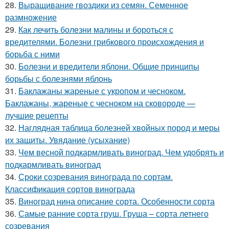
28.
Выращивание гвоздики из семян. Семенное
размножение
29.
Как лечить болезни малины и бороться с
вредителями. Болезни грибкового происхождения и
борьба с ними
30.
Болезни и вредители яблони. Общие принципы
борьбы с болезнями яблонь
31.
Баклажаны жареные с укропом и чесноком.
Баклажаны, жареные с чесноком на сковороде —
лучшие рецепты
32.
Наглядная таблица болезней хвойных пород и меры
их защиты. Увядание (усыхание)
33.
Чем весной подкармливать виноград. Чем удобрять и
подкармливать виноград
34.
Сроки созревания винограда по сортам.
Классификация сортов винограда
35.
Виноград нина описание сорта. Особенности сорта
36.
Самые ранние сорта груш. Груша – сорта летнего
созревания