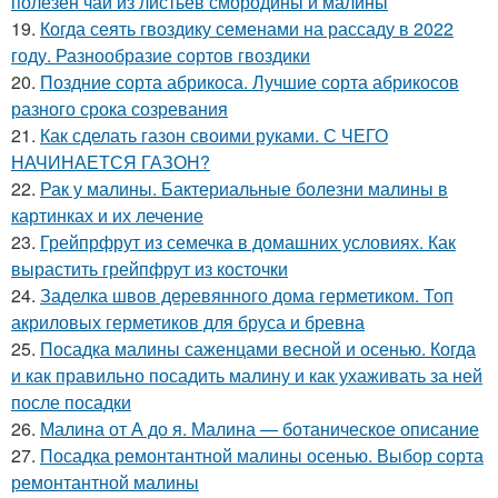
полезен чай из листьев смородины и малины
19.
Когда сеять гвоздику семенами на рассаду в 2022
году. Разнообразие сортов гвоздики
20.
Поздние сорта абрикоса. Лучшие сорта абрикосов
разного срока созревания
21.
Как сделать газон своими руками. С ЧЕГО
НАЧИНАЕТСЯ ГАЗОН?
22.
Рак у малины. Бактериальные болезни малины в
картинках и их лечение
23.
Грейпрфрут из семечка в домашних условиях. Как
вырастить грейпфрут из косточки
24.
Заделка швов деревянного дома герметиком. Топ
акриловых герметиков для бруса и бревна
25.
Посадка малины саженцами весной и осенью. Когда
и как правильно посадить малину и как ухаживать за ней
после посадки
26.
Малина от А до я. Малина — ботаническое описание
27.
Посадка ремонтантной малины осенью. Выбор сорта
ремонтантной малины