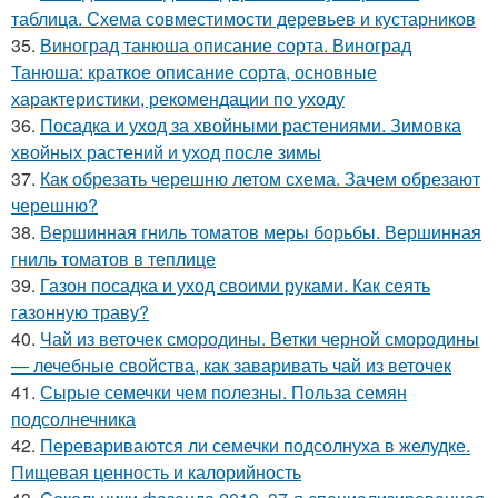
таблица. Схема совместимости деревьев и кустарников
35.
Виноград танюша описание сорта. Виноград
Танюша: краткое описание сорта, основные
характеристики, рекомендации по уходу
36.
Посадка и уход за хвойными растениями. Зимовка
хвойных растений и уход после зимы
37.
Как обрезать черешню летом схема. Зачем обрезают
черешню?
38.
Вершинная гниль томатов меры борьбы. Вершинная
гниль томатов в теплице
39.
Газон посадка и уход своими руками. Как сеять
газонную траву?
40.
Чай из веточек смородины. Ветки черной смородины
— лечебные свойства, как заваривать чай из веточек
41.
Сырые семечки чем полезны. Польза семян
подсолнечника
42.
Перевариваются ли семечки подсолнуха в желудке.
Пищевая ценность и калорийность