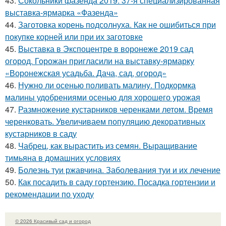
43.
Сокольники фазенда 2019. 37-я специализированная
выставка-ярмарка «Фазенда»
44.
Заготовка корень подсолнуха. Как не ошибиться при
покупке корней или при их заготовке
45.
Выставка в Экспоцентре в воронеже 2019 сад
огород. Горожан пригласили на выставку-ярмарку
«Воронежская усадьба. Дача, сад, огород»
46.
Нужно ли осенью поливать малину. Подкормка
малины удобрениями осенью для хорошего урожая
47.
Размножение кустарников черенками летом. Время
черенковать. Увеличиваем популяцию декоративных
кустарников в саду
48.
Чабрец, как вырастить из семян. Выращивание
тимьяна в домашних условиях
49.
Болезнь туи ржавчина. Заболевания туи и их лечение
50.
Как посадить в саду гортензию. Посадка гортензии и
рекомендации по уходу
© 2026 Красивый сад и огород