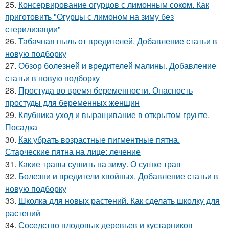
25.
Консервирование огурцов с лимонным соком. Как
приготовить "Огурцы с лимоном на зиму без
стерилизации"
26.
Табачная пыль от вредителей. Добавление статьи в
новую подборку
27.
Обзор болезней и вредителей малины. Добавление
статьи в новую подборку
28.
Простуда во время беременности. Опасность
простуды для беременных женщин
29.
Клубника уход и выращивание в открытом грунте.
Посадка
30.
Как убрать возрастные пигментные пятна.
Старческие пятна на лице: лечение
31.
Какие травы сушить на зиму. О сушке трав
32.
Болезни и вредители хвойных. Добавление статьи в
новую подборку
33.
Школка для новых растений. Как сделать школку для
растений
34.
Соседство плодовых деревьев и кустарников