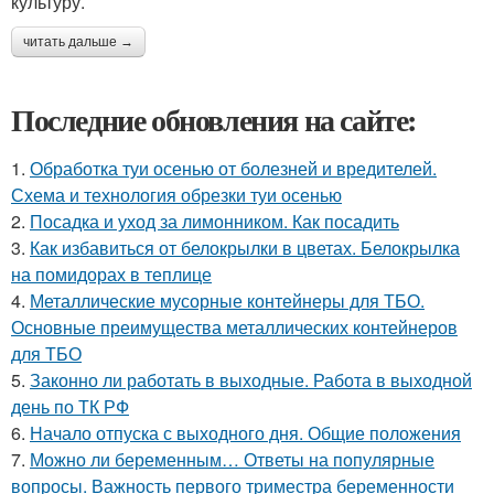
культуру.
читать дальше →
Последние обновления на сайте:
1.
Обработка туи осенью от болезней и вредителей.
Схема и технология обрезки туи осенью
2.
Посадка и уход за лимонником. Как посадить
3.
Как избавиться от белокрылки в цветах. Белокрылка
на помидорах в теплице
4.
Металлические мусорные контейнеры для ТБО.
Основные преимущества металлических контейнеров
для ТБО
5.
Законно ли работать в выходные. Работа в выходной
день по ТК РФ
6.
Начало отпуска с выходного дня. Общие положения
7.
Можно ли беременным… Ответы на популярные
вопросы. Важность первого триместра беременности