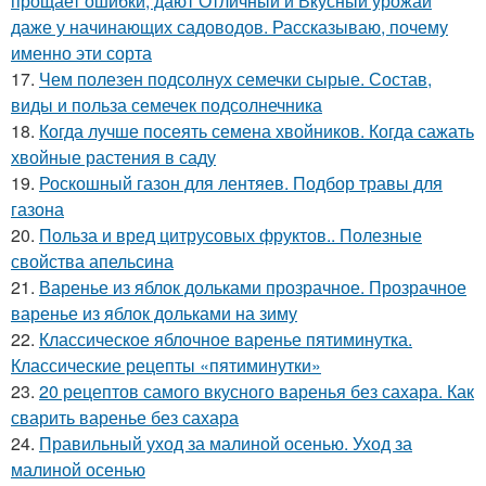
прощает ошибки, дают Отличный и Вкусный урожай
даже у начинающих садоводов. Рассказываю, почему
именно эти сорта
17.
Чем полезен подсолнух семечки сырые. Состав,
виды и польза семечек подсолнечника
18.
Когда лучше посеять семена хвойников. Когда сажать
хвойные растения в саду
19.
Роскошный газон для лентяев. Подбор травы для
газона
20.
Польза и вред цитрусовых фруктов.. Полезные
свойства апельсина
21.
Варенье из яблок дольками прозрачное. Прозрачное
варенье из яблок дольками на зиму
22.
Классическое яблочное варенье пятиминутка.
Классические рецепты «пятиминутки»
23.
20 рецептов самого вкусного варенья без сахара. Как
сварить варенье без сахара
24.
Правильный уход за малиной осенью. Уход за
малиной осенью