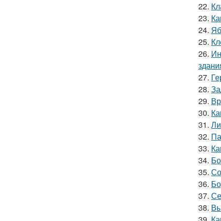
22.
Кл
23.
Ка
24.
Яб
25.
Кл
26.
Ин
здани
27.
Ге
28.
За
29.
Вр
30.
Ка
31.
Ли
32.
Па
33.
Ка
34.
Бо
35.
Со
36.
Бо
37.
Се
38.
Вы
39.
Ка