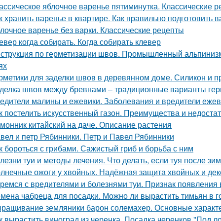
ассическое яблочное варенье пятиминутка. Классические 
к хранить варенье в квартире. Как правильно подготовить в
лочное варенье без варки. Классические рецепты
евер когда собирать. Когда собирать клевер
струкция по герметизации швов. Промышленный альпинизм
ях
рметики для заделки швов в деревянном доме. Силикон и п
делка швов между бревнами – традиционные варианты гер
едители малины и ежевики. Заболевания и вредители ежев
к постелить искусственный газон. Преимущества и недоста
монник китайский на даче. Описание растения
вел и петр Рябинники. Петр и Павел Рябинники
к бороться с грибами. Сажистый гриб и борьба с ним
лезни туи и методы лечения. Что делать, если туя после зи
лнечные ожоги у хвойных. Надёжная защита хвойных и дек
ремся с вредителями и болезнями туи. Признак появления 
мена чабреца для посадки. Можно ли вырастить тимьян в 
ращивание земляники барон солемахер. Основные характ
к вырастить виноград из черенка. Посадка черенков "Под л