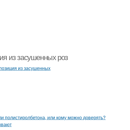
ция из засушенных роз
ли полистиролбетона, или кому можно доверять?
ывают