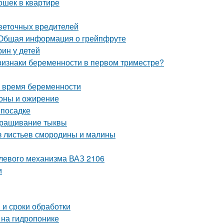
ошек в квартире
цветочных вредителей
 Общая информация о грейпфруте
ин у детей
ризнаки беременности в первом триместре?
о время беременности
оны и ожирение
 посадке
ыращивание тыквы
из листьев смородины и малины
улевого механизма ВАЗ 2106
и
 и сроки обработки
 на гидропонике