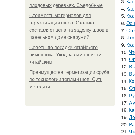
3.
Как
плодовых деревьях. Съедобные
4.
Как
5.
Как
Стоимость материалов для
6.
Осн
герметизации швов. Сколько
7.
Сто
составляет цена на заделку швов в
8.
Что
панельном доме снаружи?
9.
Как
Советы по посадке китайского
10.
Чт
лимонника. Уход за лимонником
11.
От
китайским
12.
Вы
Преимущества герметизации сруба
13.
Вы
по технологии теплый шов. Суть
14.
Ко
методики
15.
Оп
16.
Ру
17.
Ам
18.
Ка
19.
Ле
20.
Ра
21.
Чт