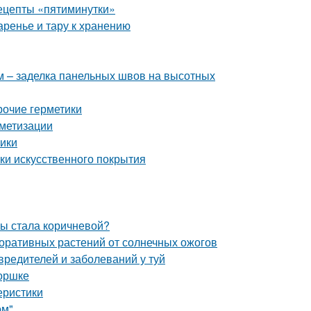
рецепты «пятиминутки»
аренье и тару к хранению
 – заделка панельных швов на высотных
рочие герметики
метизации
ики
тки искусственного покрытия
мы стала коричневой?
оративных растений от солнечных ожогов
вредителей и заболеваний у туй
горшке
еристики
ом"