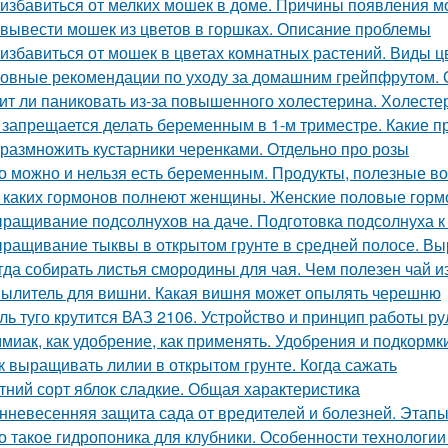
 избавиться от мелких мошек в доме. Причины появления м
 вывести мошек из цветов в горшках. Описание проблемы
 избавиться от мошек в цветах комнатных растений. Виды 
овные рекомендации по уходу за домашним грейпфрутом.
ит ли паниковать из-за повышенного холестерина. Холестер
 запрещается делать беременным в 1-м триместре. Какие п
 размножить кустарники черенками. Отдельно про розы
о можно и нельзя есть беременным. Продукты, полезные в
 каких гормонов полнеют женщины. Женские половые горм
ращивание подсолнухов на даче. Подготовка подсолнуха к
ращивание тыквы в открытом грунте в средней полосе. В
гда собирать листья смородины для чая. Чем полезен чай 
ылитель для вишни. Какая вишня может опылять черешню
ль туго крутится ВАЗ 2106. Устройство и принцип работы р
миак, как удобрение, как применять. Удобрения и подкормк
к выращивать лилии в открытом грунте. Когда сажать
тний сорт яблок сладкие. Общая характеристика
нневесенняя защита сада от вредителей и болезней. Этапы
о такое гидропоника для клубники. Особенности технологии