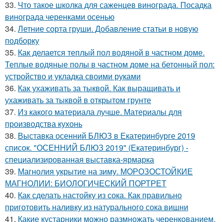
33.
Что такое школка для саженцев винограда. Посадка
винограда черенками осенью
34.
Летние сорта груши. Добавление статьи в новую
подборку
35.
Как делается теплый пол водяной в частном доме.
Теплые водяные полы в частном доме на бетонный пол:
устройство и укладка своими руками
36.
Как ухаживать за тыквой. Как выращивать и
ухаживать за тыквой в открытом грунте
37.
Из какого материала лучше. Материалы для
производства кухонь
38.
Выставка осенний БЛЮЗ в Екатеринбурге 2019
список. "ОСЕННИЙ БЛЮЗ 2019" (Екатеринбург) -
специализированная выставка-ярмарка
39.
Магнолия укрытие на зиму. МОРОЗОСТОЙКИЕ
МАГНОЛИИ: БИОЛОГИЧЕСКИЙ ПОРТРЕТ
40.
Как сделать настойку из сока. Как правильно
приготовить наливку из натурального сока вишни
41.
Какие кустарники можно размножать черенкованием.