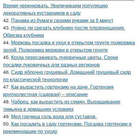
Время черенковать. Увеличиваем популяцию
декоративных кустарников в саду
42.
Панама из бумаги своими руками за 5 минут
43.
Нужно ли срезать клубнику после плодоношения.
Обрезка клубники
44.
Морковь посадка и уход в открытом грунте подкормка
золой. Подкормка моркови в открытом грунте
45.
Когда пересаживать луковичные цветы. Сроки
посадки луковичных для разных регионов
46.
Сидр яблочно грушевый. Домашний грушевый сидр
по классической технологии
47.
Как вырастить гортензию на даче. Гортензия
крупнолистная (садовая) – описание
48.
Чабрец, как вырастить из семян. Выращивание
тимьяна в домашних условиях
49.
Мед горчица соль вода для суставов.
50.
Как посадить в саду гортензию. Посадка гортензии и
рекомендации по уходу