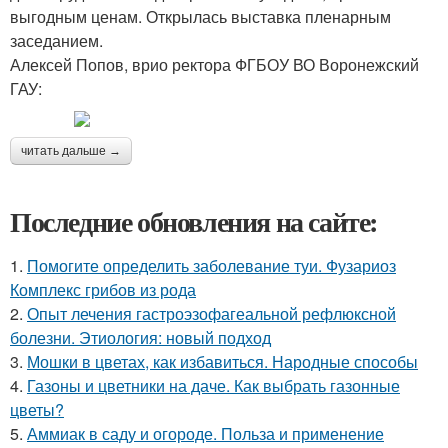
выгодным ценам. Открылась выставка пленарным
заседанием.
Алексей Попов, врио ректора ФГБОУ ВО Воронежский
ГАУ:
читать дальше →
Последние обновления на сайте:
1.
Помогите определить заболевание туи. Фузариоз
Комплекс грибов из рода
2.
Опыт лечения гастроэзофагеальной рефлюксной
болезни. Этиология: новый подход
3.
Мошки в цветах, как избавиться. Народные способы
4.
Газоны и цветники на даче. Как выбрать газонные
цветы?
5.
Аммиак в саду и огороде. Польза и применение