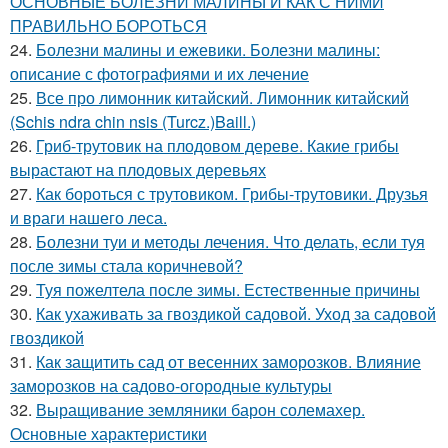
ОСНОВНЫЕ БОЛЕЗНИ МАЛИНЫ И КАК С НИМИ
ПРАВИЛЬНО БОРОТЬСЯ
24.
Болезни малины и ежевики. Болезни малины:
описание с фотографиями и их лечение
25.
Все про лимонник китайский. Лимонник китайский
(Schis ndra chin nsis (Turcz.)Baill.)
26.
Гриб-трутовик на плодовом дереве. Какие грибы
вырастают на плодовых деревьях
27.
Как бороться с трутовиком. Грибы-трутовики. Друзья
и враги нашего леса.
28.
Болезни туи и методы лечения. Что делать, если туя
после зимы стала коричневой?
29.
Туя пожелтела после зимы. Естественные причины
30.
Как ухаживать за гвоздикой садовой. Уход за садовой
гвоздикой
31.
Как защитить сад от весенних заморозков. Влияние
заморозков на садово-огородные культуры
32.
Выращивание земляники барон солемахер.
Основные характеристики