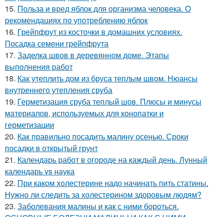
15.
Польза и вред яблок для организма человека. О
рекомендациях по употреблению яблок
16.
Грейпфрут из косточки в домашних условиях.
Посадка семени грейпфрута
17.
Заделка швов в деревянном доме. Этапы
выполнения работ
18.
Как утеплить дом из бруса теплым швом. Нюансы
внутреннего утепления сруба
19.
Герметизация сруба теплый шов. Плюсы и минусы
материалов, используемых для конопатки и
герметизации
20.
Как правильно посадить малину осенью. Сроки
посадки в открытый грунт
21.
Календарь работ в огороде на каждый день. Лунный
календарь vs наука
22.
При каком холестерине надо начинать пить статины.
Нужно ли следить за холестерином здоровым людям?
23.
Заболевания малины и как с ними бороться.