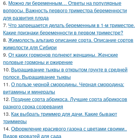
6.
Можно ли беременным… Ответы на популярные
вопросы. Важность первого триместра беременности
для развития плода
7.
Что запрещается делать беременным в 1-м триместре.
Какие признаки беременности в первом триместре?
8.
Жимолость альтаир описание сорта. Описание сортов
жимолости для Сибири
9.
От каких гормонов полнеют женщины. Женские
половые гормоны и ожирение
10.
Выращивание тыквы в открытом грунте в средней
полосе. Выращивание тыквы
11.
О пользе черной смородины. Черная смородина:
витамины и минералы
12.
Поздние сорта абрикоса. Лучшие сорта абрикосов
разного срока созревания
13.
Как выбрать триммер для дачи. Какие бывают
триммеры
14.
Оформление красивого газона с цветами своими..
Видов кроватей для сада