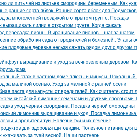
но ли пить чай из листьев смородины беременным. Как уха
ые ранние сорта яблок. Ранние сорта яблок для Подмосков
од за многолетней гвоздикой в открытом грунте. Посадка
к выращивать лилии в открытом грунте. Когда сажать
од пересадка пионы. Выращивание пионов – шаг за шагом
сенние обработки сада от вредителей и болезней.. Этапы 
кие плодовые деревья нельзя сажать рядом друг с другом 
м
ейпфрут выращивание и уход за вечнозеленым деревом. К
фрута дома
кольный этаж в частном доме плюсы и минусы. Цокольный 
од за малиной осенью. Уход за малиной с ранней осени
бная паста для капусты от вредителей. Как считаете, стоит
жаем китайский лимонник семенами и другими способами.
садка уход черная смородина. Посадка черной смородины
онский лимонник выращивание и уход. Посадка лимонника 
лезни и вредители туи. Болезни туи и их лечение
продуктов для здоровья щитовидки. Полезное питание для
к ухаживать за туей весной. Наши партнеры