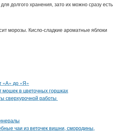
для долгого хранения, зато их можно сразу есть
носит морозы. Кисло-сладкие ароматные яблоки
т «А» до «Я»
т мошек в цветочных горшках
аты сверхурочной работы
минералы
ебные чаи из веточек вишни, смородины,