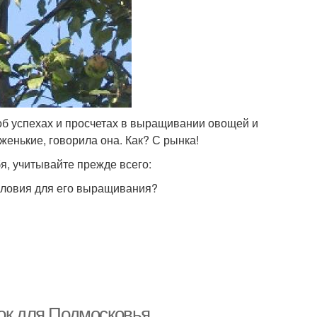
б успехах и просчетах в выращивании овощей и
женькие, говорила она. Как? С рынка!
бя, учитывайте прежде всего:
условия для его выращивания?
лок для Подмосковья