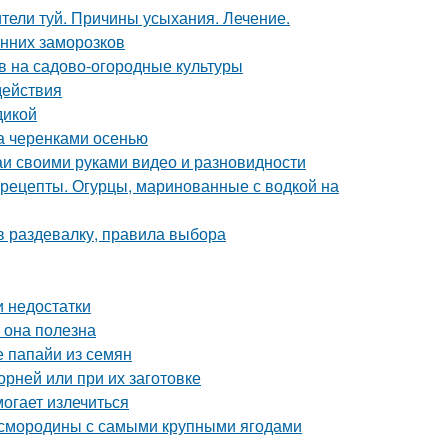
ители туй. Причины усыхания. Лечение.
енних заморозков
ов на садово-огородные культуры
действия
дикой
да черенками осенью
и своими руками видео и разновидности
 рецепты. Огурцы, маринованные с водкой на
в раздевалку, правила выбора
и недостатки
м она полезна
 папайи из семян
орней или при их заготовке
могает излечиться
й смородины с самыми крупными ягодами