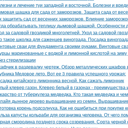
лезни и лечение туи западной и восточной. Болезни и вред
мовая шашка для сада от заморозков. Защита сада от вес
к защитить сад от весенних заморозков. Влияние заморозк
гда обрабатывать теплицу дымовой шашкой. Особенности 
од за садовой гвоздикой многолетней. Уход за садовой гвоз
о такое школка для саженцев винограда. Посадка виногра
нтовые сваи для фундамента своими руками. Винтовые сва
урцы маринованные с водкой и лимонной кислотой на зиму
без стерилизации
афчик в раздевалку чертеж. Обзор металлических шкафов 
убника Медовое лето. Вот ее 3 правила успешного урожая:
садка китайского лимонника весной. Как сажать лимонник
лый клевер газон. Клевер белый в газонах - преимущества 
карство от туберкулеза медведка. Кто такая медведка и че
пайя дынное дерево выращивание из семян. Выращивание
готовка корень подсолнуха. Как не ошибиться при покупке к
льза капусты кольраби для организма человека. От чего по
рная смородина позднего срока созревания. Сорта черно