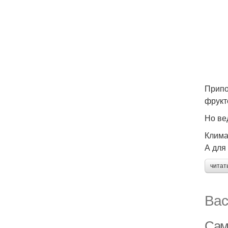
Припо
фрукт
Но ве
Клима
А для
читат
Вас
Сам