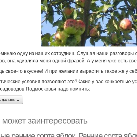
минаю одну из наших сотрудниц. Слушая наши разговоры о
ов, она удивляла меня одной фразой. А у меня уже есть све
дь свое-то вкуснее! И при желании вырастить такое же у се
тические условия позволяют это?Какие у вас конкретные 
 садоводов Подмосковья надо помнить:
ь дальше →
 может заинтересовать
ые ранние сорта яблок. Ранние сорта яб