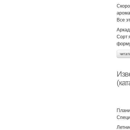
Скоро
арома
Все э
Аркад
Сорт 
форму
читат
Изве
(кат
Плани
Специ
Летни