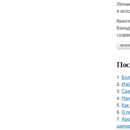
Летни
и исп
Квинт
Канад
созре
читат
Пос
1.
Бол
2.
Изб
3.
Све
4.
Нач
5.
Как
6.
О п
7.
Аро
шипов