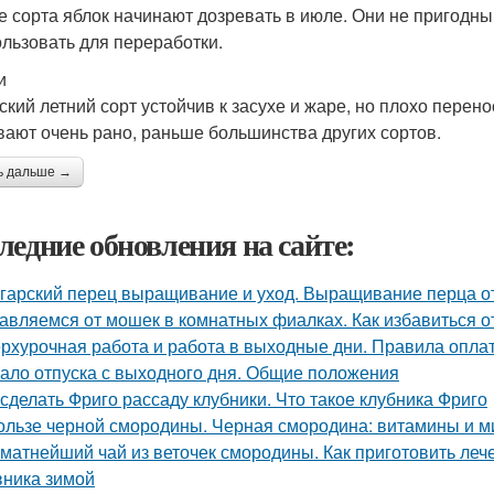
е сорта яблок начинают дозревать в июле. Они не пригодны 
ользовать для переработки.
и
ский летний сорт устойчив к засухе и жаре, но плохо пере
вают очень рано, раньше большинства других сортов.
ь дальше →
ледние обновления на сайте:
гарский перец выращивание и уход. Выращивание перца о
авляемся от мошек в комнатных фиалках. Как избавиться о
рхурочная работа и работа в выходные дни. Правила опл
ало отпуска с выходного дня. Общие положения
 сделать Фриго рассаду клубники. Что такое клубника Фриго
ользе черной смородины. Черная смородина: витамины и 
матнейший чай из веточек смородины. Как приготовить леч
ника зимой