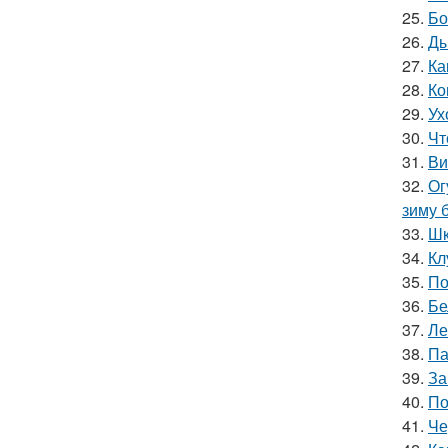
25.
Бо
26.
Ды
27.
Ка
28.
Ко
29.
Ух
30.
Чт
31.
Ви
32.
Ог
зиму 
33.
Шк
34.
Кл
35.
По
36.
Бе
37.
Ле
38.
Па
39.
За
40.
По
41.
Че