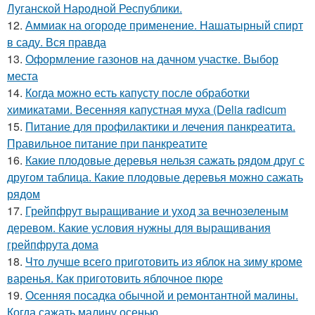
Луганской Народной Республики.
12.
Аммиак на огороде применение. Нашатырный спирт
в саду. Вся правда
13.
Оформление газонов на дачном участке. Выбор
места
14.
Когда можно есть капусту после обработки
химикатами. Весенняя капустная муха (Delia radicum
15.
Питание для профилактики и лечения панкреатита.
Правильное питание при панкреатите
16.
Какие плодовые деревья нельзя сажать рядом друг с
другом таблица. Какие плодовые деревья можно сажать
рядом
17.
Грейпфрут выращивание и уход за вечнозеленым
деревом. Какие условия нужны для выращивания
грейпфрута дома
18.
Что лучше всего приготовить из яблок на зиму кроме
варенья. Как приготовить яблочное пюре
19.
Осенняя посадка обычной и ремонтантной малины.
Когда сажать малину осенью