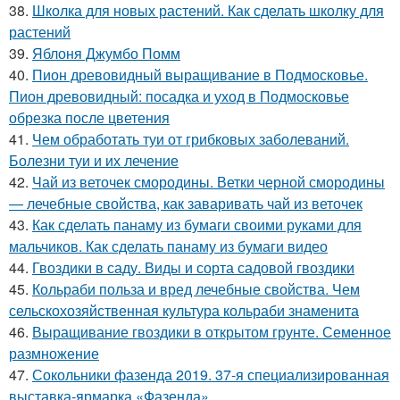
38.
Школка для новых растений. Как сделать школку для
растений
39.
Яблоня Джумбо Помм
40.
Пион древовидный выращивание в Подмосковье.
Пион древовидный: посадка и уход в Подмосковье
обрезка после цветения
41.
Чем обработать туи от грибковых заболеваний.
Болезни туи и их лечение
42.
Чай из веточек смородины. Ветки черной смородины
— лечебные свойства, как заваривать чай из веточек
43.
Как сделать панаму из бумаги своими руками для
мальчиков. Как сделать панаму из бумаги видео
44.
Гвоздики в саду. Виды и сорта садовой гвоздики
45.
Кольраби польза и вред лечебные свойства. Чем
сельскохозяйственная культура кольраби знаменита
46.
Выращивание гвоздики в открытом грунте. Семенное
размножение
47.
Сокольники фазенда 2019. 37-я специализированная
выставка-ярмарка «Фазенда»