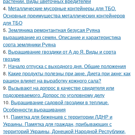
растений. Виды цветочных вредителей
4.
Металлические мусорные контейнеры для ТБО.
Основные преимущества металлических контейнеров
для ТБО
5.
Земляника ремонтантная безусая Руяна
выращивание из семян. Описание и характеристика
сорта земляники Руяна
6.
Выращивание гвоздики от А до Я. Виды и сорта
гвоздик
7.
Начало отпуска с выходного дня. Общие положения
8.
Какие продукты полезны при акне. Диета при акне: как
рацион влияет на выработку кожного сала?
9.
Вызывают на допрос в качестве свидетеля или
подозреваемого. Допрос по уголовному делу
10.
Выращивание садовой гвоздики в теплице.
Особенности выращивания
11.
Памятка для беженцев с территории ЛДНР и
Украины. Памятка для граждан, прибывающих с
территорий Украины, Донецкой Народной Республики,