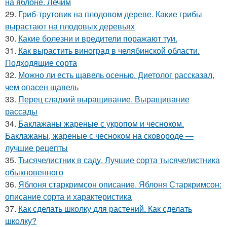
на яблоне. Лечим
29.
Гриб-трутовик на плодовом дереве. Какие грибы
вырастают на плодовых деревьях
30.
Какие болезни и вредители поражают туи.
31.
Как вырастить виноград в челябинской области.
Подходящие сорта
32.
Можно ли есть щавель осенью. Диетолог рассказал,
чем опасен щавель
33.
Перец сладкий выращивание. Выращивание
рассады
34.
Баклажаны жареные с укропом и чесноком.
Баклажаны, жареные с чесноком на сковороде —
лучшие рецепты
35.
Тысячелистник в саду. Лучшие сорта тысячелистника
обыкновенного
36.
Яблоня старкримсон описание. Яблоня Старкримсон:
описание сорта и характеристика
37.
Как сделать школку для растений. Как сделать
школку?