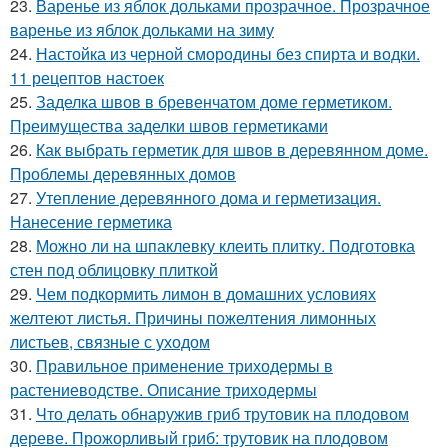
23.
Варенье из яблок дольками прозрачное. Прозрачное
варенье из яблок дольками на зиму
24.
Настойка из черной смородины без спирта и водки.
11 рецептов настоек
25.
Заделка швов в бревенчатом доме герметиком.
Преимущества заделки швов герметиками
26.
Как выбрать герметик для швов в деревянном доме.
Проблемы деревянных домов
27.
Утепление деревянного дома и герметизация.
Нанесение герметика
28.
Можно ли на шпаклевку клеить плитку. Подготовка
стен под облицовку плиткой
29.
Чем подкормить лимон в домашних условиях
желтеют листья. Причины пожелтения лимонных
листьев, связные с уходом
30.
Правильное применение триходермы в
растениеводстве. Описание триходермы
31.
Что делать обнаружив гриб трутовик на плодовом
дереве. Прожорливый гриб: трутовик на плодовом