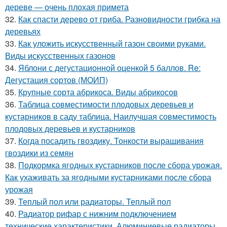
дереве — очень плохая примета
32.
Как спасти дерево от гриба. Разновидности грибка на
деревьях
33.
Как уложить искусственный газон своими руками.
Виды искусственных газонов
34.
Яблони с дегустационной оценкой 5 баллов. Re:
Дегустация сортов (МОИП)
35.
Крупные сорта абрикоса. Виды абрикосов
36.
Таблица совместимости плодовых деревьев и
кустарников в саду таблица. Наилучшая совместимость
плодовых деревьев и кустарников
37.
Когда посадить гвоздику. Тонкости выращивания
гвоздики из семян
38.
Подкормка ягодных кустарников после сбора урожая.
Как ухаживать за ягодными кустарниками после сбора
урожая
39.
Теплый пол или радиаторы. Теплый пол
40.
Радиатор рифар с нижним подключением
технические характеристики. Алюминиевые радиаторы