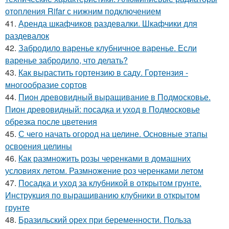
отопления Rifar с нижним подключением
41.
Аренда шкафчиков раздевалки. Шкафчики для
раздевалок
42.
Забродило варенье клубничное варенье. Если
варенье забродило, что делать?
43.
Как вырастить гортензию в саду. Гортензия -
многообразие сортов
44.
Пион древовидный выращивание в Подмосковье.
Пион древовидный: посадка и уход в Подмосковье
обрезка после цветения
45.
С чего начать огород на целине. Основные этапы
освоения целины
46.
Как размножить розы черенками в домашних
условиях летом. Размножение роз черенками летом
47.
Посадка и уход за клубникой в открытом грунте.
Инструкция по выращиванию клубники в открытом
грунте
48.
Бразильский орех при беременности. Польза