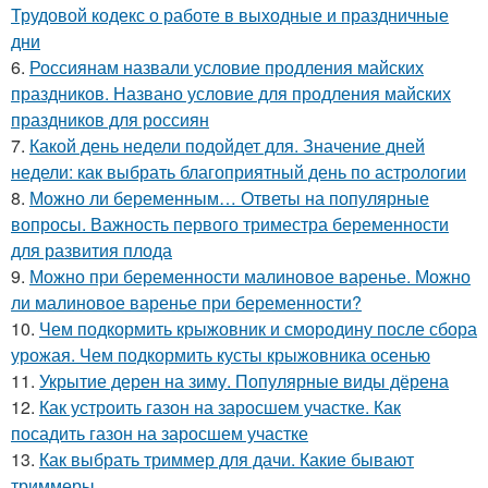
Трудовой кодекс о работе в выходные и праздничные
дни
6.
Россиянам назвали условие продления майских
праздников. Названо условие для продления майских
праздников для россиян
7.
Какой день недели подойдет для. Значение дней
недели: как выбрать благоприятный день по астрологии
8.
Можно ли беременным… Ответы на популярные
вопросы. Важность первого триместра беременности
для развития плода
9.
Можно при беременности малиновое варенье. Можно
ли малиновое варенье при беременности?
10.
Чем подкормить крыжовник и смородину после сбора
урожая. Чем подкормить кусты крыжовника осенью
11.
Укрытие дерен на зиму. Популярные виды дёрена
12.
Как устроить газон на заросшем участке. Как
посадить газон на заросшем участке
13.
Как выбрать триммер для дачи. Какие бывают
триммеры