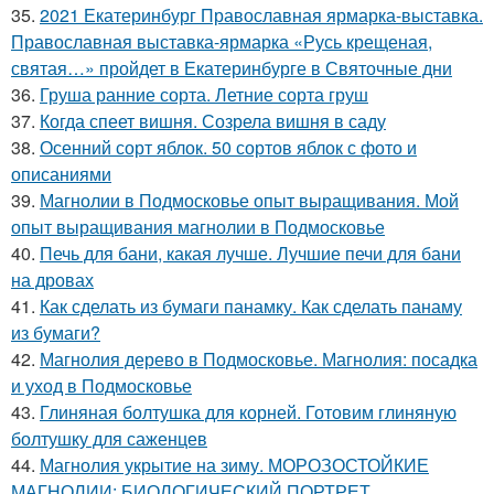
35.
2021 Екатеринбург Православная ярмарка-выставка.
Православная выставка-ярмарка «Русь крещеная,
святая…» пройдет в Екатеринбурге в Святочные дни
36.
Груша ранние сорта. Летние сорта груш
37.
Когда спеет вишня. Созрела вишня в саду
38.
Осенний сорт яблок. 50 сортов яблок с фото и
описаниями
39.
Магнолии в Подмосковье опыт выращивания. Мой
опыт выращивания магнолии в Подмосковье
40.
Печь для бани, какая лучше. Лучшие печи для бани
на дровах
41.
Как сделать из бумаги панамку. Как сделать панаму
из бумаги?
42.
Магнолия дерево в Подмосковье. Магнолия: посадка
и уход в Подмосковье
43.
Глиняная болтушка для корней. Готовим глиняную
болтушку для саженцев
44.
Магнолия укрытие на зиму. МОРОЗОСТОЙКИЕ
МАГНОЛИИ: БИОЛОГИЧЕСКИЙ ПОРТРЕТ