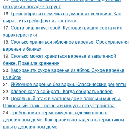
гвоздики к посадке в грунт
16.
Грейпрфрут из семечка в домашних условиях. Как
вырастить грейпфрут из косточки
17.
Сорта вишни кустовой. Кустовая вишня сорта и их
характеристики
18.
Сколько храниться яблочное варенье. Срок хранения
варенья в банках
19.
Сколько может храниться варенье в закатанной
банке. Правила хранения
20.
Как хранить сухое варенье из яблок. Сухое варенье
из яблок
21.
Яблочное варенье без варки. Классические рецепты
22.
Клевер когда собирать. Когда собирать клевер
23.
Цокольный этаж в частном доме плюсы и минусы.
Цокольный этаж – плюсы и минусы его устройства
24.
Требования к герметику для заделки швов в
деревянном доме. Как правильно заделать герметиком
швы в деревянном доме