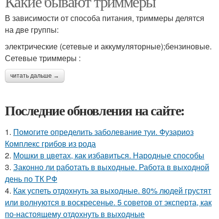
Какие бывают триммеры
В зависимости от способа питания, триммеры делятся
на две группы:
электрические (сетевые и аккумуляторные);бензиновые.
Сетевые триммеры :
читать дальше →
Последние обновления на сайте:
1.
Помогите определить заболевание туи. Фузариоз
Комплекс грибов из рода
2.
Мошки в цветах, как избавиться. Народные способы
3.
Законно ли работать в выходные. Работа в выходной
день по ТК РФ
4.
Как успеть отдохнуть за выходные. 80% людей грустят
или волнуются в воскресенье. 5 советов от эксперта, как
по-настоящему отдохнуть в выходные