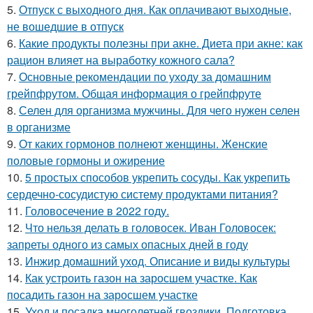
5.
Отпуск с выходного дня. Как оплачивают выходные,
не вошедшие в отпуск
6.
Какие продукты полезны при акне. Диета при акне: как
рацион влияет на выработку кожного сала?
7.
Основные рекомендации по уходу за домашним
грейпфрутом. Общая информация о грейпфруте
8.
Селен для организма мужчины. Для чего нужен селен
в организме
9.
От каких гормонов полнеют женщины. Женские
половые гормоны и ожирение
10.
5 простых способов укрепить сосуды. Как укрепить
сердечно-сосудистую систему продуктами питания?
11.
Головосечение в 2022 году.
12.
Что нельзя делать в головосек. Иван Головосек:
запреты одного из самых опасных дней в году
13.
Инжир домашний уход. Описание и виды культуры
14.
Как устроить газон на заросшем участке. Как
посадить газон на заросшем участке
15.
Уход и посадка многолетней гвоздики. Подготовка