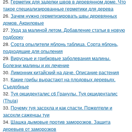
25.
Герметик для заделки швов в деревянном доме. Что
такое специализированные герметики для дерева
26.
Зачем нужно герметизировать швы деревянных
домов. Акриловые
27.
Уход за малиной летом. Добавление статьи в новую
подборку
28.
Сорта опылители яблонь таблица. Сорта яблонь,
подходящие для опыления
29.
Вирусные и грибковые заболевания малины.
Болезни малины и их лечение
30.
Лимонник китайский на даче. Описание растения
31.
Какие грибы вырастают на плодовых деревьях.
Съедобные
32.
Туя окциденталис с6 Гранулы. Туя окциденталис
(Thuja)
33.
Почему туя засохла и как спасти. Пожелтели и
засохли саженцы туи
34.
Шашка дымовые против заморозков. Защита
деревьев от заморозков