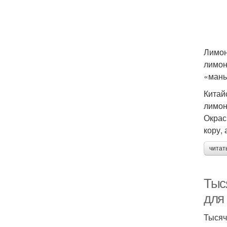
Лимон
лимон
«мань
Китай
лимон
Окрас
кору,
читат
Тыс
для
Тысяч