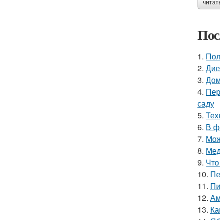
читат
Пос
1.
Пол
2.
Дие
3.
Дом
4.
Пер
саду
5.
Тех
6.
В ф
7.
Мож
8.
Мед
9.
Что
10.
Пе
11.
Пи
12.
Ам
13.
Ка