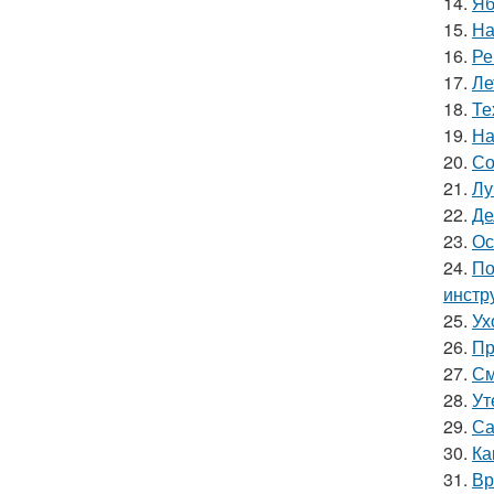
14.
Яб
15.
На
16.
Ре
17.
Ле
18.
Те
19.
На
20.
Со
21.
Лу
22.
Де
23.
Ос
24.
По
инстр
25.
Ух
26.
Пр
27.
См
28.
Ут
29.
Са
30.
Ка
31.
Вр