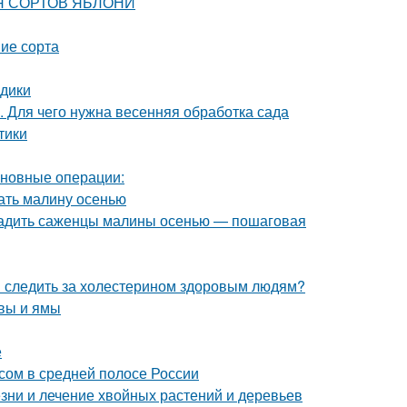
ИЯ СОРТОВ ЯБЛОНИ
ие сорта
здики
. Для чего нужна весенняя обработка сада
тики
сновные операции:
ать малину осенью
осадить саженцы малины осенью — пошаговая
и следить за холестерином здоровым людям?
чвы и ямы
е
осом в средней полосе России
езни и лечение хвойных растений и деревьев