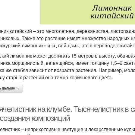
ник китайский – это многолетняя, деревянистая, листопад
никовых. Также это растение имеет множество народных на
чжурский лимонник» и «ц-вей-цзы», что в переводе с китайс
ский лимонник может достигать 15 метров в высоту, обвива
ника морщинистый, ветвящийся, имеет толщину 1,5–2 сант
ка же стебля зависит от возраста растения. Например, мо
 а у старых растений она темно-коричневого цвета.
ь дальше →
ячелистник на клумбе. Тысячелистник в 
 создания композиций
елистник – неприхотливые цветущие и лекарственные куль