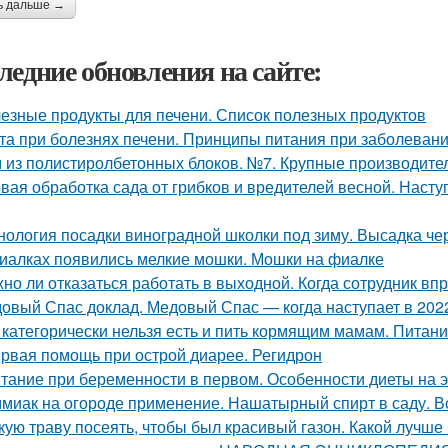
ь дальше →
ледние обновления на сайте:
езные продукты для печени. Список полезных продуктов
та при болезнях печени. Принципы питания при заболевани
 из полистиролбетонных блоков. №7. Крупные производите
вая обработка сада от грибков и вредителей весной. Наст
нология посадки виноградной школки под зиму. Высадка че
иалках появились мелкие мошки. Мошки на фиалке
но ли отказаться работать в выходной. Когда сотрудник вп
овый Спас доклад. Медовый Спас — когда наступает в 2022
 категорически нельзя есть и пить кормящим мамам. Питан
рвая помощь при острой диарее. Регидрон
тание при беременности в первом. Особенности диеты на
миак на огороде применение. Нашатырный спирт в саду. В
кую траву посеять, чтобы был красивый газон. Какой лучше