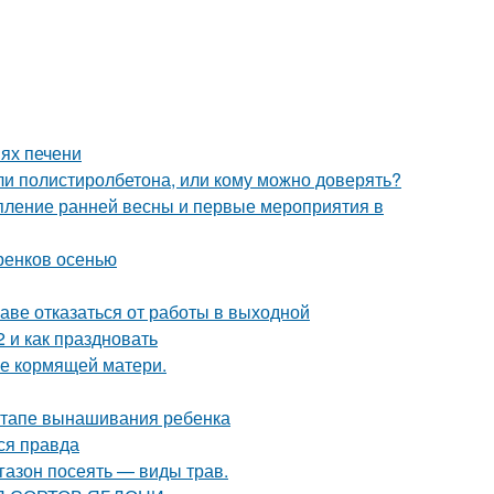
ях печени
ли полистиролбетона, или кому можно доверять?
упление ранней весны и первые мероприятия в
ренков осенью
раве отказаться от работы в выходной
 и как праздновать
ие кормящей матери.
 этапе вынашивания ребенка
ся правда
 газон посеять — виды трав.