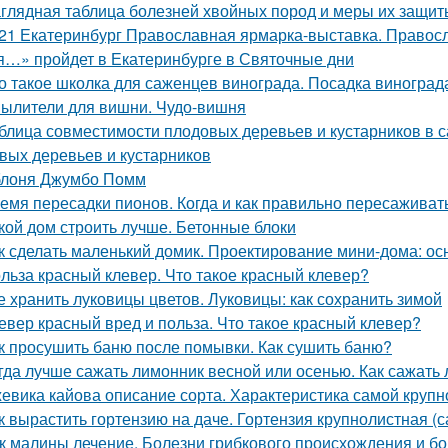
глядная таблица болезней хвойных пород и меры их защит
21 Екатеринбург Православная ярмарка-выставка. Правос
я…» пройдет в Екатеринбурге в Святочные дни
о такое школка для саженцев винограда. Посадка виногра
ылители для вишни. Чудо-вишня
блица совместимости плодовых деревьев и кустарников в 
вых деревьев и кустарников
лоня Джумбо Помм
емя пересадки пионов. Когда и как правильно пересаживат
кой дом строить лучше. Бетонные блоки
к сделать маленький домик. Проектирование мини-дома: о
льза красный клевер. Что такое красный клевер?
е хранить луковицы цветов. Луковицы: как сохранить зимой
евер красный вред и польза. Что такое красный клевер?
к просушить баню после помывки. Как сушить баню?
гда лучше сажать лимонник весной или осенью. Как сажать
евика кайова описание сорта. Характеристика самой крупн
к вырастить гортензию на даче. Гортензия крупнолистная (
к малины лечение. Болезни грибкового происхождения и бо