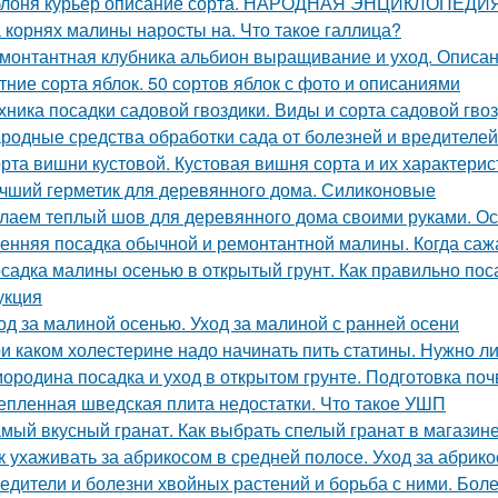
лоня курьер описание сорта. НАРОДНАЯ ЭНЦИКЛОПЕД
 корнях малины наросты на. Что такое галлица?
монтантная клубника альбион выращивание и уход. Описан
тние сорта яблок. 50 сортов яблок с фото и описаниями
хника посадки садовой гвоздики. Виды и сорта садовой гво
родные средства обработки сада от болезней и вредителей
рта вишни кустовой. Кустовая вишня сорта и их характерис
чший герметик для деревянного дома. Силиконовые
лаем теплый шов для деревянного дома своими руками. О
енняя посадка обычной и ремонтантной малины. Когда саж
садка малины осенью в открытый грунт. Как правильно п
укция
од за малиной осенью. Уход за малиной с ранней осени
и каком холестерине надо начинать пить статины. Нужно л
ородина посадка и уход в открытом грунте. Подготовка по
епленная шведская плита недостатки. Что такое УШП
мый вкусный гранат. Как выбрать спелый гранат в магазин
к ухаживать за абрикосом в средней полосе. Уход за абрик
едители и болезни хвойных растений и борьба с ними. Бол