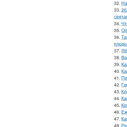
32.
На
33.
20
свята
34.
Чт
35.
Оп
36.
Та
плодо
37.
Яб
38.
Вр
39.
Ка
40.
Ка
41.
По
42.
Гд
43.
Кл
44.
Ка
45.
Ко
46.
Еж
47.
Ка
48.
Ра