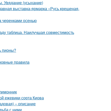
ы. Увядание (усыхание)
лавная выставка-ярмарка «Русь крещеная,
да черенками осенью
саду таблица. Наилучшая совместимость
ь пионы?
сновные правила
 лимонник
ой ежевики сорта Киова
садовая) – описание
рьба с ними