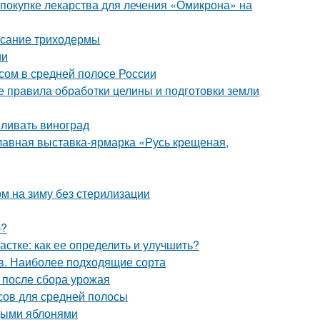
 покупке лекарства для лечения «Омикрона» на
исание триходермы
ии
осом в средней полосе России
 правила обработки целины и подготовки земли
мливать виноград
лавная выставка-ярмарка «Русь крещеная,
м на зиму без стерилизации
ю?
частке: как ее определить и улучшить?
ов. Наиболее подходящие сорта
ы после сбора урожая
осов для средней полосы
одыми яблонями