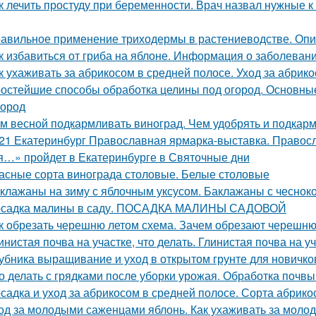
к лечить простуду при беременности. Врач назвал нужные к
авильное применение триходермы в растениеводстве. Оп
к избавиться от гриба на яблоне. Информация о заболеван
к ухаживать за абрикосом в средней полосе. Уход за абрик
остейшие способы обработка целины под огород. Основные
город
м весной подкармливать виноград. Чем удобрять и подкар
21 Екатеринбург Православная ярмарка-выставка. Правос
я…» пройдет в Екатеринбурге в Святочные дни
асные сорта винограда столовые. Белые столовые
клажаны на зиму с яблочным уксусом. Баклажаны с чесноко
садка малины в саду. ПОСАДКА МАЛИНЫ САДОВОЙ
к обрезать черешню летом схема. Зачем обрезают черешн
инистая почва на участке, что делать. Глинистая почва на у
убника выращивание и уход в открытом грунте для новичк
о делать с грядками после уборки урожая. Обработка почв
садка и уход за абрикосом в средней полосе. Сорта абрик
од за молодыми саженцами яблонь. Как ухаживать за мол