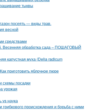
ыращивание тыквы
 газон посеять — виды трав.
ния весной
ми средствами
ней. Весенняя обработка сада – ПОШАГОВЫЙ
яя капустная муха (Delia radicum
 Как приготовить яблочное пюре
и схемы посадки
ра урожая
 vs наука
ни грибкового происхождения и борьба с ними