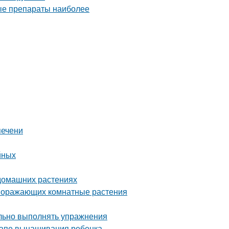
печени
йных
 домашних растениях
 поражающих комнатные растения
ильно выполнять упражнения
тапе вынашивания ребенка