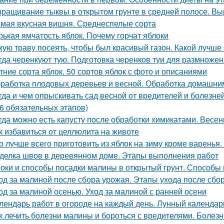
ращивание тыквы в открытом грунте в средней полосе. В
мая вкусная вишня. Среднеспелые сорта
рькая ямчатость яблок. Почему горчат яблоки
кую траву посеять, чтобы был красивый газон. Какой лучше
гда черенкуют тую. Подготовка черенков туи для размноже
тние сорта яблок. 50 сортов яблок с фото и описаниями
работка плодовых деревьев и весной. Обработка домашни
гда и чем опрыскивать сад весной от вредителей и болез
(6 обязательных этапов)
гда можно есть капусту после обработки химикатами. Весенн
к избавиться от целлюлита на животе
о лучше всего приготовить из яблок на зиму кроме варенья.
делка швов в деревянном доме. Этапы выполнения работ
оки и способы посадки малины в открытый грунт. Способы 
од за малиной после сбора урожая. Этапы ухода после сбо
од за малиной осенью. Уход за малиной с ранней осени
лендарь работ в огороде на каждый день. Лунный календарь
к лечить болезни малины и бороться с вредителями. Болез