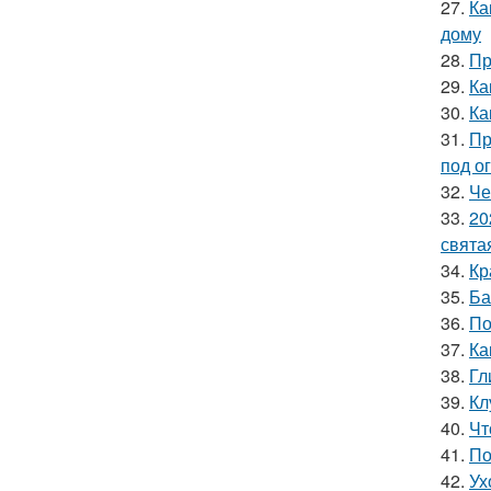
27.
Ка
дому
28.
Пр
29.
Ка
30.
Ка
31.
Пр
под о
32.
Че
33.
20
свята
34.
Кр
35.
Ба
36.
По
37.
Ка
38.
Гл
39.
Кл
40.
Чт
41.
По
42.
Ух