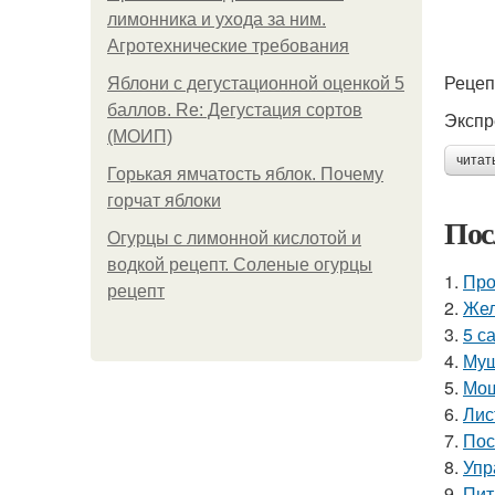
лимонника и ухода за ним.
Агротехнические требования
Рецеп
Яблони с дегустационной оценкой 5
баллов. Re: Дегустация сортов
Экспр
(МОИП)
читат
Горькая ямчатость яблок. Почему
горчат яблоки
Пос
Огурцы с лимонной кислотой и
водкой рецепт. Соленые огурцы
1.
Про
рецепт
2.
Жел
3.
5 с
4.
Муш
5.
Мош
6.
Лис
7.
Пос
8.
Упр
9.
Пит