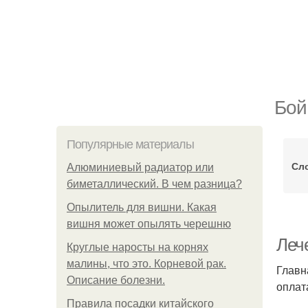
Бой
Популярные материалы
Сл
Алюминиевый радиатор или
биметаллический. В чем разница?
Опылитель для вишни. Какая
вишня может опылять черешню
Леч
Круглые наросты на корнях
малины, что это. Корневой рак.
Главн
Описание болезни.
оплат
Правила посадки китайского