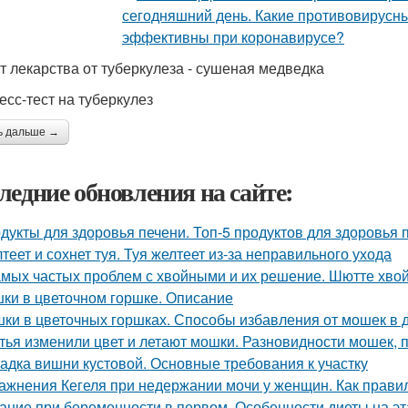
т лекарства от туберкулеза - сушеная медведка
есс-тест на туберкулез
ь дальше →
ледние обновления на сайте:
дукты для здоровья печени. Топ-5 продуктов для здоровья 
теет и сохнет туя. Туя желтеет из-за неправильного ухода
амых частых проблем с хвойными и их решение. Шютте хво
ки в цветочном горшке. Описание
ки в цветочных горшках. Способы избавления от мошек в
тья изменили цвет и летают мошки. Разновидности мошек,
адка вишни кустовой. Основные требования к участку
ажнения Кегеля при недержании мочи у женщин. Как прав
ание при беременности в первом. Особенности диеты на э