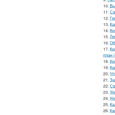
10.
Вы
11.
Са
12.
Го
13.
Ка
14.
Ко
15.
Ле
16.
Об
17.
Ко
план 
18.
Ко
19.
Ка
20.
Чт
21.
За
22.
Ср
23.
Ух
24.
Ух
25.
Ка
26.
Ка