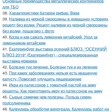
Основные преимущества металлических контейнеров
для ТБО
38.
Характеристики батареи рифар. Base
39.
Наливка из черной смородины в домашних условиях
рецепт без водки. Рецепт наливки из черной смородины
без водки, пошагово с фото
40.
Когда и как сажать лимонник китайский. Уход за
лимонником китайским
41.
Екатеринбург выставка осенний БЛЮЗ. "ОСЕННИЙ
БЛЮЗ 2019" (Екатеринбург) - специализированная
выставка-ярмарка
42.
Болезни туи лечение. Болезни туи и их лечение
43.
При каких заболеваниях нельзя есть квашеную
капусту. Помогает улучшить пищеварение
44.
Икра из патиссонов с томатной пастой на зиму
рецепты. Как приготовить икру из патиссонов на зиму
45.
Сырые семечки чем полезны. Польза семян
подсолнечника
46.
Календарь обработки винограда. Календарь работ на