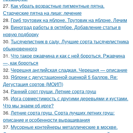
27.
Как убрать возрастные пигментные пятна.
Старческие пятна на лице: лечение
28.
Гриб трутовик на яблоне. Трутовик на яблоне. Лечим
29.
Виноград работы в октябре. Добавление статьи в
новую подборку
30.
Тысячелистник в саду. Лучшие сорта тысячелистника
обыкновенного
31.
Что такое ржавчина и как с ней бороться. Ржавчина
—, как бороться
32.
Черешня английская сладкая. Черешня — описание
33.
Яблони с дегустационной оценкой 5 баллов. Re:
Дегустация сортов (МОИП)
34.
Ранний сорт груши. Летние сорта груш
35.
Ирга совместимость с другими деревьями и кустами.
Что мы знаем об ирге?
36.
Летние сорта груш. Сорта лучших летних груш:
описание и особенности выращивания
37.
Мусорные контейнеры металлические в москве.