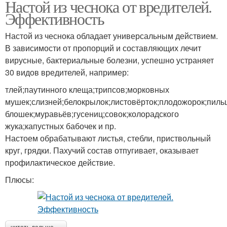
Настой из чеснока от вредителей.
Эффективность
Настой из чеснока обладает универсальным действием.
В зависимости от пропорций и составляющих лечит
вирусные, бактериальные болезни, успешно устраняет
30 видов вредителей, например:
тлей;паутинного клеща;трипсов;морковных
мушек;слизней;белокрылок;листовёрток;плодожорок;пиль
блошек;муравьёв;гусениц;совок;колорадского
жука;капустных бабочек и пр.
Настоем обрабатывают листья, стебли, приствольный
круг, грядки. Пахучий состав отпугивает, оказывает
профилактическое действие.
Плюсы: