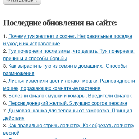
читать дальше →
Последние обновления на сайте:
1.
Почему туя желтеет и сохнет. Неправильные посадка
и уход и их исправление
2.
Туи почернели после зимы, что делать. Туя почернела:
причины и способы борьбы
3.
Как вырастить тую из семян в домашних.. Способы
размножения
4.
Листья изменили цвет и летают мошки. Разновидности
мошек, поражающих комнатные растения
5.
Болезни фиалок мушки и комары. Вредители фиалок
6.
Персик донецкий желтый. 5 лучших сортов персика
7.
Дымовая шашка для теплицы от заморозка. Принцип
действия
8.
Как правильно стричь лапчатку. Как обрезать лапчатку
весной