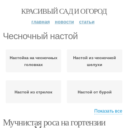
КРАСИВЫЙ САД И ОГОРОД
главная
новости
статьи
Чесночный настой
Настойка на чесночных
Настой из чесночной
головках
шелухи
Настой из стрелок
Настой от бурой
Показать все
Мучнистая роса на гортензии
Настой из чеснока
Настой для огурцов