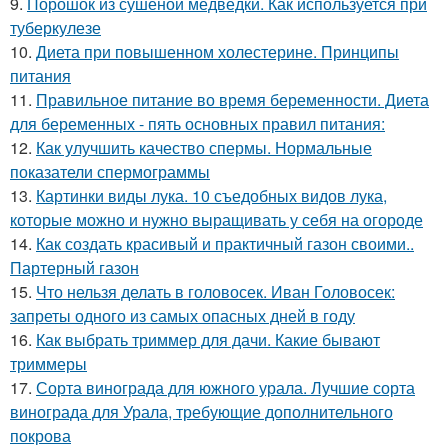
9.
Порошок из сушеной медведки. Как используется при
туберкулезе
10.
Диета при повышенном холестерине. Принципы
питания
11.
Правильное питание во время беременности. Диета
для беременных - пять основных правил питания:
12.
Как улучшить качество спермы. Нормальные
показатели спермограммы
13.
Картинки виды лука. 10 съедобных видов лука,
которые можно и нужно выращивать у себя на огороде
14.
Как создать красивый и практичный газон своими..
Партерный газон
15.
Что нельзя делать в головосек. Иван Головосек:
запреты одного из самых опасных дней в году
16.
Как выбрать триммер для дачи. Какие бывают
триммеры
17.
Сорта винограда для южного урала. Лучшие сорта
винограда для Урала, требующие дополнительного
покрова