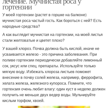
лечение. Мучнистая роса у
гортензии
У моей гортензии (растет в горшке на балконе)
Настой для
мучнистая роса частый гость. Как бороться с ней? Есть
Чесночные настои
опрыскивания
народные средства?
А как выглядит мучнистая на гортензии, на моей листья
стали желтоватые и цветет плохо?
Настой от трипсов
Чесночные стрелки
У вашей хлороз. Почва должна быть кислой, иначе не
усваивается железо - это причина заболевания. При
поливе гортензии периодически добавляйте лимонный
сок, уксус или спец. препараты. Используйте только
мягкую воду. Избежать хлороза листьев поможет
внесение в почву солей железа, например, феррофита,
хелата железа, железного купороса. Помните, что
гортензия очень любит влагу: один куст в неделю должен
получить не меньше двух ведер воды. Мульчируйте
кислым торфом, хвоей.