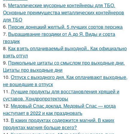
5.
Металлические мусорные контейнеры для ТБО.
Основные преимущества металлических контейнеров
для ТБО
6.
Персик донецкий желтый. 5 лучших сортов персика
7.
Выращивание гвоздики от А до Я. Виды и сорта
гвоздик
8.
Как взять оплачиваемый выходной.. Как официально
взять отгул
9.
Прикольные цитаты со смыслом про выходные дни.
Цитаты про выходные дни
10.
Отпуск с выходного дня. Как оплачивают выходные,
не вошедшие в отпуск
11.
Лучшие продукты для восстановления хрящей и
суставов. Хондропротекторы
12.
Медовый Спас доклад. Медовый Спас — когда
наступает в 2022 и как праздновать
13.
В каких продуктах содержится магний. В каких
продуктах магния больше всего?