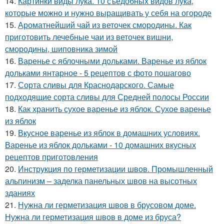
14.
Картинки виды лука. 10 съедобных видов лука,
которые можно и нужно выращивать у себя на огороде
15.
Ароматнейший чай из веточек смородины. Как
приготовить лечебные чаи из веточек вишни,
смородины, шиповника зимой
16.
Варенье с яблочными дольками. Варенье из яблок
дольками янтарное - 5 рецептов с фото пошагово
17.
Сорта сливы для Краснодарского. Самые
подходящие сорта сливы для Средней полосы России
18.
Как хранить сухое варенье из яблок. Сухое варенье
из яблок
19.
Вкусное варенье из яблок в домашних условиях.
Варенье из яблок дольками - 10 домашних вкусных
рецептов приготовления
20.
Инструкция по герметизации швов. Промышленный
альпинизм – заделка панельных швов на высотных
зданиях
21.
Нужна ли герметизация швов в брусовом доме.
Нужна ли герметизация швов в доме из бруса?