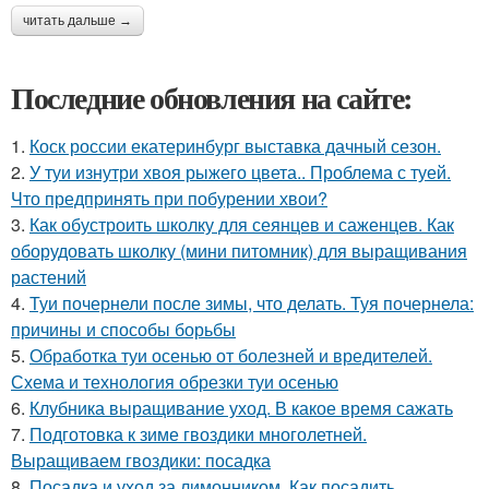
читать дальше →
Последние обновления на сайте:
1.
Коск россии екатеринбург выставка дачный сезон.
2.
У туи изнутри хвоя рыжего цвета.. Проблема с туей.
Что предпринять при побурении хвои?
3.
Как обустроить школку для сеянцев и саженцев. Как
оборудовать школку (мини питомник) для выращивания
растений
4.
Туи почернели после зимы, что делать. Туя почернела:
причины и способы борьбы
5.
Обработка туи осенью от болезней и вредителей.
Схема и технология обрезки туи осенью
6.
Клубника выращивание уход. В какое время сажать
7.
Подготовка к зиме гвоздики многолетней.
Выращиваем гвоздики: посадка
8.
Посадка и уход за лимонником. Как посадить