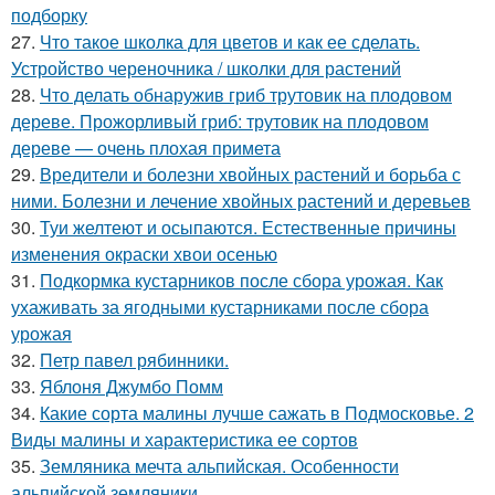
подборку
27.
Что такое школка для цветов и как ее сделать.
Устройство череночника / школки для растений
28.
Что делать обнаружив гриб трутовик на плодовом
дереве. Прожорливый гриб: трутовик на плодовом
дереве — очень плохая примета
29.
Вредители и болезни хвойных растений и борьба с
ними. Болезни и лечение хвойных растений и деревьев
30.
Туи желтеют и осыпаются. Естественные причины
изменения окраски хвои осенью
31.
Подкормка кустарников после сбора урожая. Как
ухаживать за ягодными кустарниками после сбора
урожая
32.
Петр павел рябинники.
33.
Яблоня Джумбо Помм
34.
Какие сорта малины лучше сажать в Подмосковье. 2
Виды малины и характеристика ее сортов
35.
Земляника мечта альпийская. Особенности
альпийской земляники