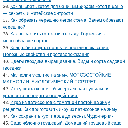
36.
Как выбрать котел для бани. Выбираем котел в баню
— секреты и житейские хитрости
37.
Как обрезать черешню летом схема. Зачем обрезают
черешню?
38.
Как вырастить гортензию в саду. Гортензия -
многообразие сортов
39.
Кольраби капуста польза и противопоказания.
Полезные свойства и противопоказания
40.
Цветы гвоздика выращивание. Виды и сорта садовой
гвоздики
41.
Магнолия укрытие на зиму. МОРОЗОСТОЙКИЕ
МАГНОЛИИ: БИОЛОГИЧЕСКИЙ ПОРТРЕТ
42.
Ик сушилка корвет. Универсальная сушильная
установка непрерывного действия.
43.
Икра из патиссонов с томатной пастой на зиму
рецепты. Как приготовить икру из патиссонов на зиму
44.
Как сохранить куст перца до весны. Чудо-перчик
45.
Сидр яблочно грушевый. Домашний грушевый сидр