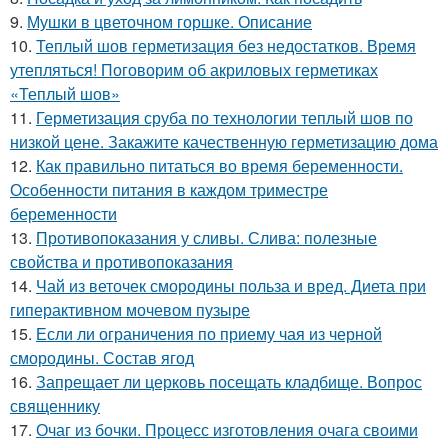
9.
Мушки в цветочном горшке. Описание
10.
Теплый шов герметизация без недостатков. Время
утепляться! Поговорим об акриловых герметиках
«Теплый шов»
11.
Герметизация сруба по технологии теплый шов по
низкой цене. Закажите качественную герметизацию дома
12.
Как правильно питаться во время беременности.
Особенности питания в каждом триместре
беременности
13.
Противопоказания у сливы. Слива: полезные
свойства и противопоказания
14.
Чай из веточек смородины польза и вред. Диета при
гиперактивном мочевом пузыре
15.
Если ли ограничения по приему чая из черной
смородины. Состав ягод
16.
Запрещает ли церковь посещать кладбище. Вопрос
священнику
17.
Очаг из бочки. Процесс изготовления очага своими