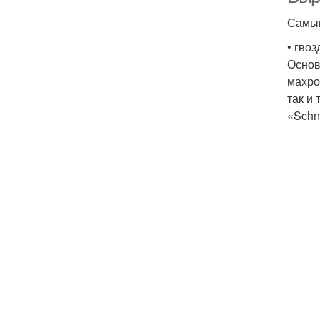
Самым
• гвоз
Основ
махро
так и
«Schn