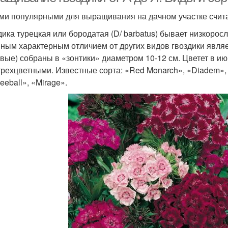
и популярными для выращивания на дачном участке счита
дика турецкая или бородатая (D/ barbatus) бывает низкоросл
ным характерным отличием от других видов гвоздики являет
вые) собраны в «зонтики» диаметром 10-12 см. Цветет в и
 трехцветными. Известные сорта: «Red Monarch», «Diadem», «
eeball», «Mirage».