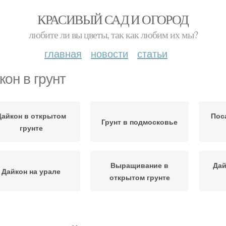
КРАСИВЫЙ САД И ОГОРОД
любите ли вы цветы, так как любим их мы?
главная
новости
статьи
кон в грунт
Дайкон в открытом
Пос
Грунт в подмосковье
грунте
Выращивание в
Дай
Дайкон на урале
открытом грунте
Дайкон для разных
Дайкон для дальнего