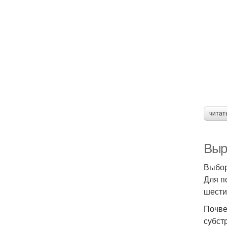
читат
Выр
Выбор
Для п
шести
Почве
субст