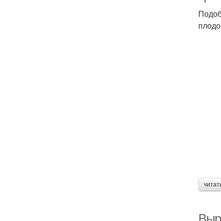
Подоб
плодо
читат
Выр