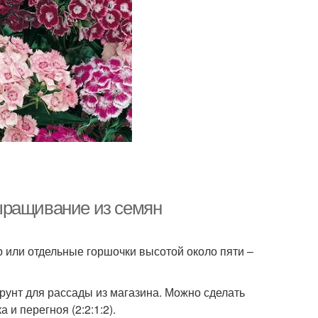
ыращивание из семян
р или отдельные горшочки высотой около пяти –
рунт для рассады из магазина. Можно сделать
 и перегноя (2:2:1:2).