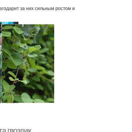
агодарит за них сильным ростом и
та гвоздик