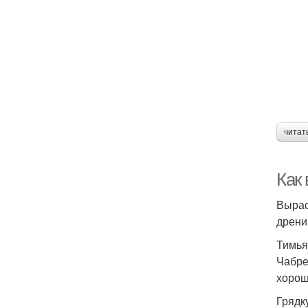
читат
Как
Вырас
дрени
Тимья
Чабре
хорош
Грядк