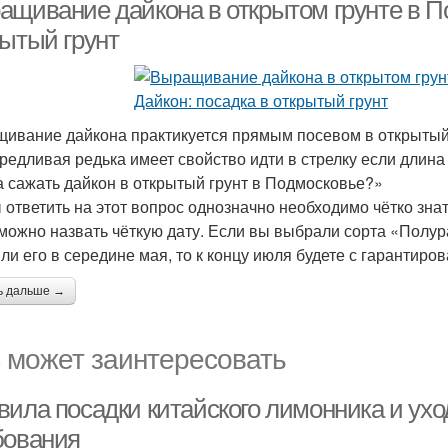
типов
востока
ащивание дайкона в открытом грунте в По
рытый грунт
ивание дайкона практикуется прямым посевом в открытый гр
редливая редька имеет свойство идти в стрелку если длина
а сажать дайкон в открытый грунт в Подмосковье?»
 ответить на этот вопрос однозначно необходимо чётко знат
 можно назвать чёткую дату. Если вы выбрали сорта «Полу
ли его в середине мая, то к концу июля будете с гарантир
ь дальше →
 может заинтересовать
вила посадки китайского лимонника и ухо
бования