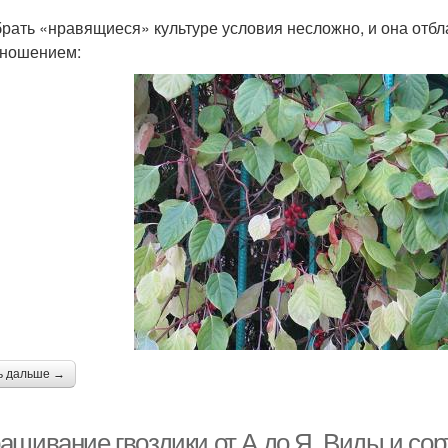
рать «нравящиеся» культуре условия несложно, и она отбл
ношением:
ь дальше →
ащивание гвоздики от А до Я. Виды и сор