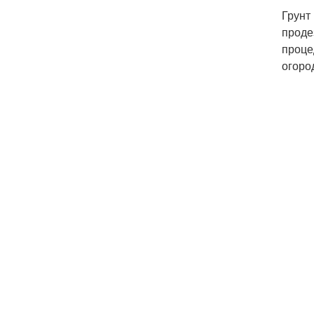
Грунт
проде
проце
огоро