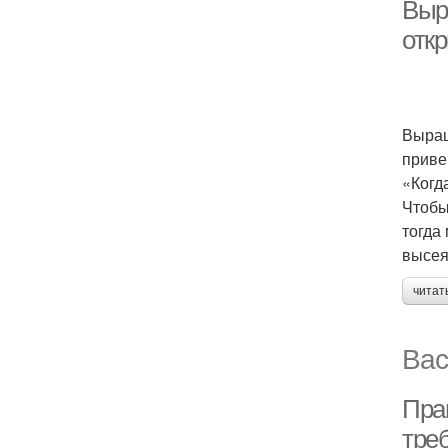
Выр
отк
Выращ
приве
«Когд
Чтобы
тогда
высея
читат
Вас
Пра
тре