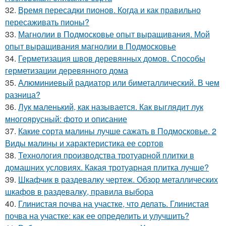
32.
Время пересадки пионов. Когда и как правильно
пересаживать пионы?
33.
Магнолии в Подмосковье опыт выращивания. Мой
опыт выращивания магнолии в Подмосковье
34.
Герметизация швов деревянных домов. Способы
герметизации деревянного дома
35.
Алюминиевый радиатор или биметаллический. В чем
разница?
36.
Лук маленький, как называется. Как выглядит лук
многоярусный: фото и описание
37.
Какие сорта малины лучше сажать в Подмосковье. 2
Виды малины и характеристика ее сортов
38.
Технология производства тротуарной плитки в
домашних условиях. Какая тротуарная плитка лучше?
39.
Шкафчик в раздевалку чертеж. Обзор металлических
шкафов в раздевалку, правила выбора
40.
Глинистая почва на участке, что делать. Глинистая
почва на участке: как ее определить и улучшить?