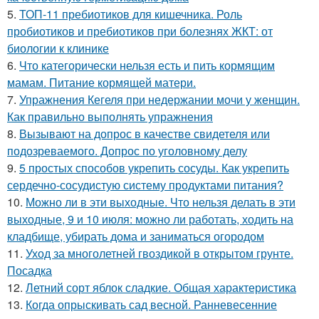
5.
ТОП-11 пребиотиков для кишечника. Роль
пробиотиков и пребиотиков при болезнях ЖКТ: от
биологии к клинике
6.
Что категорически нельзя есть и пить кормящим
мамам. Питание кормящей матери.
7.
Упражнения Кегеля при недержании мочи у женщин.
Как правильно выполнять упражнения
8.
Вызывают на допрос в качестве свидетеля или
подозреваемого. Допрос по уголовному делу
9.
5 простых способов укрепить сосуды. Как укрепить
сердечно-сосудистую систему продуктами питания?
10.
Можно ли в эти выходные. Что нельзя делать в эти
выходные, 9 и 10 июля: можно ли работать, ходить на
кладбище, убирать дома и заниматься огородом
11.
Уход за многолетней гвоздикой в открытом грунте.
Посадка
12.
Летний сорт яблок сладкие. Общая характеристика
13.
Когда опрыскивать сад весной. Ранневесенние