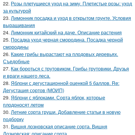
22.
Розы плетущиеся уход на зиму. Плетистые розы: уход
за культурой
23.
Лимонник посадка и уход в открытом грунте. Условия
выращивания
24.
Лимонник китайский на даче. Описание растения
25.
Посадка уход черная смородина. Посадка черной
смородины
26.
Какие грибы вырастают на плодовых деревьях.
Съедобные
27.
Как бороться с трутовиком. Грибы-трутовики. Друзья
и враги нашего леса.
28.
Яблони с дегустационной оценкой 5 баллов. Re:
Дегустация сортов (МОИП)
29.
Яблони с яблоками. Сорта яблок, которые
плодоносят летом
30.
Летние сорта груши. Добавление статьи в новую
подборку
31.
Вишня лозновская описание сорта. Вишня
Лозновская: описание сорта