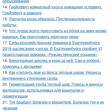
опрыскивание
14.
Грейпфрут комнатный уход в домашних условиях.
Грейпфрут в комнате
15.
Лапчатка когда обрезать. Последовательность
работы:
16.
Что лучше всего приготовить из яблок на зиму кроме
варенья. Как приготовить яблочное пюре
17.
Сельскохозяйственная ярмарка в Екатеринбурге
2019 расписание у коска. В Екатеринбурге пройдет VI
православная ярмарка «Рождественский подарок»
18.
Виноградная школка и уход за ней. Сад и огород -
поделись с друзьями!
19.
Как утеплить дом из бруса теплым швом. Нюансы
внутреннего утепления сруба
20.
Герметизация сруба теплый шов. Плюсы и минусы
материалов, используемых для конопатки и
герметизации
21.
Туя брабант болезни и вредители. Болезни туи и их
лечение