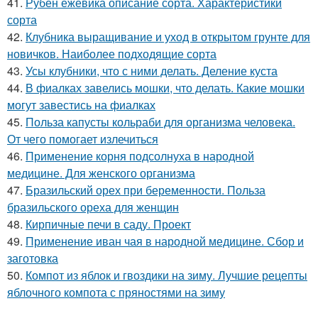
41.
Рубен ежевика описание сорта. Характеристики
сорта
42.
Клубника выращивание и уход в открытом грунте для
новичков. Наиболее подходящие сорта
43.
Усы клубники, что с ними делать. Деление куста
44.
В фиалках завелись мошки, что делать. Какие мошки
могут завестись на фиалках
45.
Польза капусты кольраби для организма человека.
От чего помогает излечиться
46.
Применение корня подсолнуха в народной
медицине. Для женского организма
47.
Бразильский орех при беременности. Польза
бразильского ореха для женщин
48.
Кирпичные печи в саду. Проект
49.
Применение иван чая в народной медицине. Сбор и
заготовка
50.
Компот из яблок и гвоздики на зиму. Лучшие рецепты
яблочного компота с пряностями на зиму