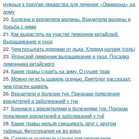
нужные к покупке лекарства для лечения «Омикрона» на
дому
20.
Болезни и вредители малины. Вредители малины и
борьба с ними
21.
Как вырастить на участке лимонник китайский.
Выращивание и уход
22.
Чем посыпать дорожки от льда. Хлорид натрия (соль)
23.
Японский лимонник выращивание и уход. Посадка
лимонника китайского
24.
Какие травы сушить на зиму. О сушке трав
25.
Можно ли есть щавель осенью. Диетолог рассказал,
чем опасен щавель
26.
Вредители и болезни туи. Признаки появления
вредителей и заболеваний у туи
27.
Боремся с вредителями и болезнями туи. Признак
появления вредителей и заболеваний у туй
28.
Какие травы нельзя смешивать друг с другом
таблица. Фитотерапия не во вред
29.
Садовые дымовые шашки для окуривания