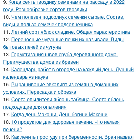
9.
Когда сеять гвоздику семенами на рассаду в 2022
году. Разнообразие сортов гвоздики
10.
Чем полезен подсолнух семечки сырые. Состав,
виды и польза семечек подсолнечника
11.
Летний сорт яблок сладкие. Общая характеристика
12.
Переносные чугунные печки их называли. Виды
бытовых печей из чугуна
13.
Герметизация швов сруба деревянного дома.
Преимущества домов из бревен
14.
Календарь работ в огороде на каждый день. Лунный
календарь vs наука
15.
Выращивание эвкалипт из семян в домашних
условиях. Пересадка и обрезка
16.
Сорта опылители яблонь таблица. Сорта яблонь,
подходящие для опыления
17.
Когда день Макоши. День богини Макоши
18.
10 продуктов для здоровья печени. Что нельзя
печени?
19.
Как лечить простуду при беременности. Врач назвал