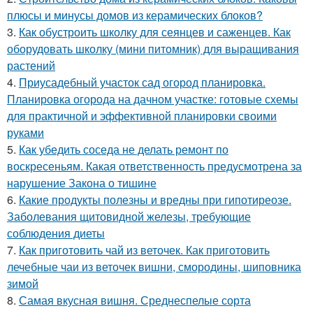
плюсы и минусы домов из керамических блоков?
3.
Как обустроить школку для сеянцев и саженцев. Как
оборудовать школку (мини питомник) для выращивания
растений
4.
Приусадебный участок сад огород планировка.
Планировка огорода на дачном участке: готовые схемы
для практичной и эффективной планировки своими
руками
5.
Как убедить соседа не делать ремонт по
воскресеньям. Какая ответственность предусмотрена за
нарушение Закона о тишине
6.
Какие продукты полезны и вредны при гипотиреозе.
Заболевания щитовидной железы, требующие
соблюдения диеты
7.
Как приготовить чай из веточек. Как приготовить
лечебные чаи из веточек вишни, смородины, шиповника
зимой
8.
Самая вкусная вишня. Среднеспелые сорта