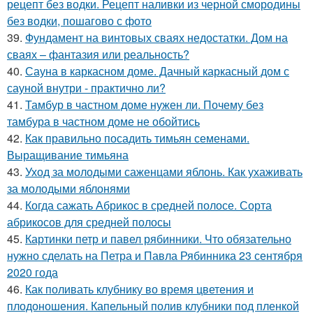
рецепт без водки. Рецепт наливки из черной смородины
без водки, пошагово с фото
39.
Фундамент на винтовых сваях недостатки. Дом на
сваях – фантазия или реальность?
40.
Сауна в каркасном доме. Дачный каркасный дом с
сауной внутри - практично ли?
41.
Тамбур в частном доме нужен ли. Почему без
тамбура в частном доме не обойтись
42.
Как правильно посадить тимьян семенами.
Выращивание тимьяна
43.
Уход за молодыми саженцами яблонь. Как ухаживать
за молодыми яблонями
44.
Когда сажать Абрикос в средней полосе. Сорта
абрикосов для средней полосы
45.
Картинки петр и павел рябинники. Что обязательно
нужно сделать на Петра и Павла Рябинника 23 сентября
2020 года
46.
Как поливать клубнику во время цветения и
плодоношения. Капельный полив клубники под пленкой