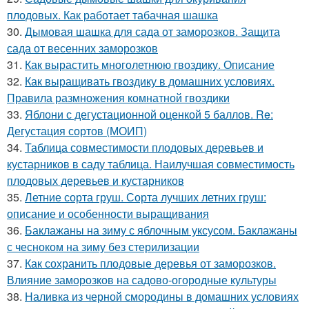
плодовых. Как работает табачная шашка
30.
Дымовая шашка для сада от заморозков. Защита
сада от весенних заморозков
31.
Как вырастить многолетнюю гвоздику. Описание
32.
Как выращивать гвоздику в домашних условиях.
Правила размножения комнатной гвоздики
33.
Яблони с дегустационной оценкой 5 баллов. Re:
Дегустация сортов (МОИП)
34.
Таблица совместимости плодовых деревьев и
кустарников в саду таблица. Наилучшая совместимость
плодовых деревьев и кустарников
35.
Летние сорта груш. Сорта лучших летних груш:
описание и особенности выращивания
36.
Баклажаны на зиму с яблочным уксусом. Баклажаны
с чесноком на зиму без стерилизации
37.
Как сохранить плодовые деревья от заморозков.
Влияние заморозков на садово-огородные культуры
38.
Наливка из черной смородины в домашних условиях