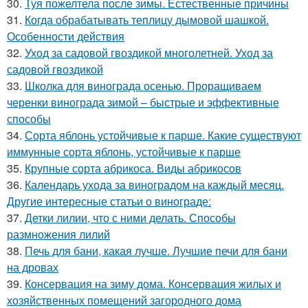
30.
Туя пожелтела после зимы. Естественные причины
31.
Когда обрабатывать теплицу дымовой шашкой.
Особенности действия
32.
Уход за садовой гвоздикой многолетней. Уход за
садовой гвоздикой
33.
Школка для винограда осенью. Проращиваем
черенки винограда зимой – быстрые и эффективные
способы
34.
Сорта яблонь устойчивые к парше. Какие существуют
иммунные сорта яблонь, устойчивые к парше
35.
Крупные сорта абрикоса. Виды абрикосов
36.
Календарь ухода за виноградом на каждый месяц.
Другие интересные статьи о винограде:
37.
Детки лилии, что с ними делать. Способы
размножения лилий
38.
Печь для бани, какая лучше. Лучшие печи для бани
на дровах
39.
Консервация на зиму дома. Консервация жилых и
хозяйственных помещений загородного дома