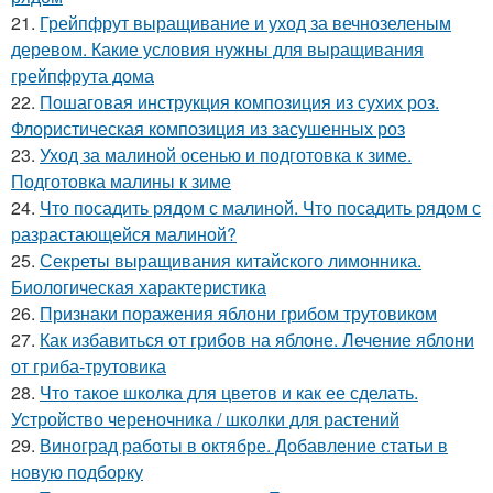
21.
Грейпфрут выращивание и уход за вечнозеленым
деревом. Какие условия нужны для выращивания
грейпфрута дома
22.
Пошаговая инструкция композиция из сухих роз.
Флористическая композиция из засушенных роз
23.
Уход за малиной осенью и подготовка к зиме.
Подготовка малины к зиме
24.
Что посадить рядом с малиной. Что посадить рядом с
разрастающейся малиной?
25.
Секреты выращивания китайского лимонника.
Биологическая характеристика
26.
Признаки поражения яблони грибом трутовиком
27.
Как избавиться от грибов на яблоне. Лечение яблони
от гриба-трутовика
28.
Что такое школка для цветов и как ее сделать.
Устройство череночника / школки для растений
29.
Виноград работы в октябре. Добавление статьи в
новую подборку