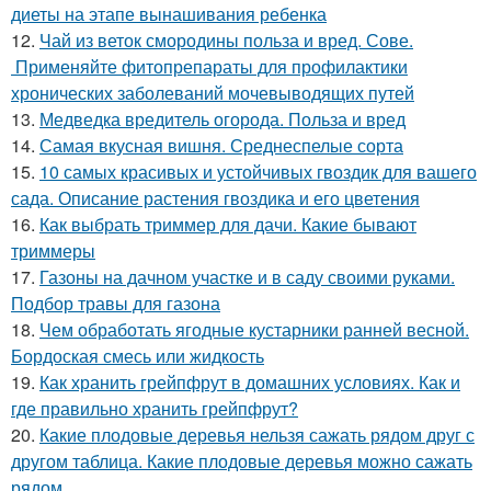
диеты на этапе вынашивания ребенка
12.
Чай из веток смородины польза и вред. Сове.
Применяйте фитопрепараты для профилактики
хронических заболеваний мочевыводящих путей
13.
Медведка вредитель огорода. Польза и вред
14.
Самая вкусная вишня. Среднеспелые сорта
15.
10 самых красивых и устойчивых гвоздик для вашего
сада. Описание растения гвоздика и его цветения
16.
Как выбрать триммер для дачи. Какие бывают
триммеры
17.
Газоны на дачном участке и в саду своими руками.
Подбор травы для газона
18.
Чем обработать ягодные кустарники ранней весной.
Бордоская смесь или жидкость
19.
Как хранить грейпфрут в домашних условиях. Как и
где правильно хранить грейпфрут?
20.
Какие плодовые деревья нельзя сажать рядом друг с
другом таблица. Какие плодовые деревья можно сажать
рядом