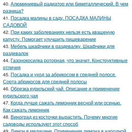
40.
Алюминиевый радиатор или биметаллический. В чем
разница?
41.
Посадка малины в саду. ПОСАДКА МАЛИНЫ
САДОВОЙ
42.
При каких заболеваниях нельзя есть квашеную
капусту. Помогает улучшить пищеварение
43.
Мебель шкафчики в раздевалку. Шкафчики для
раздевалок
44.
Газонокосилка роторная, что значит. Конструктивные
отличия
45.
Посадка и уход за абрикосом в средней полосе.
Сорта абрикосов для средней полосы
46.
Обрезка курильский чай. Описание и применение
курильского чая
47.
Когда лучше сажать лимонник весной или осенью.
Как сажать лимонник
48.
Виноград из косточки вырастить. Почему многие
садоводы используют этот способ
49.
Лимон в медицине. Применение лимона в народной