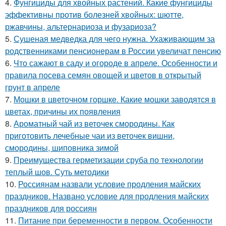
4.
Фунгициды для хвойных растений. Какие фунгициды
эффективны против болезней хвойных: шютте,
ржавчины, альтернариоза и фузариоза?
5.
Сушеная медведка для чего нужна. Ухаживающим за
родственниками пенсионерам в России увеличат пенсию
6.
Что сажают в саду и огороде в апреле. Особенности и
правила посева семян овощей и цветов в открытый
грунт в апреле
7.
Мошки в цветочном горшке. Какие мошки заводятся в
цветах, причины их появления
8.
Ароматный чай из веточек смородины. Как
приготовить лечебные чаи из веточек вишни,
смородины, шиповника зимой
9.
Преимущества герметизации сруба по технологии
теплый шов. Суть методики
10.
Россиянам назвали условие продления майских
праздников. Названо условие для продления майских
праздников для россиян
11.
Питание при беременности в первом. Особенности