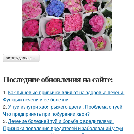
читать дальше →
Последние обновления на сайте:
1.
Как пищевые привычки влияют на здоровье печени.
Функции печени и ее болезни
2.
У туи изнутри хвоя рыжего цвета.. Проблема с туей.
Что предпринять при побурении хвои?
3.
Лечение болезней туй и борьба с вредителями.
Признаки появления вредителей и заболеваний у туи