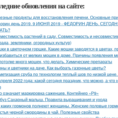
ледние обновления на сайте:
езные продукты для восстановления печени. Основные при
орин день 2019. 9 ИЮНЯ 2019 - ФЕДОРИН ДЕНЬ. СЕГ
АТЬ?
местимость растений в саду. Совместимость и несовместимо
рада, земляники, огородных культур)
ки в цветочном горшке. Какие мошки заводятся в цветах, 
 избавиться от мелких мошек в доме. Причины появления м
потолке много мошек, что делать. Химические препараты
оны и цветники на даче. Как выбрать газонные цветы?
метизация сруба по технологии теплый шов по низкой цене
апреля 2022 года: какой сегодня праздник, что можно, а что
p
о означает маркировка саженцев. Контейнер «Р9»
буз Сахарный малыш. Правила выращивания и ухода
 каких гормонов полнеют женщины. Женские половые горм
стья черной смородины в чай. Полезные свойства