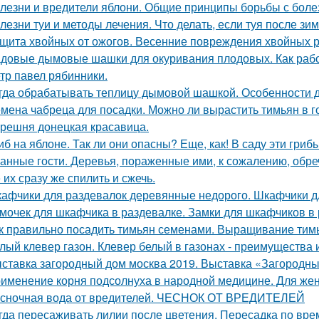
лезни и вредители яблони. Общие принципы борьбы с боле
лезни туи и методы лечения. Что делать, если туя после зи
щита хвойных от ожогов. Весенние повреждения хвойных р
довые дымовые шашки для окуривания плодовых. Как раб
тр павел рябинники.
гда обрабатывать теплицу дымовой шашкой. Особенности 
мена чабреца для посадки. Можно ли вырастить тимьян в 
решня донецкая красавица.
иб на яблоне. Так ли они опасны? Еще, как! В саду эти гри
анные гости. Деревья, пораженные ими, к сожалению, обре
 их сразу же спилить и сжечь.
афчики для раздевалок деревянные недорого. Шкафчики д
мочек для шкафчика в раздевалке. Замки для шкафчиков в 
к правильно посадить тимьян семенами. Выращивание тим
лый клевер газон. Клевер белый в газонах - преимущества 
ставка загородный дом москва 2019. Выставка «Загородны
именение корня подсолнуха в народной медицине. Для жен
сночная вода от вредителей. ЧЕСНОК ОТ ВРЕДИТЕЛЕЙ
гда пересаживать лилии после цветения. Пересадка по вре