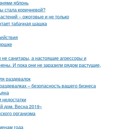
знями яблонь
мы стала коричневой?
астений – ожоговые и не только
отает табачная шашка
действия
горшке
бы не санитары, а настоящие агрессоры и
чены. И пока они не заразили рядом растущие,
ля раздевалок
раздевалках – безопасность вашего бизнеса
ьяна
и недостатки
й дом. Весна 2019»
ского организма
менам года