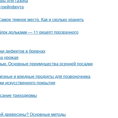
авы для газона
 грейпфрута
амое темное место. Как и сколько хранить
блок дольками — 11 рецепт прозрачного
ки дефектов в бревнах
ра урожая
нью. Основные преимущества осенней посадки
лезные и вредные продукты для позвоночника
тки искусственного покрытия
исание триходермы
елей древесины? Основные методы