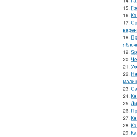
14.
Га
15.
Гр
16.
Ка
17.
Ср
варен
18.
Пр
яблоч
19.
Sp
20.
Че
21.
Ух
22.
На
мали
23.
Са
24.
Ка
25.
Ли
26.
Пр
27.
Ка
28.
Ка
29.
Ка