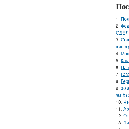
Пос
1.
Пол
2.
Фед
СДЕЛ
3.
Сов
виног
4.
Мош
5.
Как
6.
На 
7.
Газ
8.
Гер
9.
30 
/&nbs
10.
Чт
11.
Ар
12.
От
13.
Ли