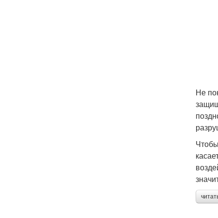
Не по
защищ
поздн
разру
Чтобы
касае
возде
значи
читат