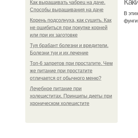
Как
Как выращивать чабрец на даче.
Способы выращивания на даче
В эти
фунги
Корень подсолнуха, как сушить. Как
не ошибиться при покупке корней
или при их заготовке
Туя брабант болезни и вредители.
Болезни туи и их лечение
Топ-6 запретов при простатите. Чем
же питание при простатите
отличается от обычного меню?
Лечебное питание при
холециститах. Принципы диеты при
хроническом холецистите