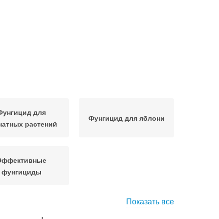
Фунгицид для
Фунгицид для яблони
натных растений
Эффективные
фунгициды
Показать все