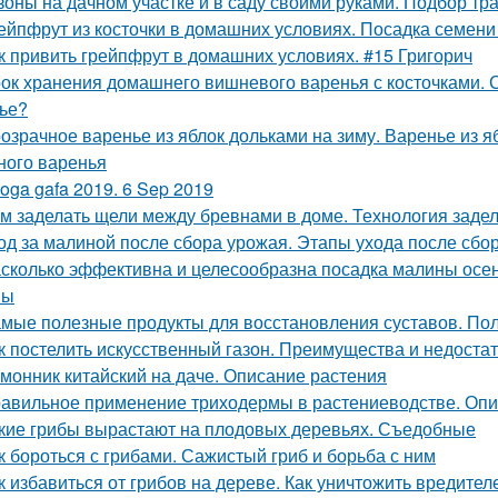
зоны на дачном участке и в саду своими руками. Подбор тр
ейпфрут из косточки в домашних условиях. Посадка семени
к привить грейпфрут в домашних условиях. #15 Григорич
ок хранения домашнего вишневого варенья с косточками. С
ье?
озрачное варенье из яблок дольками на зиму. Варенье из я
ного варенья
oga gafa 2019. 6 Sep 2019
м заделать щели между бревнами в доме. Технология задел
од за малиной после сбора урожая. Этапы ухода после сбо
сколько эффективна и целесообразна посадка малины осе
ны
мые полезные продукты для восстановления суставов. По
к постелить искусственный газон. Преимущества и недоста
монник китайский на даче. Описание растения
авильное применение триходермы в растениеводстве. Оп
кие грибы вырастают на плодовых деревьях. Съедобные
к бороться с грибами. Сажистый гриб и борьба с ним
к избавиться от грибов на дереве. Как уничтожить вредит