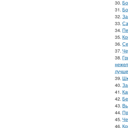
30.
Бо
31.
Бо
32.
За
33.
Са
34.
Пе
35.
Ко
36.
Се
37.
Че
38.
Гр
нежел
лучше
39.
Шк
40.
За
41.
Ка
42.
Бе
43.
Вы
44.
Пр
45.
Че
46.
Ко