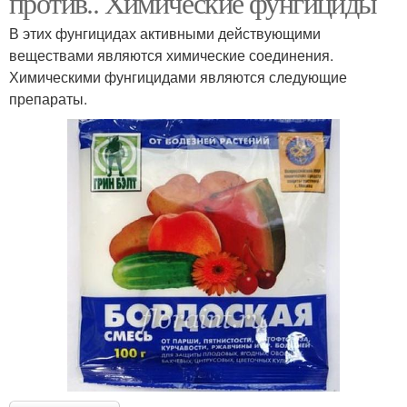
против.. Химические фунгициды
В этих фунгицидах активными действующими
веществами являются химические соединения.
Фунгицид для
Химическими фунгицидами являются следующие
Фунгицид от ржавчины
плодовых деревьев
препараты.