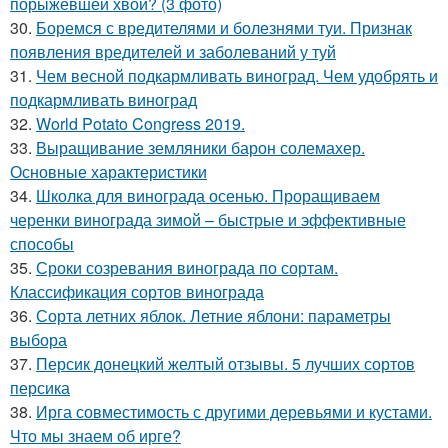
порыжевшей хвои? (3 фото)
30.
Боремся с вредителями и болезнями туи. Признак
появления вредителей и заболеваний у туй
31.
Чем весной подкармливать виноград. Чем удобрять и
подкармливать виноград
32.
World Potato Congress 2019.
33.
Выращивание земляники барон солемахер.
Основные характеристики
34.
Школка для винограда осенью. Проращиваем
черенки винограда зимой – быстрые и эффективные
способы
35.
Сроки созревания винограда по сортам.
Классификация сортов винограда
36.
Сорта летних яблок. Летние яблони: параметры
выбора
37.
Персик донецкий желтый отзывы. 5 лучших сортов
персика
38.
Ирга совместимость с другими деревьями и кустами.
Что мы знаем об ирге?