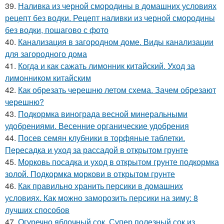
39.
Наливка из черной смородины в домашних условиях
рецепт без водки. Рецепт наливки из черной смородины
без водки, пошагово с фото
40.
Канализация в загородном доме. Виды канализации
для загородного дома
41.
Когда и как сажать лимонник китайский. Уход за
лимонником китайским
42.
Как обрезать черешню летом схема. Зачем обрезают
черешню?
43.
Подкормка винограда весной минеральными
удобрениями. Весенние органические удобрения
44.
Посев семян клубники в торфяные таблетки.
Пересадка и уход за рассадой в открытом грунте
45.
Морковь посадка и уход в открытом грунте подкормка
золой. Подкормка моркови в открытом грунте
46.
Как правильно хранить персики в домашних
условиях. Как можно заморозить персики на зиму: 8
лучших способов
47.
Огуречно яблочный сок. Супер полезный сок из