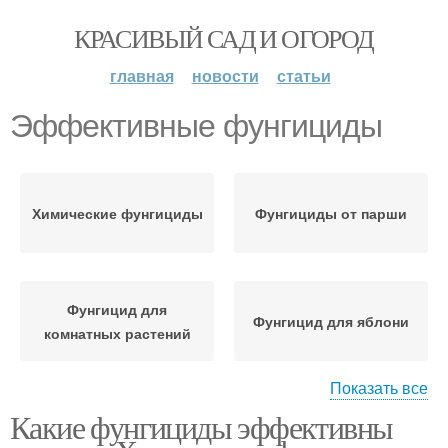
КРАСИВЫЙ САД И ОГОРОД
главная
новости
статьи
Эффективные фунгициды
Химические фунгициды
Фунгициды от парши
Фунгицид для
Фунгицид для яблони
комнатных растений
Показать все
Какие фунгициды эффективны
Фунгициды для
Фунгицид для роз
плодовых деревьев