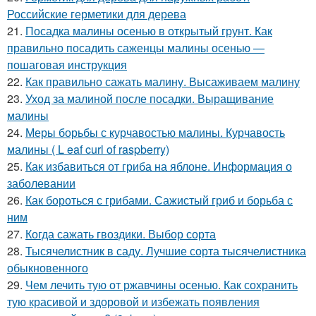
Российские герметики для дерева
21.
Посадка малины осенью в открытый грунт. Как
правильно посадить саженцы малины осенью —
пошаговая инструкция
22.
Как правильно сажать малину. Высаживаем малину
23.
Уход за малиной после посадки. Выращивание
малины
24.
Меры борьбы с курчавостью малины. Курчавость
малины ( L eaf curl of raspberry)
25.
Как избавиться от гриба на яблоне. Информация о
заболевании
26.
Как бороться с грибами. Сажистый гриб и борьба с
ним
27.
Когда сажать гвоздики. Выбор сорта
28.
Тысячелистник в саду. Лучшие сорта тысячелистника
обыкновенного
29.
Чем лечить тую от ржавчины осенью. Как сохранить
тую красивой и здоровой и избежать появления