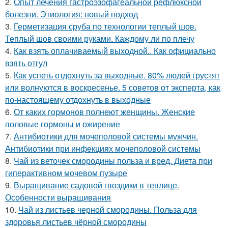
2.
Опыт лечения гастроэзофагеальной рефлюксной
болезни. Этиология: новый подход
3.
Герметизация сруба по технологии теплый шов.
Теплый шов своими руками. Каждому ли по плечу
4.
Как взять оплачиваемый выходной.. Как официально
взять отгул
5.
Как успеть отдохнуть за выходные. 80% людей грустят
или волнуются в воскресенье. 5 советов от эксперта, как
по-настоящему отдохнуть в выходные
6.
От каких гормонов полнеют женщины. Женские
половые гормоны и ожирение
7.
Антибиотики для мочеполовой системы мужчин.
Антибиотики при инфекциях мочеполовой системы
8.
Чай из веточек смородины польза и вред. Диета при
гиперактивном мочевом пузыре
9.
Выращивание садовой гвоздики в теплице.
Особенности выращивания
10.
Чай из листьев черной смородины. Польза для
здоровья листьев чёрной смородины