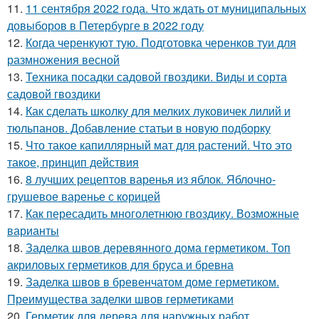
11.
11 сентября 2022 года. Что ждать от муниципальных
довыборов в Петербурге в 2022 году
12.
Когда черенкуют тую. Подготовка черенков туи для
размножения весной
13.
Техника посадки садовой гвоздики. Виды и сорта
садовой гвоздики
14.
Как сделать школку для мелких луковичек лилий и
тюльпанов. Добавление статьи в новую подборку
15.
Что такое капиллярный мат для растений. Что это
такое, принцип действия
16.
8 лучших рецептов варенья из яблок. Яблочно-
грушевое варенье с корицей
17.
Как пересадить многолетнюю гвоздику. Возможные
варианты
18.
Заделка швов деревянного дома герметиком. Топ
акриловых герметиков для бруса и бревна
19.
Заделка швов в бревенчатом доме герметиком.
Преимущества заделки швов герметиками
20.
Герметик для дерева для наружных работ.