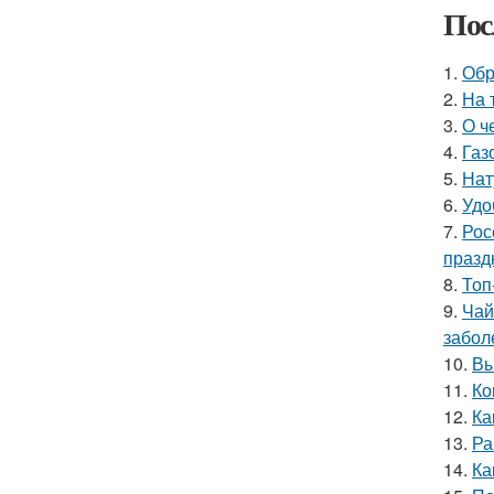
Пос
1.
Обр
2.
На 
3.
О ч
4.
Газ
5.
Нат
6.
Удо
7.
Рос
празд
8.
Топ
9.
Чай
забол
10.
Вы
11.
Ко
12.
Ка
13.
Ра
14.
Ка