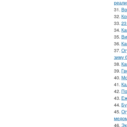
реали
31.
Вр
32.
Ко
33.
23
34.
Ка
35.
Ви
36.
Ка
37.
Ог
зиму 
38.
Ка
39.
Гв
40.
Мо
41.
Ка
42.
По
43.
Еж
44.
Бу
45.
Ог
медом
46.
Эк