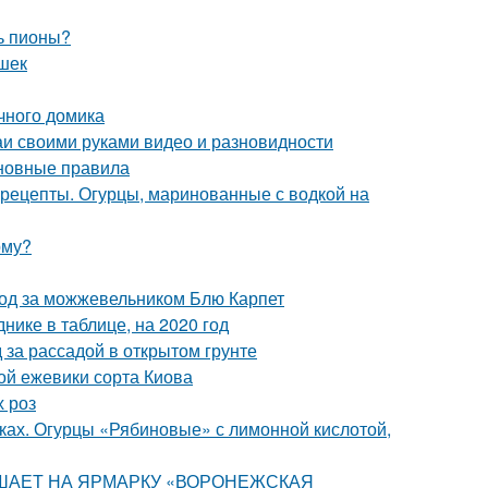
ь пионы?
ешек
ачного домика
и своими руками видео и разновидности
сновные правила
 рецепты. Огурцы, маринованные с водкой на
рму?
ход за можжевельником Блю Карпет
нике в таблице, на 2020 год
 за рассадой в открытом грунте
ой ежевики сорта Киова
х роз
нках. Огурцы «Рябиновые» с лимонной кислотой,
ЛАШАЕТ НА ЯРМАРКУ «ВОРОНЕЖСКАЯ