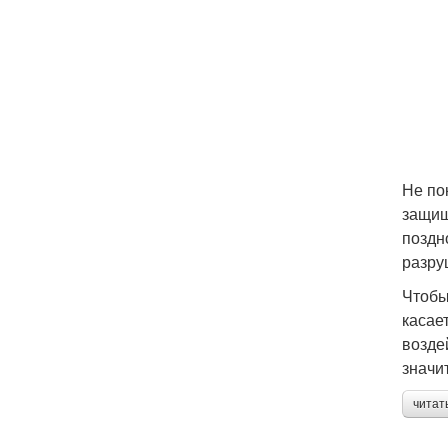
Не по
защищ
поздн
разру
Чтобы
касае
возде
значи
читат