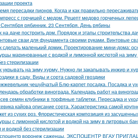
зации проекта
емя пересадки пионов. Когда и как правильно пересаживат
мпресс с горчицей с медом. Рецепт медово горчичных леп
 Сентября рябинник. 23 Сентября. День рябины
к на даче построить дом. Порядок и этапы строительства д
нтовые сваи для фундамента своими руками. Винтовые сва
к сделать маленький домик. Проектирование мини-дома: о
урцы маринованные с водкой и лимонной кислотой на зиму
без стерилизации
к укрывать на зиму хурму. Нужно ли закапывать инжир и ху
оздики в саду. Виды и сорта садовой гвоздики
жжевельник чешуйчатый Блю-карпет посадка. Посадка и у
лендарь обработки винограда. Календарь работ на виноград
сев семян клубники в торфяные таблетки. Пересадка и уход
евика кайова описание сорта. Характеристика самой крупн
кет из сухих роз. Флористическая композиция из засушенны
урцы с лимонной кислотой и водкой на зиму в литровых ба
 и водкой без стерилизации
споцентр воронеж саженцы. ЭКСПОЦЕНТР ВГАУ ПРИГ