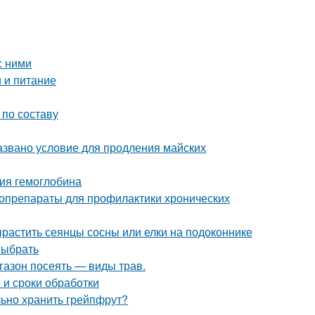
с ними
 и питание
 по составу
азвано условие для продления майских
ния гемоглобина
топрепараты для профилактики хронических
растить сеянцы сосны или елки на подоконнике
выбрать
 газон посеять — виды трав.
 и сроки обработки
льно хранить грейпфрут?