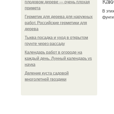
Как
плодовом дереве — очень плохая
примета
В эти
фунги
Герметик для дерева для наружных
работ. Российские герметики для
дерева
Тыква посадка и уход в открытом
грунте через рассаду
Календарь работ в огороде на
каждый день. Лунный календарь vs
наука
Деление куста садовой
многолетней гвоздики