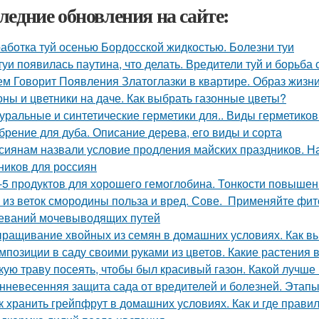
ледние обновления на сайте:
аботка туй осенью Бордосской жидкостью. Болезни туи
туи появилась паутина, что делать. Вредители туй и борьба 
ем Говорит Появления Златоглазки в квартире. Образ жизни
оны и цветники на даче. Как выбрать газонные цветы?
уральные и синтетические герметики для.. Виды герметиков
брение для дуба. Описание дерева, его виды и сорта
сиянам назвали условие продления майских праздников. Н
ников для россиян
-5 продуктов для хорошего гемоглобина. Тонкости повыше
 из веток смородины польза и вред. Сове. Применяйте фи
еваний мочевыводящих путей
ращивание хвойных из семян в домашних условиях. Как вы
мпозиции в саду своими руками из цветов. Какие растения 
кую траву посеять, чтобы был красивый газон. Какой лучше
нневесенняя защита сада от вредителей и болезней. Этапы
к хранить грейпфрут в домашних условиях. Как и где прави