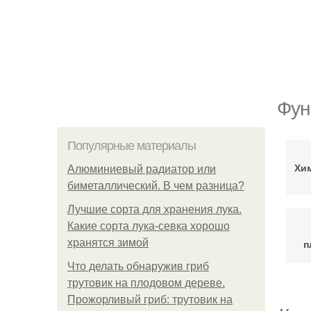
Фун
Популярные материалы
Хи
Алюминиевый радиатор или
биметаллический. В чем разница?
Лучшие сорта для хранения лука.
Какие сорта лука-севка хорошо
хранятся зимой
п
Что делать обнаружив гриб
трутовик на плодовом дереве.
Прожорливый гриб: трутовик на