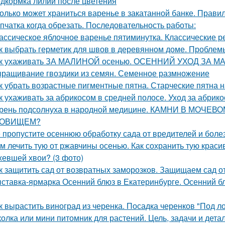
дкормка лилий после цветения
олько может храниться варенье в закатанной банке. Прави
пчатка когда обрезать. Последовательность работы:
ассическое яблочное варенье пятиминутка. Классические 
к выбрать герметик для швов в деревянном доме. Пробле
к ухаживать ЗА МАЛИНОЙ осенью. ОСЕННИЙ УХОД ЗА М
ращивание гвоздики из семян. Семенное размножение
к убрать возрастные пигментные пятна. Старческие пятна н
к ухаживать за абрикосом в средней полосе. Уход за абрик
рень подсолнуха в народной медицине. КАМНИ В МОЧЕ
РОВИЩЕМ?
 пропустите осеннюю обработку сада от вредителей и боле
м лечить тую от ржавчины осенью. Как сохранить тую краси
евшей хвои? (3 фото)
к защитить сад от возвратных заморозков. Защищаем сад 
ставка-ярмарка Осенний блюз в Екатеринбурге. Осенний блю
к вырастить виноград из черенка. Посадка черенков "Под л
олка или мини питомник для растений. Цель, задачи и дет