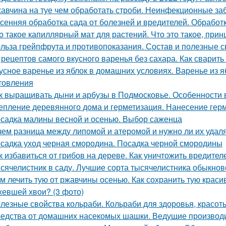
авчина на туе чем обработать строби. Неинфекционные за
сенняя обработка сада от болезней и вредителей. Обрабо
о такое капиллярный мат для растений. Что это такое, прин
льза грейпфрута и противопоказания. Состав и полезные 
 рецептов самого вкусного варенья без сахара. Как сварить
усное варенье из яблок в домашних условиях. Варенье из 
товления
к выращивать дыни и арбузы в Подмосковье. Особенности
епление деревянного дома и герметизация. Нанесение гер
садка малины весной и осенью. Выбор саженца
чем разница между липомой и атеромой и нужно ли их удал
садка уход черная смородина. Посадка черной смородины
к избавиться от грибов на дереве. Как уничтожить вредит
сячелистник в саду. Лучшие сорта тысячелистника обыкнов
м лечить тую от ржавчины осенью. Как сохранить тую краси
евшей хвои? (3 фото)
лезные свойства кольраби. Кольраби для здоровья, красот
едства от домашних насекомых шашки. Ведущие производ