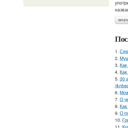
употр
назва
читат
Пос
1.
Сер
2.
Муш
3.
Как
4.
Как
5.
30 
/&nbs
6.
Мож
7.
О ч
8.
Как
9.
О п
10.
Го
11.
Ко