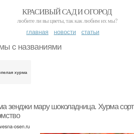
КРАСИВЫЙ САД И ОГОРОД
любите ли вы цветы, так как любим их мы?
главная
новости
статьи
мы с названиями
спелая хурма
ма зенджи мару шоколадница. Хурма сор
омство
 vesna-osen.ru