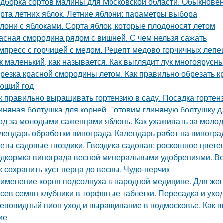
дборка сортов малины для Московской области. Обыкнове
рта летних яблок. Летние яблони: параметры выбора
лони с яблоками. Сорта яблок, которые плодоносят летом
асная смородина рядом с вишней. С чем нельзя сажать
мпресс с горчицей с медом. Рецепт медово горчичных леп
к маленький, как называется. Как выглядит лук многоярусн
резка красной смородины летом. Как правильно обрезать 
ющий год
к правильно выращивать гортензию в саду. Посадка гортен
иняная болтушка для корней. Готовим глиняную болтушку 
од за молодыми саженцами яблонь. Как ухаживать за мол
лендарь обработки винограда. Календарь работ на виноград
еты садовые гвоздики. Гвоздика садовая: роскошное цвете
дкормка винограда весной минеральными удобрениями. Ве
к сохранить куст перца до весны. Чудо-перчик
именение корня подсолнуха в народной медицине. Для жен
сев семян клубники в торфяные таблетки. Пересадка и уход
евовидный пион уход и выращивание в подмосковье. Как 
ие