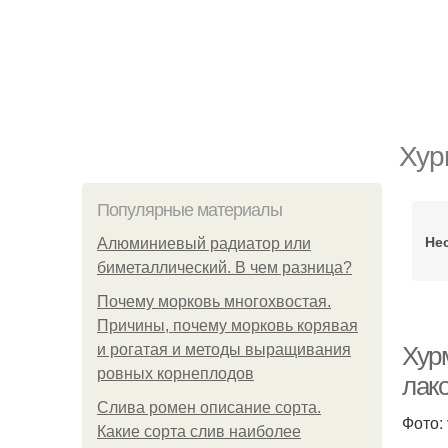
Хур
Популярные материалы
Не
Алюминиевый радиатор или
биметаллический. В чем разница?
Почему морковь многохвостая.
Причины, почему морковь корявая
и рогатая и методы выращивания
Хур
ровных корнеплодов
лак
Слива ромен описание сорта.
Фото:
Какие сорта слив наиболее