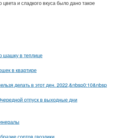
о цвета и сладкого вкуса было дано такое
ю шашку в теплице
ошек в квартире
 нельзя делать в этот ден. 2022,&nbsp0:10&nbsp
 Очередной отпуск в выходные дни
минералы
образие сортов гвоздики