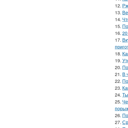
12.
Рж
13.
Ве
14.
Чт
15.
По
16.
20
17.
Вк
приго
18.
Ка
19.
Ут
20.
По
21.
В 
22.
По
23.
Ка
24.
Ты
25.
Че
порыж
26.
По
27.
Ср