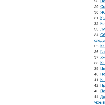
28.
По
29.
Со
30.
Яб
31.
Кр
32.
Ко
33.
Лу
34.
Об
следу
35.
Ка
36.
Гл
37.
Ух
38.
Ка
39.
Цв
40.
По
41.
Ка
42.
Пр
43.
По
44.
Др
укрыт