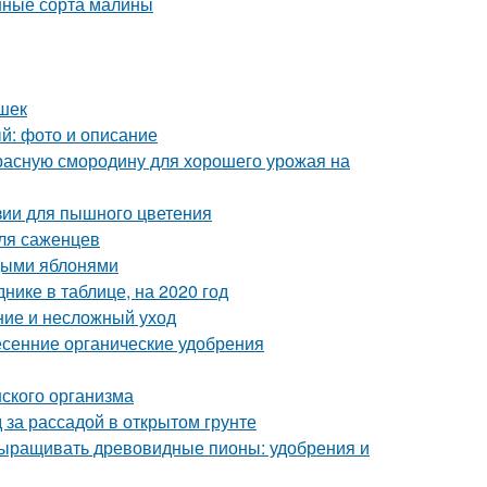
нные сорта малины
ешек
ый: фото и описание
красную смородину для хорошего урожая на
зии для пышного цветения
для саженцев
одыми яблонями
нике в таблице, на 2020 год
ние и несложный уход
сенние органические удобрения
ского организма
 за рассадой в открытом грунте
выращивать древовидные пионы: удобрения и