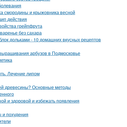
болевания
тка смородины и крыжовника весной
цип действия
свойства грейпфрута
 варенье без сахара
яблок дольками - 10 домашних вкусных рецептов
 выращивания арбузов в Подмосковье
метика
ять. Лечение липом
елей древесины? Основные методы
енного
вой и здоровой и избежать появления
ы и похудения
ители