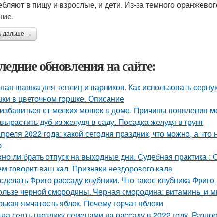
ебляют в пищу и взрослые, и дети. Из-за темного оранжевог
ние.
ь дальше →
ледние обновления на сайте:
ная шашка для теплиц и парников. Как использовать серну
ки в цветочном горшке. Описание
 избавиться от мелких мошек в доме. Причины появления м
 вырастить дуб из желудя в саду. Посадка желудя в грунт
апреля 2022 года: какой сегодня праздник, что можно, а что
p
но ли брать отпуск на выходные дни. Судебная практика :
ем говорит ваш кал. Признаки нездорового кала
 сделать Фриго рассаду клубники. Что такое клубника Фриго
ользе черной смородины. Черная смородина: витамины и 
рькая ямчатость яблок. Почему горчат яблоки
гда сеять гвоздику семенами на рассаду в 2022 году. Разно