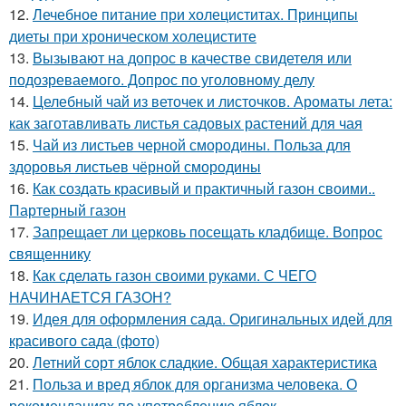
12.
Лечебное питание при холециститах. Принципы
диеты при хроническом холецистите
13.
Вызывают на допрос в качестве свидетеля или
подозреваемого. Допрос по уголовному делу
14.
Целебный чай из веточек и листочков. Ароматы лета:
как заготавливать листья садовых растений для чая
15.
Чай из листьев черной смородины. Польза для
здоровья листьев чёрной смородины
16.
Как создать красивый и практичный газон своими..
Партерный газон
17.
Запрещает ли церковь посещать кладбище. Вопрос
священнику
18.
Как сделать газон своими руками. С ЧЕГО
НАЧИНАЕТСЯ ГАЗОН?
19.
Идея для оформления сада. Оригинальных идей для
красивого сада (фото)
20.
Летний сорт яблок сладкие. Общая характеристика
21.
Польза и вред яблок для организма человека. О
рекомендациях по употреблению яблок