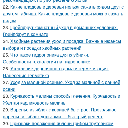
22.
Какие плодовые деревья нельзя сажать рядом друг с
другом таблица. Какие плодовые деревья можно сажать
рядом
23.
Грейпфрут комнатный уход в домашних условиях.
Грейпфрут в комнате
24.
Хвойные растения уход и посадка. Важные нюансы
выбора и посадки хвойных растений
25.
Что такое гидропоника для клубники.
Особенности технологии на гидропонике
26.
Утепление деревянного дома и герметизация.
Нанесение герметика
27.
Уход за малиной осенью. Уход за малиной с ранней
осени
28.
Курчавость малины способы лечения. Курчавость и
Желтая карликовость малины
29.
Варенье из яблок с корицей быстрое. Прозрачное
варенье из яблок дольками — быстрый рецепт
30.
Признаки поражения яблони грибом трутовиком