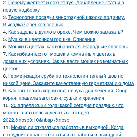
2.
Почему желтеет и сохнет туя. Добавление статьи в
новую подборку
3.
Технология посадки виноградной школки под зиму.
Высадка черенков осенью
4.
Как заделать дупло в орехе. Чем можно замазать?
5.
Мушки в цветочном горшке. Описание
6.
Мошки в цветах, как избавиться. Народные способы
7.
Как избавиться от мошек в комнатных цветах в
домашних условиях. Как вывести мошек из комнатных
цветов
8.
Герметизация сруба по технологии теплый шов по
низкой цене. Закажите качественную герметизацию дома
9.
Как заготовить корни подсолнуха для лечения. Сбор
корня: правила заготовки, сушки и хранения
10.
30 апреля 2022 года: какой сегодня праздник, что
можно, а что нельзя делать в этот ден.
2022,&nbsp0:10&nbsp /&nbsp
11.
Можно ли отказаться работать в выходной. Когда
сотрудник вправе отказаться от работы в выходной