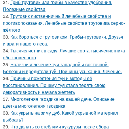
31.
Гриб трутовик или грибы в качестве удобрения.
Полезные свойства
32.
Трутовик лиственничный лечебные свойства и
противопоказания. Лечебные свойства трутовика серно-
жёлтого
33.
Как бороться с трутовиком. Грибы-трутовики. Друзья
и враги нашего леса.
34.
Тысячелистник в саду. Лучшие сорта тысячелистника
обыкновенного
35.
Болезни и лечение туи западной и восточной.
Болезни и вредители туй. Причины усыхания. Лечение.
36.
Причины пожелтения туи и методы её
восстановления. Почему туя стала терять свою
декоративность и начала желтеть
37.
Многолетняя гвоздика на вашей даче. Описание
цветка многолетняя гвоздика
38.
Как укрыть на зиму дуб. Какой укрывной материал
выбрать?
39.
Что делать со стеблями кукурузы после сбора