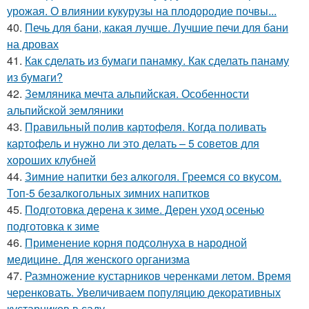
урожая. О влиянии кукурузы на плодородие почвы...
40.
Печь для бани, какая лучше. Лучшие печи для бани
на дровах
41.
Как сделать из бумаги панамку. Как сделать панаму
из бумаги?
42.
Земляника мечта альпийская. Особенности
альпийской земляники
43.
Правильный полив картофеля. Когда поливать
картофель и нужно ли это делать – 5 советов для
хороших клубней
44.
Зимние напитки без алкоголя. Греемся со вкусом.
Топ-5 безалкогольных зимних напитков
45.
Подготовка дерена к зиме. Дерен уход осенью
подготовка к зиме
46.
Применение корня подсолнуха в народной
медицине. Для женского организма
47.
Размножение кустарников черенками летом. Время
черенковать. Увеличиваем популяцию декоративных
кустарников в саду