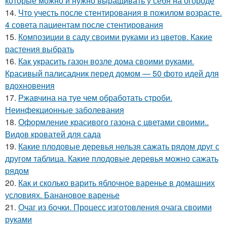
которые можно и нужно выращивать у себя на огороде
14.
Что учесть после стентирования в пожилом возрасте.
4 совета пациентам после стентирования
15.
Композиции в саду своими руками из цветов. Какие
растения выбрать
16.
Как украсить газон возле дома своими руками.
Красивый палисадник перед домом — 50 фото идей для
вдохновения
17.
Ржавчина на туе чем обработать строби.
Неинфекционные заболевания
18.
Оформление красивого газона с цветами своими..
Видов кроватей для сада
19.
Какие плодовые деревья нельзя сажать рядом друг с
другом таблица. Какие плодовые деревья можно сажать
рядом
20.
Как и сколько варить яблочное варенье в домашних
условиях. Банановое варенье
21.
Очаг из бочки. Процесс изготовления очага своими
руками