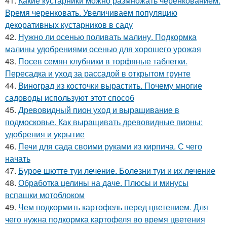
41.
Какие кустарники можно размножать черенкованием.
Время черенковать. Увеличиваем популяцию
декоративных кустарников в саду
42.
Нужно ли осенью поливать малину. Подкормка
малины удобрениями осенью для хорошего урожая
43.
Посев семян клубники в торфяные таблетки.
Пересадка и уход за рассадой в открытом грунте
44.
Виноград из косточки вырастить. Почему многие
садоводы используют этот способ
45.
Древовидный пион уход и выращивание в
подмосковье. Как выращивать древовидные пионы:
удобрения и укрытие
46.
Печи для сада своими руками из кирпича. С чего
начать
47.
Бурое шютте туи лечение. Болезни туи и их лечение
48.
Обработка целины на даче. Плюсы и минусы
вспашки мотоблоком
49.
Чем подкормить картофель перед цветением. Для
чего нужна подкормка картофеля во время цветения