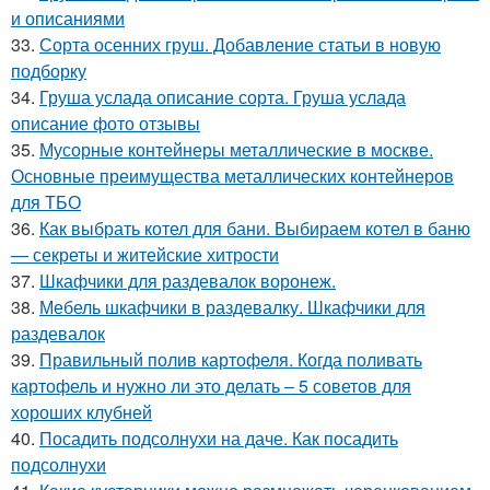
и описаниями
33.
Сорта осенних груш. Добавление статьи в новую
подборку
34.
Груша услада описание сорта. Груша услада
описание фото отзывы
35.
Мусорные контейнеры металлические в москве.
Основные преимущества металлических контейнеров
для ТБО
36.
Как выбрать котел для бани. Выбираем котел в баню
— секреты и житейские хитрости
37.
Шкафчики для раздевалок воронеж.
38.
Мебель шкафчики в раздевалку. Шкафчики для
раздевалок
39.
Правильный полив картофеля. Когда поливать
картофель и нужно ли это делать – 5 советов для
хороших клубней
40.
Посадить подсолнухи на даче. Как посадить
подсолнухи