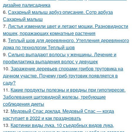
дизайне палисадника
6.
Сахарный малыш арбуз описание. Сотр арбуза
Сахарный малыш
7.
Листья изменили цвет и летают мошки. Разновидности
мошек, поражающих комнатные растения
8.
Теплый шов для деревянного. Утепления деревянного
дома по технологии Теплый шов
9.
Сильно выпадают волосы у женщины. Лечение и
профилактика выпадения волос у девушек
10.
Заражение деревьев спорами грибов трутовика на
дачном участке. Почему гриб-трутовик появляется в
саду?
11.
Какие продукты полезны и вредны при гипотиреозе.
Заболевания щитовидной железы, требующие
соблюдения диеты
12.
Медовый Спас доклад. Медовый Спас — когда
наступает в 2022 и как праздновать
13.
Картинки виды лука. 10 съедобных видов лука,