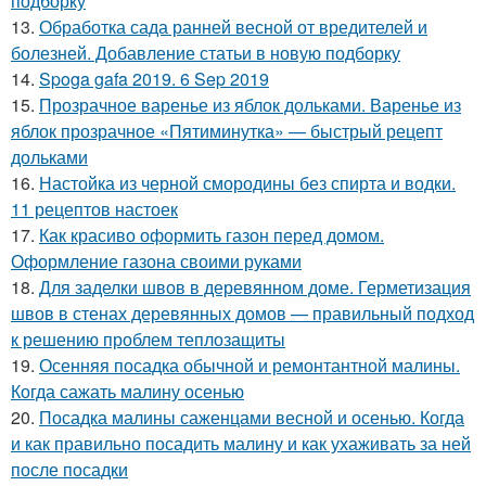
подборку
13.
Обработка сада ранней весной от вредителей и
болезней. Добавление статьи в новую подборку
14.
Spoga gafa 2019. 6 Sep 2019
15.
Прозрачное варенье из яблок дольками. Варенье из
яблок прозрачное «Пятиминутка» — быстрый рецепт
дольками
16.
Настойка из черной смородины без спирта и водки.
11 рецептов настоек
17.
Как красиво оформить газон перед домом.
Оформление газона своими руками
18.
Для заделки швов в деревянном доме. Герметизация
швов в стенах деревянных домов — правильный подход
к решению проблем теплозащиты
19.
Осенняя посадка обычной и ремонтантной малины.
Когда сажать малину осенью
20.
Посадка малины саженцами весной и осенью. Когда
и как правильно посадить малину и как ухаживать за ней
после посадки