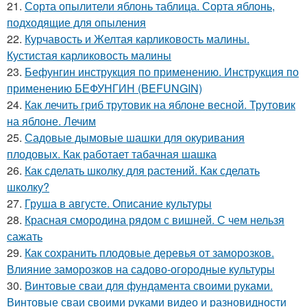
21.
Сорта опылители яблонь таблица. Сорта яблонь,
подходящие для опыления
22.
Курчавость и Желтая карликовость малины.
Кустистая карликовость малины
23.
Бефунгин инструкция по применению. Инструкция по
применению БЕФУНГИН (BEFUNGIN)
24.
Как лечить гриб трутовик на яблоне весной. Трутовик
на яблоне. Лечим
25.
Садовые дымовые шашки для окуривания
плодовых. Как работает табачная шашка
26.
Как сделать школку для растений. Как сделать
школку?
27.
Груша в августе. Описание культуры
28.
Красная смородина рядом с вишней. С чем нельзя
сажать
29.
Как сохранить плодовые деревья от заморозков.
Влияние заморозков на садово-огородные культуры
30.
Винтовые сваи для фундамента своими руками.
Винтовые сваи своими руками видео и разновидности