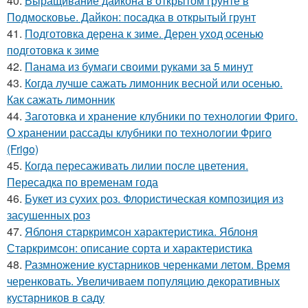
40.
Выращивание дайкона в открытом грунте в
Подмосковье. Дайкон: посадка в открытый грунт
41.
Подготовка дерена к зиме. Дерен уход осенью
подготовка к зиме
42.
Панама из бумаги своими руками за 5 минут
43.
Когда лучше сажать лимонник весной или осенью.
Как сажать лимонник
44.
Заготовка и хранение клубники по технологии Фриго.
О хранении рассады клубники по технологии Фриго
(Frigo)
45.
Когда пересаживать лилии после цветения.
Пересадка по временам года
46.
Букет из сухих роз. Флористическая композиция из
засушенных роз
47.
Яблоня старкримсон характеристика. Яблоня
Старкримсон: описание сорта и характеристика
48.
Размножение кустарников черенками летом. Время
черенковать. Увеличиваем популяцию декоративных
кустарников в саду