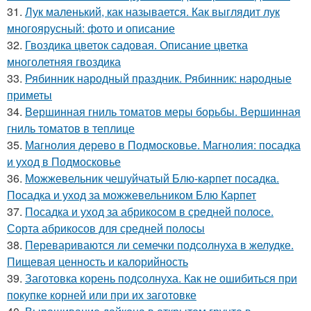
31.
Лук маленький, как называется. Как выглядит лук
многоярусный: фото и описание
32.
Гвоздика цветок садовая. Описание цветка
многолетняя гвоздика
33.
Рябинник народный праздник. Рябинник: народные
приметы
34.
Вершинная гниль томатов меры борьбы. Вершинная
гниль томатов в теплице
35.
Магнолия дерево в Подмосковье. Магнолия: посадка
и уход в Подмосковье
36.
Можжевельник чешуйчатый Блю-карпет посадка.
Посадка и уход за можжевельником Блю Карпет
37.
Посадка и уход за абрикосом в средней полосе.
Сорта абрикосов для средней полосы
38.
Перевариваются ли семечки подсолнуха в желудке.
Пищевая ценность и калорийность
39.
Заготовка корень подсолнуха. Как не ошибиться при
покупке корней или при их заготовке