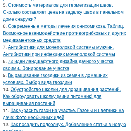
5.
Стоимость материалов для герметизации швов.
Сколько составляет цена на заделку швов в панельном
доме снаружи?
6.
Современные методы лечения онихомикоза. Таблиц.
Возможное взаимодействие противогрибковых и других
медикаментозных средств
7.
Антибиотики для мочеполовой системы мужчин.
Антибиотики при инфекциях мочеполовой системы
8.
72 идеи ландшафтного дизайна дачного участка
своими.. Зонирование участка
9.
Выращивание гвоздики из семян в домашних
условиях. Выбор вида гвоздики
10.
Обустройство школки для доращивания растений.
Как оборудовать школку (мини питомник) для
выращивания растений
11.
Как украсить газон на участке. Газоны и цветники на
даче: фото необычных идей
12.
Как посадить подсолнух. Добавление статьи в новую