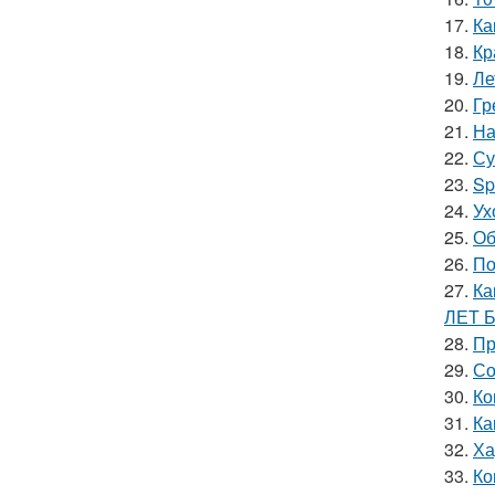
17.
Ка
18.
Кр
19.
Ле
20.
Гр
21.
На
22.
Су
23.
Sp
24.
Ух
25.
Об
26.
По
27.
Ка
ЛЕТ 
28.
Пр
29.
Со
30.
Ко
31.
Ка
32.
Ха
33.
Ко