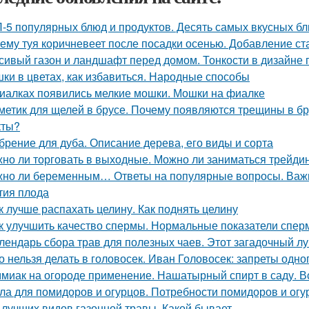
-5 популярных блюд и продуктов. Десять самых вкусных б
ему туя коричневеет после посадки осенью. Добавление ст
сивый газон и ландшафт перед домом. Тонкости в дизайне
ки в цветах, как избавиться. Народные способы
иалках появились мелкие мошки. Мошки на фиалке
метик для щелей в брусе. Почему появляются трещины в бр
кты?
брение для дуба. Описание дерева, его виды и сорта
но ли торговать в выходные. Можно ли заниматься трейди
но ли беременным… Ответы на популярные вопросы. Важн
тия плода
к лучше распахать целину. Как поднять целину
к улучшить качество спермы. Нормальные показатели спе
лендарь сбора трав для полезных чаев. Этот загадочный л
о нельзя делать в головосек. Иван Головосек: запреты одно
миак на огороде применение. Нашатырный спирт в саду. В
ла для помидоров и огурцов. Потребности помидоров и огу
 лучших видов газонной травы. Какой бывает