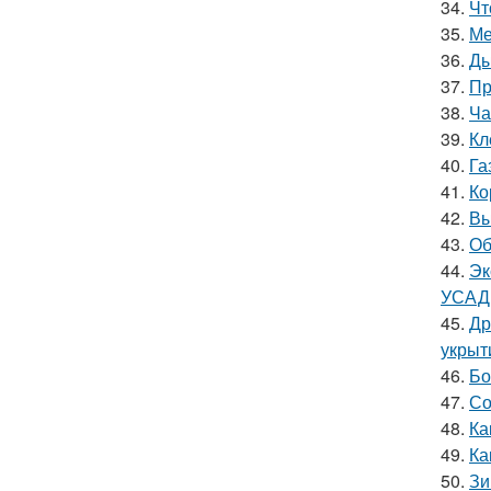
34.
Чт
35.
Ме
36.
Ды
37.
Пр
38.
Ча
39.
Кл
40.
Га
41.
Ко
42.
Вы
43.
Об
44.
Эк
УСАД
45.
Др
укрыт
46.
Бо
47.
Со
48.
Ка
49.
Ка
50.
Зи