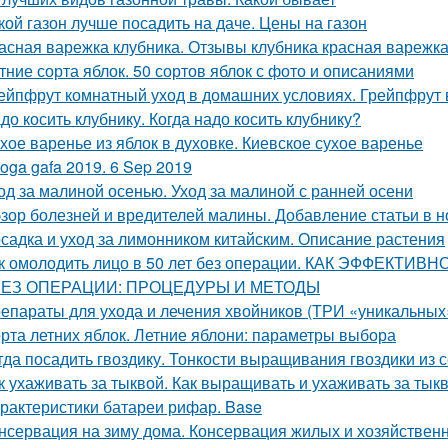
кой газон лучше посадить на даче. Цены на газон
асная варежка клубника. Отзывы клубника красная варежк
тние сорта яблок. 50 сортов яблок с фото и описаниями
ейпфрут комнатный уход в домашних условиях. Грейпфрут 
до косить клубнику. Когда надо косить клубнику?
хое варенье из яблок в духовке. Киевское сухое варенье
oga gafa 2019. 6 Sep 2019
од за малиной осенью. Уход за малиной с ранней осени
зор болезней и вредителей малины. Добавление статьи в 
садка и уход за лимонником китайским. Описание растения
к омолодить лицо в 50 лет без операции. КАК ЭФФЕКТИ
БЕЗ ОПЕРАЦИИ: ПРОЦЕДУРЫ И МЕТОДЫ
епараты для ухода и лечения хвойников (ТРИ «уникальных
рта летних яблок. Летние яблони: параметры выбора
гда посадить гвоздику. Тонкости выращивания гвоздики из 
к ухаживать за тыквой. Как выращивать и ухаживать за тык
рактеристики батареи рифар. Base
нсервация на зиму дома. Консервация жилых и хозяйствен