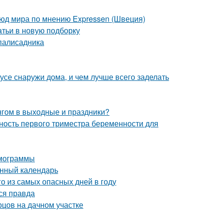
люд мира по мнению Expressen (Швеция)
атьи в новую подборку
 палисадника
усе снаружи дома, и чем лучше всего заделать
нгом в выходные и праздники?
ость первого триместра беременности для
рмограммы
унный календарь
го из самых опасных дней в году
ся правда
рцов на дачном участке