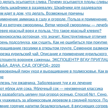
о делать осыпается слива. Почему осыпаются плоды сливы 
бель шкафчики в раздевалку. Шкафчики для раздевалок
м идет в дом, что делать. Возможные причины
именение аммиака в саду и огороде. Польза и применение
й из веточек смородины. Ветки черной смородины — лечебны
евер красный вред и польза. Что такое красный клевер?
зонокосилка роторная, что значит. Конструктивные отличия
рень подсолнуха, как сушить. Как не ошибиться при покупке
ращивание гвоздики в открытом грунте. Семенное размно
резка курильский чай. Описание и применение курильского
споцентр воронеж саженцы. ЭКСПОЦЕНТР ВГАУ ПРИГ
ЬБА. ДАЧА. САД. ОГОРОД» 2020
евовидный пион уход и выращивание в подмосковье. Как 
ие
лезнь туи ржавчина. Заболевания туи и их лечение
рт яблок для сока. Яблочный сок — неизменная классика
к разработать целину под огород осенью. Способ №1. Сено.
к ухаживать за абрикосовым деревом в средней полосе. По
мние горячие напитки безалкогольные. 8 вкуснющих согре