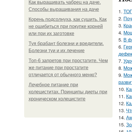
Как выращивать чабрец на даче.
Способы выращивания на даче
1.
ТОП
2.
Поч
Корень подсолнуха, как сушить. Как
3.
Кра
не ошибиться при покупке корней
4.
Мош
или при их заготовке
5.
В ф
Туя брабант болезни и вредители.
6.
Гер
Болезни туи и их лечение
дефе
7.
Удо
Топ-6 запретов при простатите. Чем
8.
Мож
же питание при простатите
9.
Мож
отличается от обычного меню?
разви
Лечебное питание при
10.
Ка
холециститах. Принципы диеты при
11.
Ка
хроническом холецистите
12.
Ка
13.
Чт
14.
Ам
15.
Зо
16.
10