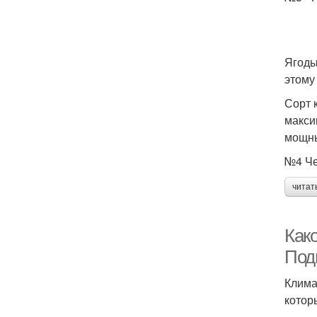
Ягоды
этому
Сорт 
макси
мощны
№4 Че
читат
Как
Под
Клима
котор