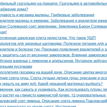
бильный газгольдер на прицепе. Газгольдер в автомобильн
набжение дома?
рчавость и мозаика малины. Грибковые заболевания
едители малины и ежевики. Заболевания и вредители ежев
рон Солемахер сорт земляники. Земляника Барон Солемахе
ная!
епленная шведская плита недостатки. Что такое УШП
продуктов для здоровья щитовидки. Полезное питание для
едители и болезни туи. Признаки появления вредителей и з
к защитить сад от весенних заморозков. Влияние заморозк
бузное варенье с лимоном и апельсином. Янтарное арбузно
ачными кусочками
оголетняя гвоздика на вашей даче. Описание цветка много
тние сорта груш. Сорта лучших летних груш: описание и о
к укрыть на зиму дуб. Какой укрывной материал выбрать?
монник, как сажать и ухаживать. Как использовать плоды л
о растет на глинисто каменистой почве. 12 очаровательных
вловский сорт лимона. Описание сорта лимона Павловски
рта винограда на урале сорта. Инструкция