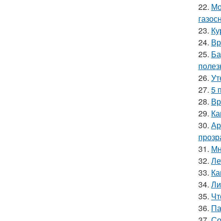
22.
Мо
газос
23.
Ку
24.
Вр
25.
Ба
полез
26.
Ут
27.
5 
28.
Вр
29.
Ка
30.
Ар
прозр
31.
Мн
32.
Ле
33.
Ка
34.
Ли
35.
Чт
36.
Па
37.
Со