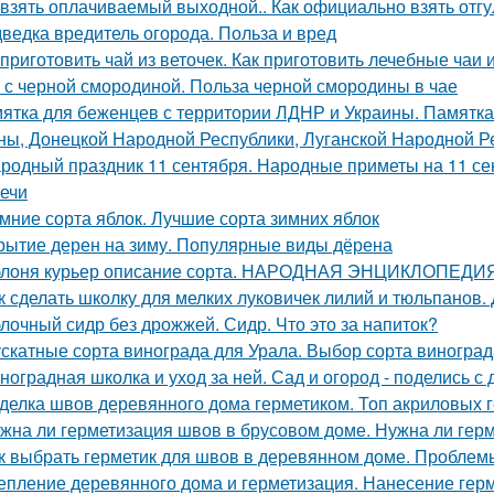
 взять оплачиваемый выходной.. Как официально взять отгу
ведка вредитель огорода. Польза и вред
 приготовить чай из веточек. Как приготовить лечебные чаи
 с черной смородиной. Польза черной смородины в чае
ятка для беженцев с территории ЛДНР и Украины. Памятка
ны, Донецкой Народной Республики, Луганской Народной Р
родный праздник 11 сентября. Народные приметы на 11 сен
ечи
мние сорта яблок. Лучшие сорта зимних яблок
рытие дерен на зиму. Популярные виды дёрена
лоня курьер описание сорта. НАРОДНАЯ ЭНЦИКЛОПЕД
к сделать школку для мелких луковичек лилий и тюльпанов.
лочный сидр без дрожжей. Сидр. Что это за напиток?
скатные сорта винограда для Урала. Выбор сорта виногра
ноградная школка и уход за ней. Сад и огород - поделись с 
делка швов деревянного дома герметиком. Топ акриловых г
жна ли герметизация швов в брусовом доме. Нужна ли герм
к выбрать герметик для швов в деревянном доме. Пробле
епление деревянного дома и герметизация. Нанесение гер