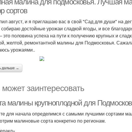
пная малина для подмосковья. Лучшая м
ор сортов
пил август, и я приглашаю вас в свой "Сад для души" на д
я собираю достойные урожаи сладкой ягоды, и все благода
— это половина успеха на пути к получению крупных и слад
ой, желтой, ремонтантной малины для Подмосковья. Сажала 
аюсь урожаями..
ь дальше →
 может заинтересовать
та малины крупноплодной для Подмосков
те для начала определимся с самыми лучшими сортами мал
отрим малиновые сорта конкретно по регионам.
еракл»