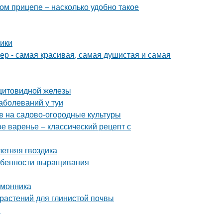
ом прицепе – насколько удобно такое
ики
р - самая красивая, самая душистая и самая
 щитовидной железы
аболеваний у туи
ов на садово-огородные культуры
е варенье – классический рецепт с
летняя гвоздика
собенности выращивания
имонника
 растений для глинистой почвы
й