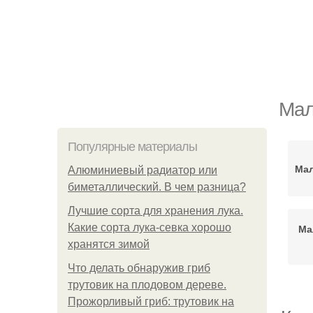
Мал
Популярные материалы
Мал
Алюминиевый радиатор или
биметаллический. В чем разница?
Лучшие сорта для хранения лука.
Какие сорта лука-севка хорошо
Ма
хранятся зимой
Что делать обнаружив гриб
трутовик на плодовом дереве.
Прожорливый гриб: трутовик на