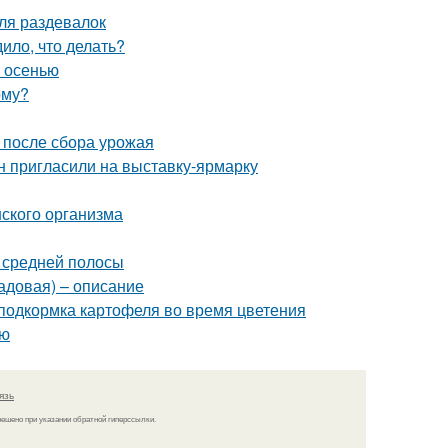
ля раздевалок
ило, что делать?
м осенью
рму?
ы после сбора урожая
н пригласили на выставку-ярмарку
ского организма
я средней полосы
садовая) – описание
 подкормка картофеля во время цветения
ью
язь
решено при указании обратной гиперссылки.