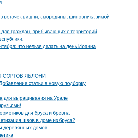
л
 из веточек вишни, смородины, шиповника зимой
 для граждан, прибывающих с территорий
еспублики.
тября: что нельзя делать на день Иоанна
ИЯ СОРТОВ ЯБЛОНИ
 Добавление статьи в новую подборку
да для выращивания на Урале
друзьями!
ерметиков для бруса и бревна
етизация швов в доме из бруса?
мы деревянных домов
метика