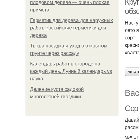
Кру
плодовом дереве — очень плохая
обз
примета
Герметик для дерева для наружных
Насту
работ. Российские герметики для
лето 
дерева
сорт 
красн
Тыква посадка и уход в открытом
хваст
грунте через рассаду
Календарь работ в огороде на
каждый день. Лунный календарь vs
читат
наука
Вас
Деление куста садовой
многолетней гвоздики
Сор
Давай
рассм
№5 «Г