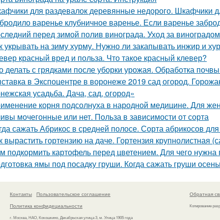
афчики для раздевалок деревянные недорого. Шкафчики д
бродило варенье клубничное варенье. Если варенье заброд
следний перед зимой полив винограда. Уход за виноградо
к укрывать на зиму хурму. Нужно ли закапывать инжир и ху
евер красный вред и польза. Что такое красный клевер?
о делать с грядками после уборки урожая. Обработка почв
ставка в Экспоцентре в воронеже 2019 сад огород. Горожа
нежская усадьба. Дача, сад, огород»
именение корня подсолнуха в народной медицине. Для жен
ивы мочегонные или нет. Польза в зависимости от сорта
гда сажать Абрикос в средней полосе. Сорта абрикосов дл
к вырастить гортензию на даче. Гортензия крупнолистная (
м подкормить картофель перед цветением. Для чего нужна
дготовка ямы под посадку груши. Когда сажать груши осен
Контакты
Пользовательское соглашение
Обратная св
Политика конфидециальности
Копирование раз
г. Москва, НАО, Кокошкино, Декабрьская улица 3, м. Улица 1905 года