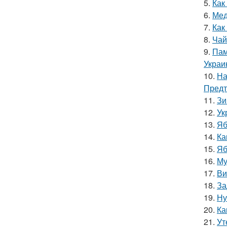
5.
Как
6.
Мед
7.
Как
8.
Чай
9.
Пам
Украи
10.
На
Предт
11.
Зи
12.
Ук
13.
Яб
14.
Ка
15.
Яб
16.
Му
17.
Ви
18.
За
19.
Ну
20.
Ка
21.
Ут