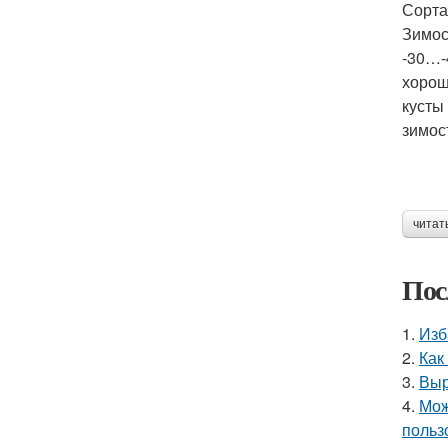
Сорта
Зимос
-30…-
хорош
кусты
зимос
читат
Пос
1.
Изб
2.
Как
3.
Выр
4.
Мож
польз