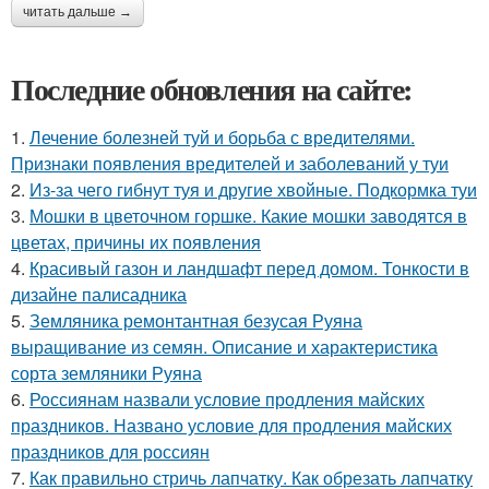
читать дальше →
Последние обновления на сайте:
1.
Лечение болезней туй и борьба с вредителями.
Признаки появления вредителей и заболеваний у туи
2.
Из-за чего гибнут туя и другие хвойные. Подкормка туи
3.
Мошки в цветочном горшке. Какие мошки заводятся в
цветах, причины их появления
4.
Красивый газон и ландшафт перед домом. Тонкости в
дизайне палисадника
5.
Земляника ремонтантная безусая Руяна
выращивание из семян. Описание и характеристика
сорта земляники Руяна
6.
Россиянам назвали условие продления майских
праздников. Названо условие для продления майских
праздников для россиян
7.
Как правильно стричь лапчатку. Как обрезать лапчатку