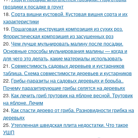
гвоздики к посадке в грунт
18.
Сорта вишни кустовой. Кустовая вишня сорта и их
характеристики
19.
Пошаговая инструкция композиция из сухих роз.
Флористическая композиция из засушенных роз
20.
Чем лучше мульчировать малину после посадки.
Основные способы мульчирования малины — когда и
для чего это делать, какие материалы использовать
21.
Совместимость садовых деревьев и кустарников
таблица. Схема совместимости деревьев и кустарников
22.
Грибы-паразиты на садовых деревьях и борьба..
Почему паразитирующие грибы селятся на деревьях
23.
Как лечить гриб трутовик на яблоне весной. Трутовик
на яблоне. Лечим
24.
Как спасти дерево от гриба. Разновидности грибка на
деревьях
25.
Утепленная шведская плита недостатки. Что такое
УШП