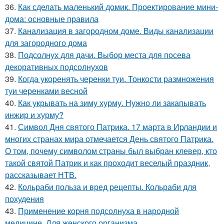
36.
Как сделать маленький домик. Проектирование мини-
дома: основные правила
37.
Канализация в загородном доме. Виды канализации
для загородного дома
38.
Подсолнух для дачи. Выбор места для посева
декоративных подсолнухов
39.
Когда укоренять черенки туи. Тонкости размножения
туи черенками весной
40.
Как укрывать на зиму хурму. Нужно ли закапывать
инжир и хурму?
41.
Символ Дня святого Патрика. 17 марта в Ирландии и
многих странах мира отмечается День святого Патрика.
О том, почему символом страны был выбран клевер, кто
такой святой Патрик и как проходит веселый праздник,
рассказывает НТВ.
42.
Кольраби польза и вред рецепты. Кольраби для
похудения
43.
Применение корня подсолнуха в народной
медицине. Для женского организма