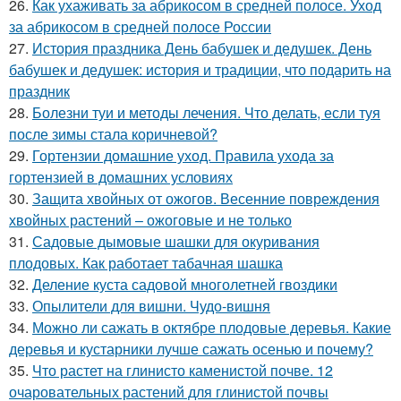
26.
Как ухаживать за абрикосом в средней полосе. Уход
за абрикосом в средней полосе России
27.
История праздника День бабушек и дедушек. День
бабушек и дедушек: история и традиции, что подарить на
праздник
28.
Болезни туи и методы лечения. Что делать, если туя
после зимы стала коричневой?
29.
Гортензии домашние уход. Правила ухода за
гортензией в домашних условиях
30.
Защита хвойных от ожогов. Весенние повреждения
хвойных растений – ожоговые и не только
31.
Садовые дымовые шашки для окуривания
плодовых. Как работает табачная шашка
32.
Деление куста садовой многолетней гвоздики
33.
Опылители для вишни. Чудо-вишня
34.
Можно ли сажать в октябре плодовые деревья. Какие
деревья и кустарники лучше сажать осенью и почему?
35.
Что растет на глинисто каменистой почве. 12
очаровательных растений для глинистой почвы