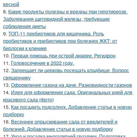
весной
8.
Какие продукты полезны и вредны при гипотиреозе.
Заболевания щитовидной железы, требующие
соблюдения диеты
9.
ТОП-11 пребиотиков для кишечника. Роль
пробиотиков и пребиотиков при болезнях ЖКТ: от
биологии к клинике
10.
Первая помощь при острой диарее. Регидрон
11.
Головосечение в 2022 году.
12.
Запрещает ли церковь посещать кладбище. Вопрос
священнику
13.
Оформление газона на даче. Разновидности газонов
14.
Идея для оформления сада. Оригинальных идей для
красивого сада (фото)
15.
Как посадить подсолнух. Добавление статьи в новую
подборку
16.
Весеннее опрыскивание сада от вредителей и
болезней. Добавление статьи в новую подборку
17.
Уход и посадка многолетней гвоздики. Подготовка