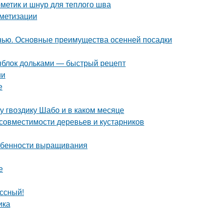
рметик и шнур для теплого шва
метизации
нью. Основные преимущества осенней посадки
 яблок дольками — быстрый рецепт
ии
е
ду гвоздику Шабо и в каком месяце
совместимости деревьев и кустарников
собенности выращивания
е
ссный!
ика