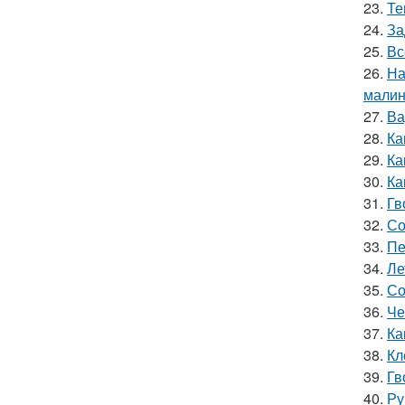
23.
Те
24.
За
25.
Вс
26.
На
мали
27.
Ва
28.
Ка
29.
Ка
30.
Ка
31.
Гв
32.
Со
33.
Пе
34.
Ле
35.
Со
36.
Че
37.
Ка
38.
Кл
39.
Гв
40.
Ру