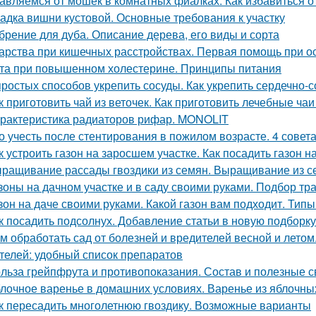
авляемся от мошек в комнатных фиалках. Как избавиться о
адка вишни кустовой. Основные требования к участку
брение для дуба. Описание дерева, его виды и сорта
арства при кишечных расстройствах. Первая помощь при о
та при повышенном холестерине. Принципы питания
простых способов укрепить сосуды. Как укрепить сердечно-
к приготовить чай из веточек. Как приготовить лечебные ч
рактеристика радиаторов рифар. MONOLIT
о учесть после стентирования в пожилом возрасте. 4 совет
к устроить газон на заросшем участке. Как посадить газон 
ращивание рассады гвоздики из семян. Выращивание из с
зоны на дачном участке и в саду своими руками. Подбор тр
зон на даче своими руками. Какой газон вам подходит. Типы
к посадить подсолнух. Добавление статьи в новую подборку
м обработать сад от болезней и вредителей весной и летом.
телей: удобный список препаратов
льза грейпфрута и противопоказания. Состав и полезные 
лочное варенье в домашних условиях. Варенье из яблочны
к пересадить многолетнюю гвоздику. Возможные варианты