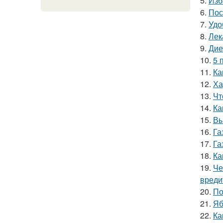
5.
Изб
6.
Пос
7.
Удо
8.
Лек
9.
Дие
10.
5 
11.
Ка
12.
Ха
13.
Чт
14.
Ка
15.
Вы
16.
Га
17.
Га
18.
Ка
19.
Че
вреди
20.
По
21.
Яб
22.
Ка