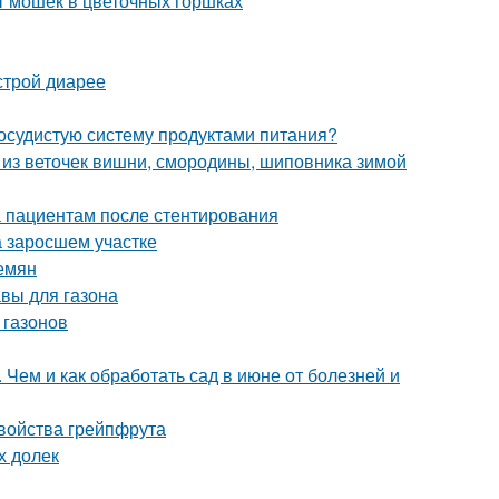
т мошек в цветочных горшках
строй диарее
сосудистую систему продуктами питания?
аи из веточек вишни, смородины, шиповника зимой
а пациентам после стентирования
на заросшем участке
емян
авы для газона
 газонов
 Чем и как обработать сад в июне от болезней и
свойства грейпфрута
х долек