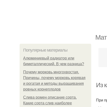
Мат
Популярные материалы
Алюминиевый радиатор или
биметаллический. В чем разница?
Почему морковь многохвостая.
Причины, почему морковь корявая
и рогатая и методы выращивания
Из 
ровных корнеплодов
Слива ромен описание сорта.
При п
Какие сорта слив наиболее