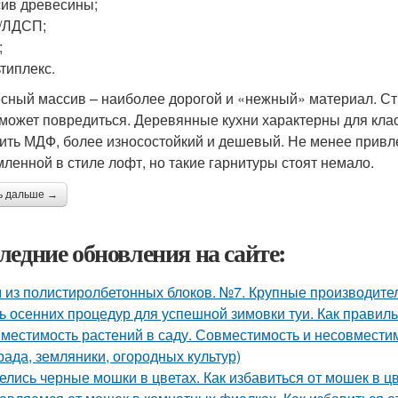
сив древесины;
/ЛДСП;
;
ьтиплекс.
сный массив – наиболее дорогой и «нежный» материал. Ст
 может повредиться. Деревянные кухни характерны для класс
ить МДФ, более износостойкий и дешевый. Не менее привле
ленной в стиле лофт, но такие гарнитуры стоят немало.
ь дальше →
ледние обновления на сайте:
 из полистиролбетонных блоков. №7. Крупные производите
ь осенних процедур для успешной зимовки туи. Как правиль
местимость растений в саду. Совместимость и несовместимо
рада, земляники, огородных культур)
елись черные мошки в цветах. Как избавиться от мошек в 