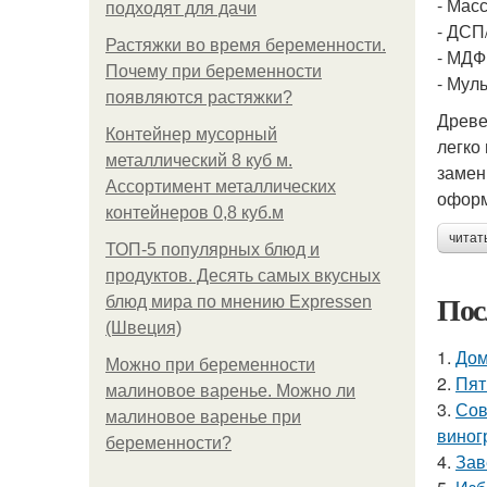
- Мас
подходят для дачи
- ДСП
Растяжки во время беременности.
- МДФ
Почему при беременности
- Мул
появляются растяжки?
Древе
Контейнер мусорный
легко
металлический 8 куб м.
замен
Ассортимент металлических
оформ
контейнеров 0,8 куб.м
читат
ТОП-5 популярных блюд и
продуктов. Десять самых вкусных
Пос
блюд мира по мнению Expressen
(Швеция)
1.
Дом
Можно при беременности
2.
Пят
малиновое варенье. Можно ли
3.
Сов
малиновое варенье при
виног
беременности?
4.
Зав