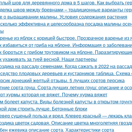
плый шов для деревянного дома в 5 шагов. Как выбрать ге
делка швов между бревнами – традиционные варианты гер
е о выращивании малины. Условия содержания растения
сколько эффективна и целесообразна посадка малины осе
ны
ренье из яблок с корицей быстрое. Прозрачное варенье из
к избавиться от гриба на яблоне. Информация о заболеван
к бороться с грибом трутовиком на яблоне. Паразитирующи
к ухаживать за туей весной. Наши партнеры
оздика на рассаду семенами. Когда сажать в 2022 на расса
седство плодовых деревьев и кустарников таблица. Схема 
рсик донецкий желтый отзывы. 5 лучших сортов персика
тние сорта груш. Сорта лучших летних груш: описание и о
рт хурмы которая не вяжет. Почему хурма вяжет
м болеет капуста. Виды болезней капусты в открытом грунт
кой дом строить лучше. Бетонные блоки
евер сушеный польза и вред. Клевер красный — лекарь кла
оздика цветок садовая. Описание цветка многолетняя гвозд
бен ежевика описание сорта. Характеристики сорта