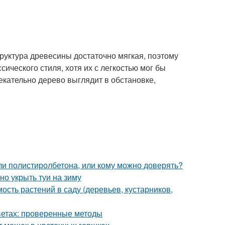
руктура древесины достаточно мягкая, поэтому
ического стиля, хотя их с легкостью мог бы
кательно дерево выглядит в обстановке,
ли полистиролбетона, или кому можно доверять?
но укрыть туи на зиму
сть растений в саду (деревьев, кустарников,
цветах: проверенные методы