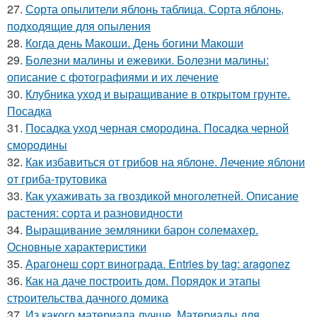
27.
Сорта опылители яблонь таблица. Сорта яблонь,
подходящие для опыления
28.
Когда день Макоши. День богини Макоши
29.
Болезни малины и ежевики. Болезни малины:
описание с фотографиями и их лечение
30.
Клубника уход и выращивание в открытом грунте.
Посадка
31.
Посадка уход черная смородина. Посадка черной
смородины
32.
Как избавиться от грибов на яблоне. Лечение яблони
от гриба-трутовика
33.
Как ухаживать за гвоздикой многолетней. Описание
растения: сорта и разновидности
34.
Выращивание земляники барон солемахер.
Основные характеристики
35.
Арагонеш сорт винограда. Entries by tag: aragonez
36.
Как на даче построить дом. Порядок и этапы
строительства дачного домика
37.
Из какого материала лучше. Материалы для