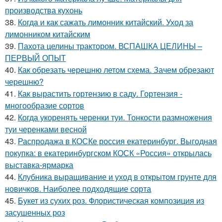
производства кухонь
38.
Когда и как сажать лимонник китайский. Уход за
лимонником китайским
39.
Пахота целины трактором. ВСПАШКА ЦЕЛИНЫ –
ПЕРВЫЙ ОПЫТ
40.
Как обрезать черешню летом схема. Зачем обрезают
черешню?
41.
Как вырастить гортензию в саду. Гортензия -
многообразие сортов
42.
Когда укоренять черенки туи. Тонкости размножения
туи черенками весной
43.
Распродажа в КОСКе россия екатеринбург. Выгодная
покупка: в екатеринбургском КОСК «Россия» открылась
выставка-ярмарка
44.
Клубника выращивание и уход в открытом грунте для
новичков. Наиболее подходящие сорта
45.
Букет из сухих роз. Флористическая композиция из
засушенных роз