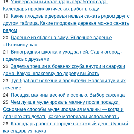
18.
Универсальный календарь обработок сада.
Календарь профилактических работ в саду
19.
Какие плодовые деревья нельзя сажать рядом друг с
другом таблица. Какие плодовые деревья можно сажать
рядом
20.
Варенье из яблок на зиму. Яблочное варенье
«Пятиминутка»
21.
Виноградная школка и уход за ней. Сад и огород -
поделись с друзьями!
22.
Заделка трещин в бревнах сруба внутри и снаружи
дома. Какую шпаклевку по дереву выбрать
23.
Туя брабант болезни и вредители. Болезни туи и их
лечение
24.
Посадка малины весной и осенью. Выбор саженца
25.
Чем лучше мульчировать малину после посадки.
Основные способы мульчирования малины — когда и
для чего это делать, какие материалы использовать
26.
Календарь работ в огороде на каждый день. Лунный
календарь vs наука