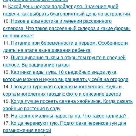
9.
Какой день недели подойдет для. Значение дней
недели: как выбрать благоприятный день по астрологии
10.
Новое в диагностике и лечении рассеянного
склероза. Что такое рассеянный склероз и какие формы
он принимает
11.
Питание при беременности в первом. Особенности
диеты на этапе вынашивания ребенка
12.
Выращивание тыквы в открытом грунте в средней
полосе. Выращивание тыквы
13.
Картинки виды лука. 10 съедобных видов лука,
которые можно и нужно выращивать у себя на огороде
14.
Гвоздика турецкая садовая многолетняя. Виды и
сорта многолетних гвоздик: фото и описание цветов
15.
Когда лучше посеять семена хвойников. Когда сажать
хвойные растения в саду
16.
На корнях малины наросты на. Что такое галлица?
17.
Когда черенкуют тую. Подготовка черенков туи для
размножения весной