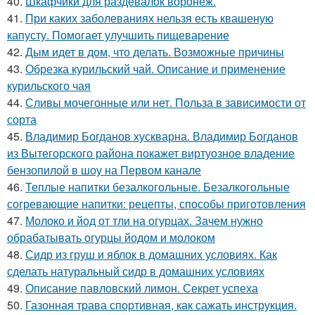
40.
Шкафчики для раздевалок воронеж.
41.
При каких заболеваниях нельзя есть квашеную
капусту. Помогает улучшить пищеварение
42.
Дым идет в дом, что делать. Возможные причины
43.
Обрезка курильский чай. Описание и применение
курильского чая
44.
Сливы мочегонные или нет. Польза в зависимости от
сорта
45.
Владимир Богданов хускварна. Владимир Богданов
из Вытегорского района покажет виртуозное владение
бензопилой в шоу на Первом канале
46.
Теплые напитки безалкогольные. Безалкогольные
согревающие напитки: рецепты, способы приготовления
47.
Молоко и йод от тли на огурцах. Зачем нужно
обрабатывать огурцы йодом и молоком
48.
Сидр из груш и яблок в домашних условиях. Как
сделать натуральный сидр в домашних условиях
49.
Описание павловский лимон. Секрет успеха
50.
Газонная трава спортивная, как сажать инструкция.