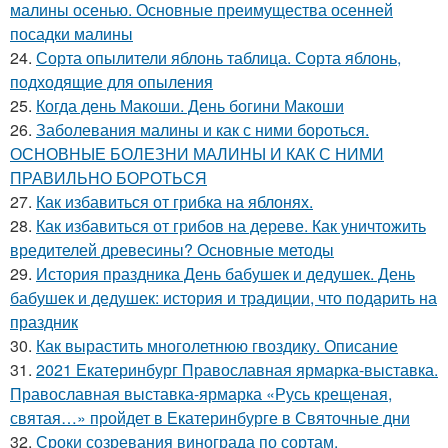
малины осенью. Основные преимущества осенней
посадки малины
24.
Сорта опылители яблонь таблица. Сорта яблонь,
подходящие для опыления
25.
Когда день Макоши. День богини Макоши
26.
Заболевания малины и как с ними бороться.
ОСНОВНЫЕ БОЛЕЗНИ МАЛИНЫ И КАК С НИМИ
ПРАВИЛЬНО БОРОТЬСЯ
27.
Как избавиться от грибка на яблонях.
28.
Как избавиться от грибов на дереве. Как уничтожить
вредителей древесины? Основные методы
29.
История праздника День бабушек и дедушек. День
бабушек и дедушек: история и традиции, что подарить на
праздник
30.
Как вырастить многолетнюю гвоздику. Описание
31.
2021 Екатеринбург Православная ярмарка-выставка.
Православная выставка-ярмарка «Русь крещеная,
святая…» пройдет в Екатеринбурге в Святочные дни
32.
Сроки созревания винограда по сортам.