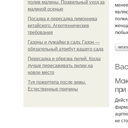
полив малины. Правильный уход за
менее
малиной осенью
являю
полки
Посадка и пересадка лимонника
женщи
китайского. Агротехнические
любые
требования
Газоны и лужайки в саду. Газон —
читат
обязательный атрибут вашего сада
Пересадка и обрезка лилий. Когда
Вас
лучше пересаживать лилии на
новое место
Мож
Туя пожелтела после зимы.
при
Естественные причины
Дейст
фарма
ацети
не ст