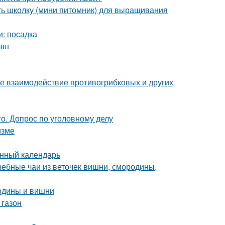
ать школку (мини питомник) для выращивания
и: посадка
лыш
е взаимодействие противогрибковых и других
о. Допрос по уголовному делу
изме
унный календарь
чебные чаи из веточек вишни, смородины,
родины и вишни
 газон