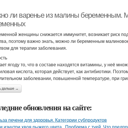
но ли варенье из малины беременным. 
еменных
еменной женщины снижается иммунитет, возникает риск под
тва, поэтому важно знать, можно ли беременным малиновое
твом для терапии заболевания.
сть
ает ягоду то, что в составе находятся витамины, у неё мно
иловая кислота, которая действует, как антибиотики. Поэт
лительном заболевании, повышенной температуре, при грип
ь дальше →
ледние обновления на сайте:
ьза печени для здоровья. Категории субпродуктов
уи изнутри хвоя рыжего цвета.. Проблема с туей. Что предп