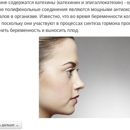
ине содержатся катехины (катехинин и эпигаллокатехин) - 
е полифенольные соединения являются мощными антиокси
алов в организме. Известно, что во время беременности к
 поскольку они участвуют в процессах синтеза гормона про
нить беременность и выносить плод.
ь дальше →