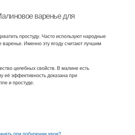
Малиновое варенье для
хватить простуду. Часто используют народные
 варенье. Именно эту ягоду считают лучшим
жество целебных свойств. В малине есть
ому её эффективность доказана при
пе и простуде.
ринять при побурении хвои?