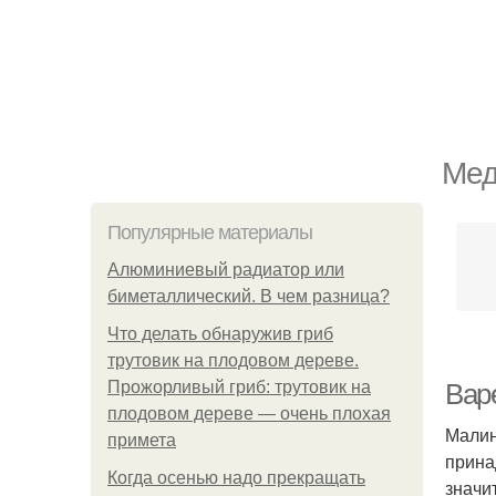
Мед
Популярные материалы
Алюминиевый радиатор или
биметаллический. В чем разница?
Что делать обнаружив гриб
трутовик на плодовом дереве.
Прожорливый гриб: трутовик на
Вар
плодовом дереве — очень плохая
Малин
примета
прина
Когда осенью надо прекращать
значи