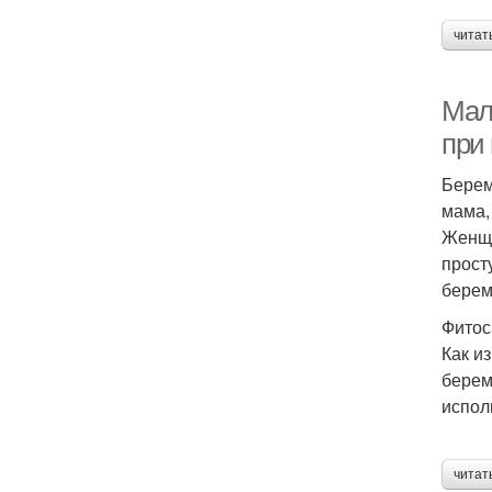
читат
Мал
при
Берем
мама,
Женщи
прост
бере
Фитос
Как и
берем
испол
читат