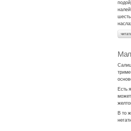
подой
налей
шесть
насла
читат
Мал
Салиц
триме
основ
Есть 
может
желто
В то 
негат