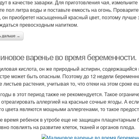
дут в качестве заварки. Для приготовления чая, измельчите
те пол литра воды и поставьте емкость на огонь. Проварите
, он приобретет насыщенный красный цвет, поэтому лучше 
ждаться превосходным напитком.
ь дальше →
иновое варенье во время беременности. 
иловая кислота, он же природный аспирин, содержащийся 
стре может быть опасным. Поэтому до 12 недели беременно
е листьев растения, учитывая то, что отеки на этом сроке е
ягоды в этот период также не рекомендуется. Такое ограни
 отреагировать аллергией на красные сочные ягоды. А если
го цвета являются мощными аллергенами, то такое предос
же время ребенок в утробе еще не защищен плацентарным 
ивно повлиять на развитие клеток, тканей и органов плода.