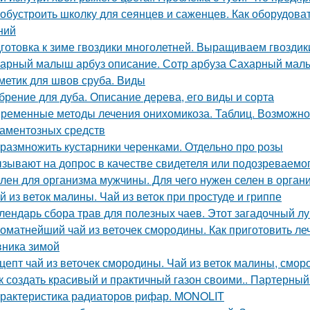
 обустроить школку для сеянцев и саженцев. Как оборудов
ний
готовка к зиме гвоздики многолетней. Выращиваем гвоздик
арный малыш арбуз описание. Сотр арбуза Сахарный ма
метик для швов сруба. Виды
брение для дуба. Описание дерева, его виды и сорта
ременные методы лечения онихомикоза. Таблиц. Возможно
аментозных средств
 размножить кустарники черенками. Отдельно про розы
зывают на допрос в качестве свидетеля или подозреваемог
лен для организма мужчины. Для чего нужен селен в орган
й из веток малины. Чай из веток при простуде и гриппе
лендарь сбора трав для полезных чаев. Этот загадочный л
оматнейший чай из веточек смородины. Как приготовить ле
ника зимой
цепт чай из веточек смородины. Чай из веток малины, смо
к создать красивый и практичный газон своими.. Партерный
рактеристика радиаторов рифар. MONOLIT