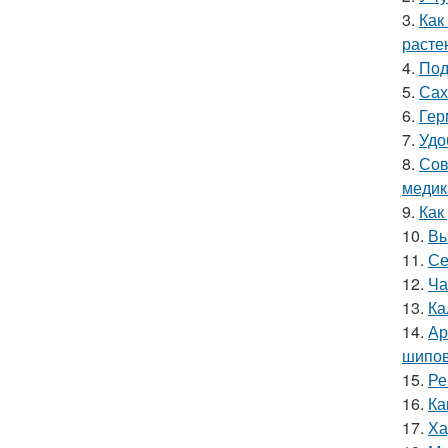
3.
Как
расте
4.
Под
5.
Сах
6.
Гер
7.
Удо
8.
Сов
медик
9.
Как
10.
Вы
11.
Се
12.
Ча
13.
Ка
14.
Ар
шипов
15.
Ре
16.
Ка
17.
Ха