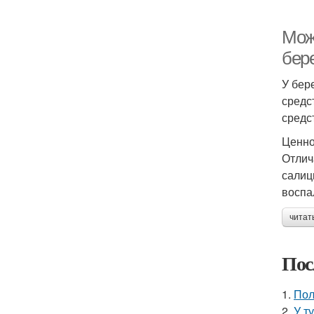
Мож
бер
У бер
средс
средс
Ценно
Отлич
салиц
воспа
читат
Пос
1.
Пол
2.
У т