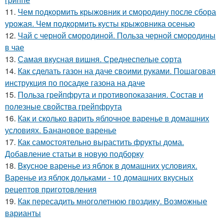
11.
Чем подкормить крыжовник и смородину после сбора
урожая. Чем подкормить кусты крыжовника осенью
12.
Чай с черной смородиной. Польза черной смородины
в чае
13.
Самая вкусная вишня. Среднеспелые сорта
14.
Как сделать газон на даче своими руками. Пошаговая
инструкция по посадке газона на даче
15.
Польза грейпфрута и противопоказания. Состав и
полезные свойства грейпфрута
16.
Как и сколько варить яблочное варенье в домашних
условиях. Банановое варенье
17.
Как самостоятельно вырастить фрукты дома.
Добавление статьи в новую подборку
18.
Вкусное варенье из яблок в домашних условиях.
Варенье из яблок дольками - 10 домашних вкусных
рецептов приготовления
19.
Как пересадить многолетнюю гвоздику. Возможные
варианты