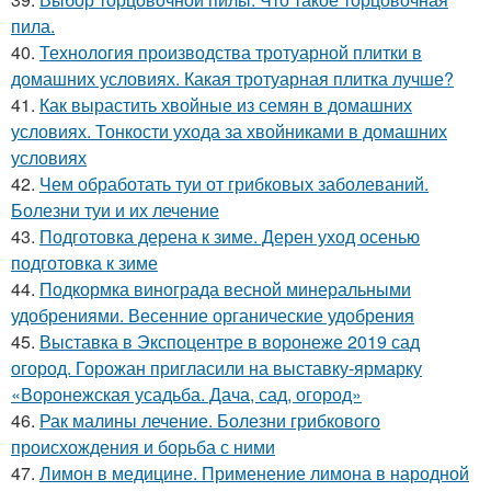
пила.
40.
Технология производства тротуарной плитки в
домашних условиях. Какая тротуарная плитка лучше?
41.
Как вырастить хвойные из семян в домашних
условиях. Тонкости ухода за хвойниками в домашних
условиях
42.
Чем обработать туи от грибковых заболеваний.
Болезни туи и их лечение
43.
Подготовка дерена к зиме. Дерен уход осенью
подготовка к зиме
44.
Подкормка винограда весной минеральными
удобрениями. Весенние органические удобрения
45.
Выставка в Экспоцентре в воронеже 2019 сад
огород. Горожан пригласили на выставку-ярмарку
«Воронежская усадьба. Дача, сад, огород»
46.
Рак малины лечение. Болезни грибкового
происхождения и борьба с ними
47.
Лимон в медицине. Применение лимона в народной