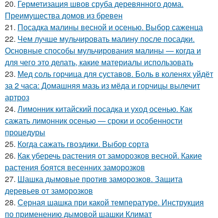
20.
Герметизация швов сруба деревянного дома.
Преимущества домов из бревен
21.
Посадка малины весной и осенью. Выбор саженца
22.
Чем лучше мульчировать малину после посадки.
Основные способы мульчирования малины — когда и
для чего это делать, какие материалы использовать
23.
Мед соль горчица для суставов. Боль в коленях уйдёт
за 2 часа: Домашняя мазь из мёда и горчицы вылечит
артроз
24.
Лимонник китайский посадка и уход осенью. Как
сажать лимонник осенью — сроки и особенности
процедуры
25.
Когда сажать гвоздики. Выбор сорта
26.
Как уберечь растения от заморозков весной. Какие
растения боятся весенних заморозков
27.
Шашка дымовые против заморозков. Защита
деревьев от заморозков
28.
Серная шашка при какой температуре. Инструкция
по применению дымовой шашки Климат