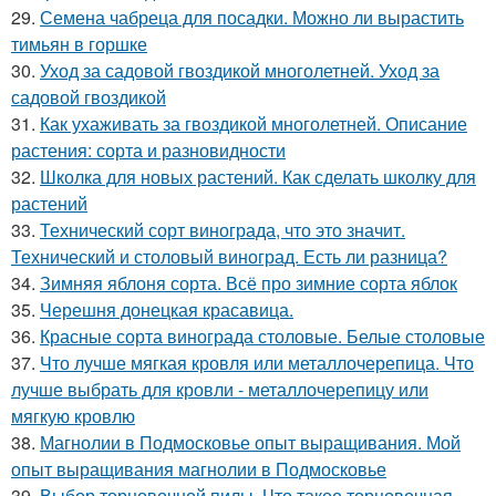
29.
Семена чабреца для посадки. Можно ли вырастить
тимьян в горшке
30.
Уход за садовой гвоздикой многолетней. Уход за
садовой гвоздикой
31.
Как ухаживать за гвоздикой многолетней. Описание
растения: сорта и разновидности
32.
Школка для новых растений. Как сделать школку для
растений
33.
Технический сорт винограда, что это значит.
Технический и столовый виноград. Есть ли разница?
34.
Зимняя яблоня сорта. Всё про зимние сорта яблок
35.
Черешня донецкая красавица.
36.
Красные сорта винограда столовые. Белые столовые
37.
Что лучше мягкая кровля или металлочерепица. Что
лучше выбрать для кровли - металлочерепицу или
мягкую кровлю
38.
Магнолии в Подмосковье опыт выращивания. Мой
опыт выращивания магнолии в Подмосковье
39.
Выбор торцовочной пилы. Что такое торцовочная