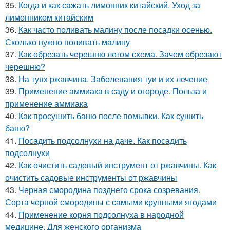
35.
Когда и как сажать лимонник китайский. Уход за
лимонником китайским
36.
Как часто поливать малину после посадки осенью.
Сколько нужно поливать малину
37.
Как обрезать черешню летом схема. Зачем обрезают
черешню?
38.
На туях ржавчина. Заболевания туи и их лечение
39.
Применение аммиака в саду и огороде. Польза и
применение аммиака
40.
Как просушить баню после помывки. Как сушить
баню?
41.
Посадить подсолнухи на даче. Как посадить
подсолнухи
42.
Как очистить садовый инструмент от ржавчины. Как
очистить садовые инструменты от ржавчины
43.
Черная смородина позднего срока созревания.
Сорта черной смородины с самыми крупными ягодами
44.
Применение корня подсолнуха в народной
медицине. Для женского организма