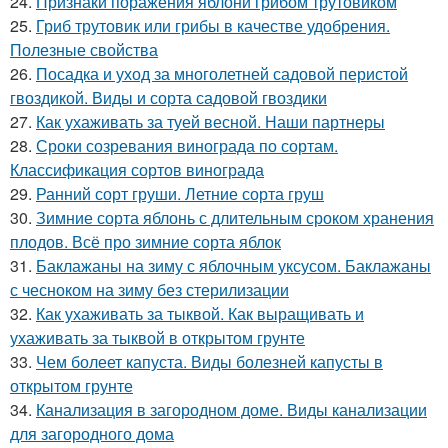
24.
Признаки поражения яблони грибом трутовиком
25.
Гриб трутовик или грибы в качестве удобрения.
Полезные свойства
26.
Посадка и уход за многолетней садовой перистой
гвоздикой. Виды и сорта садовой гвоздики
27.
Как ухаживать за туей весной. Наши партнеры
28.
Сроки созревания винограда по сортам.
Классификация сортов винограда
29.
Ранний сорт груши. Летние сорта груш
30.
Зимние сорта яблонь с длительным сроком хранения
плодов. Всё про зимние сорта яблок
31.
Баклажаны на зиму с яблочным уксусом. Баклажаны
с чесноком на зиму без стерилизации
32.
Как ухаживать за тыквой. Как выращивать и
ухаживать за тыквой в открытом грунте
33.
Чем болеет капуста. Виды болезней капусты в
открытом грунте
34.
Канализация в загородном доме. Виды канализации
для загородного дома