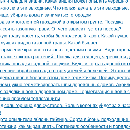
ылитель для вишни. Какая вишня может опылять черешню
жно ли в эти выходные. Что нельзя делать в эти выходные, 
ище, убирать дома и заниматься огородом
од за многолетней гвоздикой в открытом грунте. Посадка
к сеять газонную траву. От чего зависит густота посева?
кую траву посеять, чтобы был красивый газон. Какой лучше
 лучших видов газонной травы. Какой бывает
ормление красивого газона с цветами своими.. Видов кров
о такое школка растений. Школка для сеянцев, черенков и 
хника посадки садовой гвоздики. Виды и сорта садовой гво
сенние обработки сада от вредителей и болезней.. Этапы 
делка швов в бревенчатом доме герметиком. Преимуществ
чем нужно герметизировать швы деревянных домов. Акри
я заделки швов в деревянном доме. Герметизация швов в
ению проблем теплозащиты
д соль горчица для суставов. Боль в коленях уйдёт за 2 ча
з
рта опылители яблонь таблица. Сорта яблонь, подходящие
ртензии, как выращивать. Гортензия: особенности и порядо