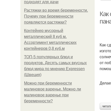
подходят для дачи
Растяжки во время беременности.
Как 
Почему при беременности
пан
появляются растяжки?
Контейнер мусорный
металлический 8 куб м.
Ассортимент металлических
Как с
контейнеров 0,8 куб.м
изгот
солне
ТОП-5 популярных блюд и
от по
продуктов. Десять самых вкусных
помо
блюд мира по мнению Expressen
(Швеция)
Делае
Можно при беременности
малиновое варенье. Можно ли
малиновое варенье при
беременности?
читат