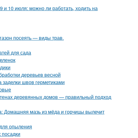
9 и 10 июля: можно ли работать, ходить на
 газон посеять — виды трав.
атей для сада
деленок
здики
обработки деревьев весной
а заделки швов герметиками
ловые
 стенах деревянных домов — правильный подход
са: Домашняя мазь из мёда и горчицы вылечит
 для опыления
к посадки