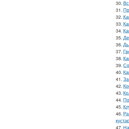
30.
Вс
31.
Пр
32.
Ка
33.
Ка
34.
Ка
35.
Де
36.
Ды
37.
Гв
38.
Ка
39.
Со
40.
Ка
41.
За
42.
Ко
43.
Ко
44.
По
45.
Кл
46.
Ра
куста
47.
На