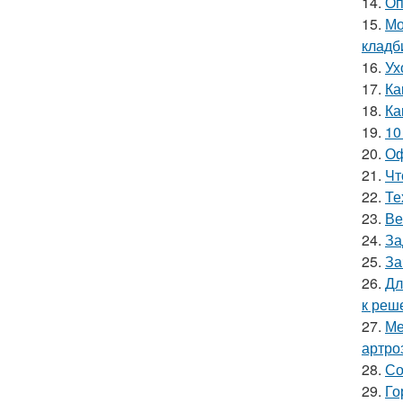
14.
Оп
15.
Мо
кладб
16.
Ух
17.
Ка
18.
Ка
19.
10
20.
Оф
21.
Чт
22.
Те
23.
Ве
24.
За
25.
За
26.
Дл
к реш
27.
Ме
артро
28.
Со
29.
Го