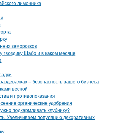
тайского лимонника
ии
е
сорта
рку
енних заморозков
ду гвоздику Шабо и в каком месяце
а
садки
раздевалках – безопасность вашего бизнеса
нками весной
ства и противопоказания
сенние органические удобрения
 нужно подкармливать клубнику?
ать. Увеличиваем популяцию декоративных
ку