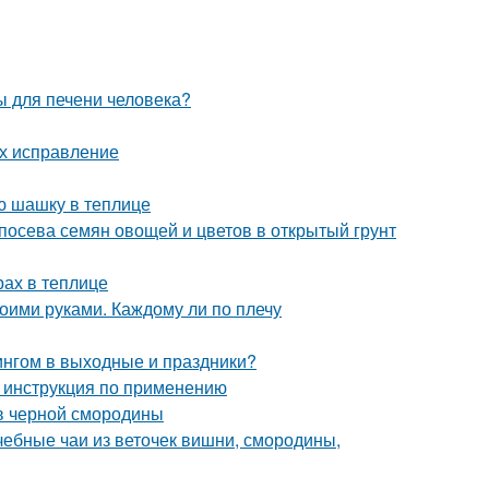
ы для печени человека?
их исправление
ю шашку в теплице
 посева семян овощей и цветов в открытый грунт
рах в теплице
оими руками. Каждому ли по плечу
ингом в выходные и праздники?
 инструкция по применению
в черной смородины
чебные чаи из веточек вишни, смородины,