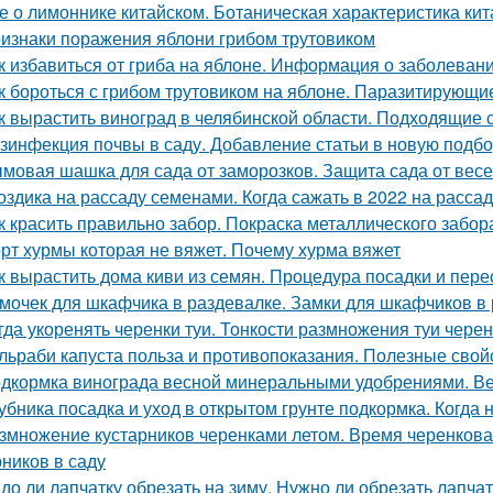
е о лимоннике китайском. Ботаническая характеристика ки
изнаки поражения яблони грибом трутовиком
к избавиться от гриба на яблоне. Информация о заболеван
к бороться с грибом трутовиком на яблоне. Паразитирующи
к вырастить виноград в челябинской области. Подходящие 
зинфекция почвы в саду. Добавление статьи в новую подбо
мовая шашка для сада от заморозков. Защита сада от вес
оздика на рассаду семенами. Когда сажать в 2022 на расса
к красить правильно забор. Покраска металлического забор
рт хурмы которая не вяжет. Почему хурма вяжет
к вырастить дома киви из семян. Процедура посадки и пере
мочек для шкафчика в раздевалке. Замки для шкафчиков в 
гда укоренять черенки туи. Тонкости размножения туи чере
льраби капуста польза и противопоказания. Полезные свой
дкормка винограда весной минеральными удобрениями. Ве
убника посадка и уход в открытом грунте подкормка. Когда
змножение кустарников черенками летом. Время черенков
рников в саду
до ли лапчатку обрезать на зиму. Нужно ли обрезать лапчат