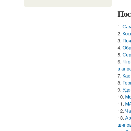
Пос
1.
Сам
2.
Кос
3.
Поч
4.
Обр
5.
Сер
6.
Что
в апр
7.
Как
8.
Гер
9.
Удо
10.
Мо
11.
МА
12.
Ча
13.
Ар
шипов