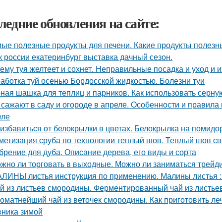
ледние обновления на сайте:
ые полезные продукты для печени. Какие продукты полезн
к россии екатеринбург выставка дачный сезон.
ему туя желтеет и сохнет. Неправильные посадка и уход и 
аботка туй осенью Бордосской жидкостью. Болезни туи
ная шашка для теплиц и парников. Как использовать серну
 сажают в саду и огороде в апреле. Особенности и правила
еле
 избавиться от белокрылки в цветах. Белокрылка на помидо
метизация сруба по технологии теплый шов. Теплый шов св
брение для дуба. Описание дерева, его виды и сорта
жно ли торговать в выходные. Можно ли заниматься трейд
ЛИНЫ листья инструкция по применению. Малины листья :
й из листьев смородины. Ферментированный чай из листье
оматнейший чай из веточек смородины. Как приготовить ле
ника зимой