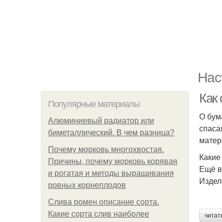
Нас
Как 
Популярные материалы
О бум
Алюминиевый радиатор или
спаса
биметаллический. В чем разница?
матер
Почему морковь многохвостая.
Какие
Причины, почему морковь корявая
Ещё в
и рогатая и методы выращивания
Издел
ровных корнеплодов
Слива ромен описание сорта.
Какие сорта слив наиболее
читат