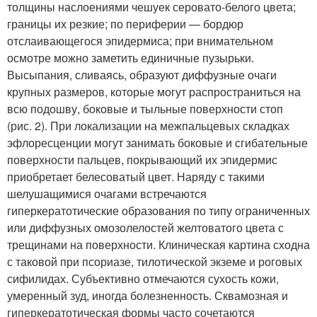
толщины наслоениями чешуек серовато-белого цвета;
границы их резкие; по периферии — бордюр
отслаивающегося эпидермиса; при внимательном
осмотре можно заметить единичные пузырьки.
Высыпания, сливаясь, образуют диффузные очаги
крупных размеров, которые могут распространиться на
всю подошву, боковые и тыльные поверхности стоп
(рис. 2). При локализации на межпальцевых складках
эфлоресценции могут занимать боковые и сгибательные
поверхности пальцев, покрывающий их эпидермис
приобретает белесоватый цвет. Наряду с такими
шелушащимися очагами встречаются
гиперкератотические образования по типу ограниченных
или диффузных омозолелостей желтоватого цвета с
трещинами на поверхности. Клиническая картина сходна
с таковой при псориазе, тилотической экземе и роговых
сифилидах. Субъективно отмечаются сухость кожи,
умеренный зуд, иногда болезненность. Сквамозная и
гиперкератотическая формы часто сочетаются