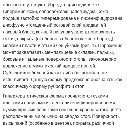
обычно отсутствуют. Изредка присоединяется
гиперемия кожи, сопровождающаяся зудом. Кожа
подошв застойно гиперемирована и лихенифицирована;
диффузно утолщенный роговой слой придает ей
лаковый блеск; кожный рисунок усилен; поверхность
сухая, покрыта (особенно в области кожных борозд)
мелкими пластинчатыми чешуйками (рис. 1). Поражение
может захватывать межпальцевые складки, пальцы,
боковые и тыльные поверхности стопы; закономерно
вовлечение в микотический процесс ногтей.
Субъективно больной каких-либо беспокойств не
испытывает. Данную форму предложено обозначать как
классическую форму руброфитии стоп.
Гиперкератотическая форма проявляется сухими
плоскими папулами и слегка лихенифицированными
нуммулярными бляшками синюшно-красноватого цвета,
расположенными обычно на сводах стоп. Поверхность
высыпаний (особенно в центре), покрыта различной