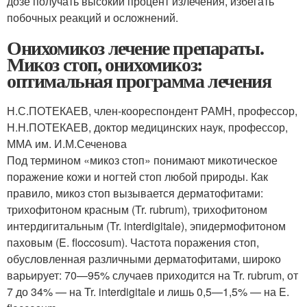
дозе получать высокий процент излечения, избегать
побочных реакций и осложнений.
Онихомикоз лечение препараты.
Микоз стоп, онихомикоз:
оптимальная программа лечения
Н.С.ПОТЕКАЕВ, член-коореспондент РАМН, профессор,
Н.Н.ПОТЕКАЕВ, доктор медицинских наук, профессор,
ММА им. И.М.Сеченова
Под термином «микоз стоп» понимают микотическое
поражение кожи и ногтей стоп любой природы. Как
правило, микоз стоп вызывается дерматофитами:
трихофитоном красным (Tr. rubrum), трихофитоном
интердигитальным (Tr. interdigitale), эпидермофитоном
паховым (E. floccosum). Частота поражения стоп,
обусловленная различными дерматофитами, широко
варьирует: 70—95% случаев приходится на Tr. rubrum, от
7 до 34% — на Tr. interdigitale и лишь 0,5—1,5% — на E.