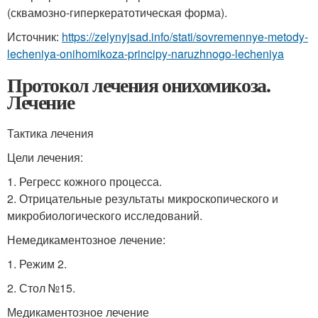
(сквамозно-гиперкератотическая форма).
Источник:
https://zelynyjsad.info/stati/sovremennye-metody-
lecheniya-onihomikoza-principy-naruzhnogo-lecheniya
Протокол лечения онихомикоза.
Лечение
Тактика лечения
Цели лечения:
1. Регресс кожного процесса.
2. Отрицательные результаты микроскопического и
микробиологического исследований.
Немедикаментозное лечение:
1. Режим 2.
2. Стол №15.
Медикаментозное лечение