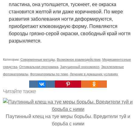
пластина, она утолщается, тускнеет, ее окраска
становится желтой или даже коричневой. По мере
развития заболевания ногти деформируются,
приобретают клювовидную форму. Появляются
борозды грязно-серой окраски, свободный край ногтя
разрыхляется.
Категории:
Современные методы
,
Возможное взаимодействие
,
Медикаментозные
средства
,
Оптимальная программа
,
Запущенный онихомикоз
,
Эксклюзивные
фотоматериалы
,
Фотоматериалы по теме
,
Лечение в домашних условиях
Читайте также
Паутинный клещ на туе меры борьбы. Вредители туй и
борьба с ними