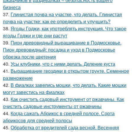
шкафчиков в раздевалках – безопасность вашего
бизнеса
37.
Глинистая почва на участке, что делать. Глинистая
почва на участке: как ее определить и улучшить?
38.
Ягоды Годжи, как употреблять инструкция. Что такое
ягоды Годжи и где они растут
39.
Пион древовидный выращивание в Подмосковье.
Пион древовидный: посадка и уход в Подмосковье
обрезка после цветения
40.
Усы клубники, что с ними делать. Деление куста
41.
Выращивание гвоздики в открытом грунте. Семенное
размножение
42.
В фиалках завелись мошки, что делать. Какие мошки
могут завестись на фиалках
43.
Как очистить садовый инструмент от ржавчины. Как
очистить садовые инструменты от ржавчины
44.
Когда сажать Абрикос в средней полосе. Сорта
абрикосов для средней полосы
45.
Обработка от вредителей сада весной. Весенняя