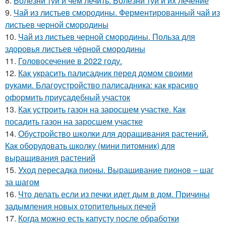
8.
Болезни туи и чем лечить. Болезни туй и их лечение
9.
Чай из листьев смородины. Ферментированный чай из
листьев черной смородины
10.
Чай из листьев черной смородины. Польза для
здоровья листьев чёрной смородины
11.
Головосечение в 2022 году.
12.
Как украсить палисадник перед домом своими
руками. Благоустройство палисадника: как красиво
оформить приусадебный участок
13.
Как устроить газон на заросшем участке. Как
посадить газон на заросшем участке
14.
Обустройство школки для доращивания растений.
Как оборудовать школку (мини питомник) для
выращивания растений
15.
Уход пересадка пионы. Выращивание пионов – шаг
за шагом
16.
Что делать если из печки идет дым в дом. Причины
задымления новых отопительных печей
17.
Когда можно есть капусту после обработки