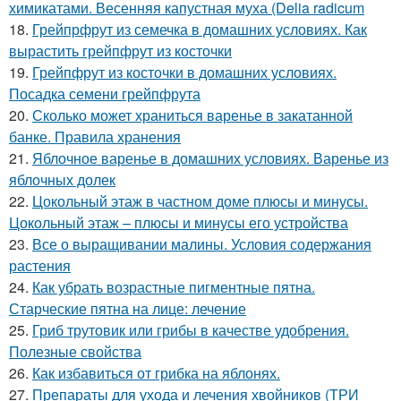
химикатами. Весенняя капустная муха (Delia radicum
18.
Грейпрфрут из семечка в домашних условиях. Как
вырастить грейпфрут из косточки
19.
Грейпфрут из косточки в домашних условиях.
Посадка семени грейпфрута
20.
Сколько может храниться варенье в закатанной
банке. Правила хранения
21.
Яблочное варенье в домашних условиях. Варенье из
яблочных долек
22.
Цокольный этаж в частном доме плюсы и минусы.
Цокольный этаж – плюсы и минусы его устройства
23.
Все о выращивании малины. Условия содержания
растения
24.
Как убрать возрастные пигментные пятна.
Старческие пятна на лице: лечение
25.
Гриб трутовик или грибы в качестве удобрения.
Полезные свойства
26.
Как избавиться от грибка на яблонях.
27.
Препараты для ухода и лечения хвойников (ТРИ