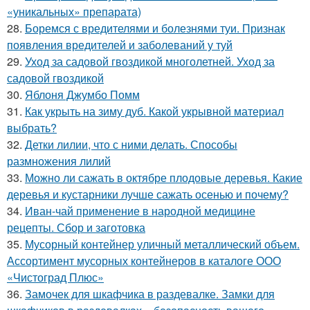
«уникальных» препарата)
28.
Боремся с вредителями и болезнями туи. Признак
появления вредителей и заболеваний у туй
29.
Уход за садовой гвоздикой многолетней. Уход за
садовой гвоздикой
30.
Яблоня Джумбо Помм
31.
Как укрыть на зиму дуб. Какой укрывной материал
выбрать?
32.
Детки лилии, что с ними делать. Способы
размножения лилий
33.
Можно ли сажать в октябре плодовые деревья. Какие
деревья и кустарники лучше сажать осенью и почему?
34.
Иван-чай применение в народной медицине
рецепты. Сбор и заготовка
35.
Мусорный контейнер уличный металлический объем.
Ассортимент мусорных контейнеров в каталоге ООО
«Чистоград Плюс»
36.
Замочек для шкафчика в раздевалке. Замки для