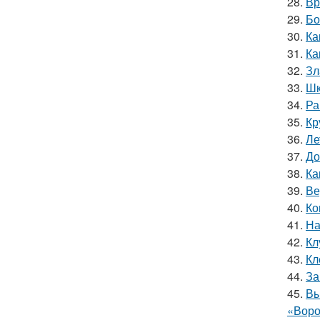
28.
Вр
29.
Бо
30.
Ка
31.
Ка
32.
Зл
33.
Шк
34.
Ра
35.
Кр
36.
Ле
37.
До
38.
Ка
39.
Ве
40.
Ко
41.
На
42.
Кл
43.
Кл
44.
За
45.
Вы
«Воро