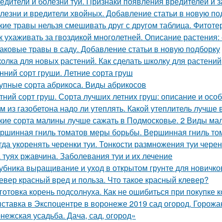
едители и болезни туи. Признаки появления вредителей и з
лезни и вредители хвойных. Добавление статьи в новую по
кие травы нельзя смешивать друг с другом таблица. Фитоте
к ухаживать за гвоздикой многолетней. Описание растения:
аковые травы в саду. Добавление статьи в новую подборку
олка для новых растений. Как сделать школку для растений
нний сорт груши. Летние сорта груш
упные сорта абрикоса. Виды абрикосов
тний сорт груш. Сорта лучших летних груш: описание и ос
м из газобетона надо ли утеплять. Какой утеплитель лучше
кие сорта малины лучше сажать в Подмосковье. 2 Виды мал
ршинная гниль томатов меры борьбы. Вершинная гниль том
гда укоренять черенки туи. Тонкости размножения туи чере
 туях ржавчина. Заболевания туи и их лечение
убника выращивание и уход в открытом грунте для новичк
евер красный вред и польза. Что такое красный клевер?
готовка корень подсолнуха. Как не ошибиться при покупке к
ставка в Экспоцентре в воронеже 2019 сад огород. Горожа
нежская усадьба. Дача, сад, огород»