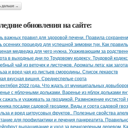
ь дальше →
ледние обновления на сайте:
ь важных правил для здоровой печени. Правила сохранени
ь осенних процедур для успешной зимовки туи. Как правиль
еная медведка для чего нужна. Ухаживающим за родствен
ота в выходные дни по Трудовому кодексу. Трудовой кодек
ебный чай из веточек и листочков. Ароматы лета: как загот
ьза и вред чая из листьев смородины. Список лекарств
ая вкусная вишня. Среднеспелые сорта
сентября 2022 года. Что ждать от муниципальных довыборов
енье с яблочными дольками. Варенье из яблок дольками ян
к сажать и ухаживать за гвоздикой. Размножение кустистой 
хника посадки садовой гвоздики. Виды и сорта садовой гво
льза и вред цитрусовых фруктов.. Полезные свойства апел
тание для профилактики и лечения панкреатита. Правильно
ейпфрут выращивание и уход за вечнозеленым деревом. К