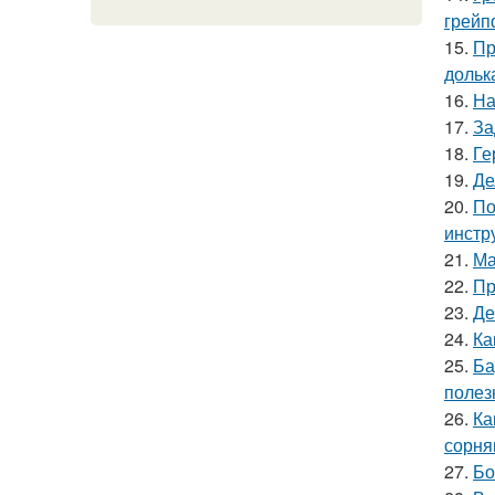
грейп
15.
Пр
дольк
16.
На
17.
За
18.
Ге
19.
Де
20.
По
инстр
21.
Ма
22.
Пр
23.
Де
24.
Ка
25.
Ба
полез
26.
Ка
сорня
27.
Бо