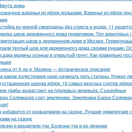
фрута дома
озрачное варенье из яблок дольками. Варенье из яблок п
ами
стойка из черной смородины без спирта и водки. 11 рецепт
делка швов деревянного дома герметиком. Топ акриловых г
рметизация швов в деревянном доме в Москве. Герметиза
лаем теплый шов для деревянного дома своими руками. О
садка малины осенью в открытый грунт. Как правильно п
укция
лина от А до я. Малина — ботаническое описание
и каком холестерине надо начинать пить статины. Нужно л
густационная оценка яблок. 10 самых вкусных сортов ябло
кие грибы вырастают на плодовых деревьях. Съедобные
рон Солемахер сорт земляники. Земляника Барон Солемахе
ная!
к избавится от одуванчиков на газоне. Лучшие химические 
ками на газоне
лезни и вредители туи. Болезни туи и их лечение