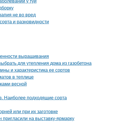
аболеваний у туи
дборку
рапия не во вред
 сорта и разновидности
обенности выращивания
 выбрать для утепления дома из газобетона
ины и характеристика ее сортов
атов в теплице
нками весной
ов. Наиболее подходящие сорта
орней или при их заготовке
н пригласили на выставку-ярмарку