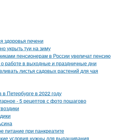
я здоровья печени
но укрыть туи на зиму
никами пенсионерам в России увеличат пенсию
с о работе в выходные и праздничные дни
авливать листья садовых растений для чая
 в Петербурге в 2022 году
тарное - 5 рецептов с фото пошагово
гвоздики
здики
ьсина
е питание при панкреатите
акие условия нужны для выращивания