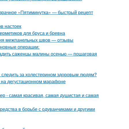
розрачное «Пятиминутка» — быстрый рецепт
ов настоек
ерметиков для бруса и бревна
ция межпанельных швов — отзывы
сновные операции:
осадить саженцы малины осенью — пошаговая
и следить за холестерином здоровым людям?
к на дегустационном марафоне
р - самая красивая, самая душистая и самая
средства в борьбе с одуванчиками и другими