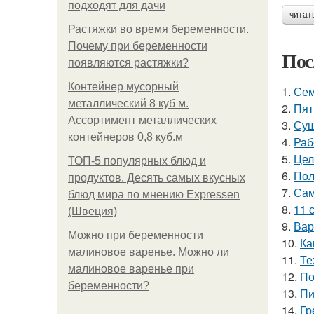
подходят для дачи
читат
Растяжки во время беременности.
Почему при беременности
Пос
появляются растяжки?
Контейнер мусорный
1.
Сем
металлический 8 куб м.
2.
Пят
Ассортимент металлических
3.
Суш
контейнеров 0,8 куб.м
4.
Раб
5.
Цел
ТОП-5 популярных блюд и
6.
Пол
продуктов. Десять самых вкусных
7.
Сам
блюд мира по мнению Expressen
8.
11 
(Швеция)
9.
Вар
Можно при беременности
10.
Ка
малиновое варенье. Можно ли
11.
Те
малиновое варенье при
12.
По
беременности?
13.
Пи
14.
Гр