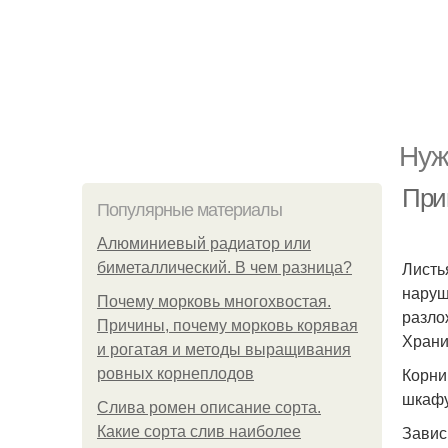
Нуж
При
Популярные материалы
Алюминиевый радиатор или
Листь
биметаллический. В чем разница?
наруш
Почему морковь многохвостая.
разло
Причины, почему морковь корявая
Храни
и рогатая и методы выращивания
Корни
ровных корнеплодов
шкафу
Слива ромен описание сорта.
Завис
Какие сорта слив наиболее