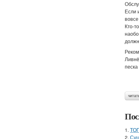
Обслу
Если 
вовсе
Кто-т
наобо
должн
Реком
Ливнё
песка
читат
Пос
1.
ТОП
2.
Суш