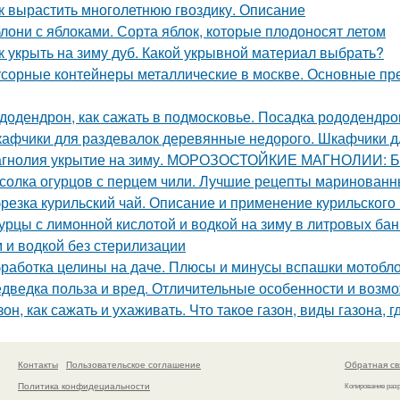
к вырастить многолетнюю гвоздику. Описание
лони с яблоками. Сорта яблок, которые плодоносят летом
к укрыть на зиму дуб. Какой укрывной материал выбрать?
сорные контейнеры металлические в москве. Основные пр
додендрон, как сажать в подмосковье. Посадка рододендро
афчики для раздевалок деревянные недорого. Шкафчики д
гнолия укрытие на зиму. МОРОЗОСТОЙКИЕ МАГНОЛИИ
солка огурцов с перцем чили. Лучшие рецепты маринованн
резка курильский чай. Описание и применение курильского
урцы с лимонной кислотой и водкой на зиму в литровых ба
 и водкой без стерилизации
работка целины на даче. Плюсы и минусы вспашки мотобл
дведка польза и вред. Отличительные особенности и возм
зон, как сажать и ухаживать. Что такое газон, виды газона, 
Контакты
Пользовательское соглашение
Обратная св
Политика конфидециальности
Копирование раз