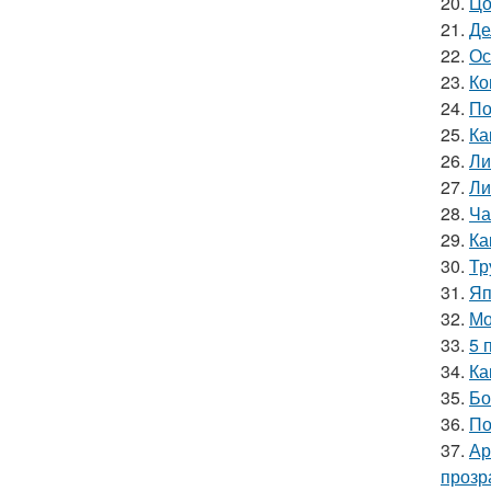
20.
Цо
21.
Де
22.
Ос
23.
Ко
24.
По
25.
Ка
26.
Ли
27.
Ли
28.
Ча
29.
Ка
30.
Тр
31.
Яп
32.
Мо
33.
5 
34.
Ка
35.
Бо
36.
По
37.
Ар
прозр