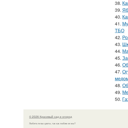
38.
Ка
39.
Яб
40.
Ка
41.
Му
ТБО
42.
Ро
43.
Шк
44.
Ма
45.
За
46.
Об
47.
Ог
медом
48.
Об
49.
Ме
50.
Га
© 2026 Красивый сад и огород
Любите ли вы цветы, так как любим их мы?