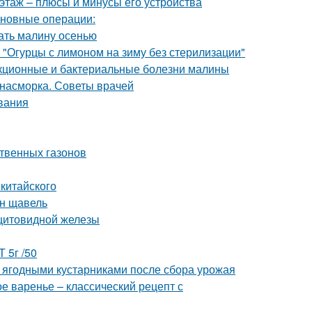
этаж – плюсы и минусы его устройства
сновные операции:
ать малину осенью
 "Огурцы с лимоном на зиму без стерилизации"
екционные и бактериальные болезни малины
т насморка. Советы врачей
вания
ственных газонов
китайского
ен щавель
 щитовидной железы
 5г /50
а ягодными кустарниками после сбора урожая
е варенье – классический рецепт с