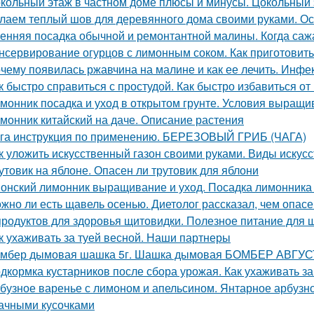
кольный этаж в частном доме плюсы и минусы. Цокольный 
лаем теплый шов для деревянного дома своими руками. О
енняя посадка обычной и ремонтантной малины. Когда саж
нсервирование огурцов с лимонным соком. Как приготовить
чему появилась ржавчина на малине и как ее лечить. Инф
к быстро справиться с простудой. Как быстро избавиться о
монник посадка и уход в открытом грунте. Условия выращи
монник китайский на даче. Описание растения
га инструкция по применению. БЕРЕЗОВЫЙ ГРИБ (ЧАГА)
к уложить искусственный газон своими руками. Виды искус
утовик на яблоне. Опасен ли трутовик для яблони
онский лимонник выращивание и уход. Посадка лимонника 
жно ли есть щавель осенью. Диетолог рассказал, чем опас
продуктов для здоровья щитовидки. Полезное питание для
к ухаживать за туей весной. Наши партнеры
мбер дымовая шашка 5г. Шашка дымовая БОМБЕР АВГУСТ
дкормка кустарников после сбора урожая. Как ухаживать з
бузное варенье с лимоном и апельсином. Янтарное арбузно
ачными кусочками