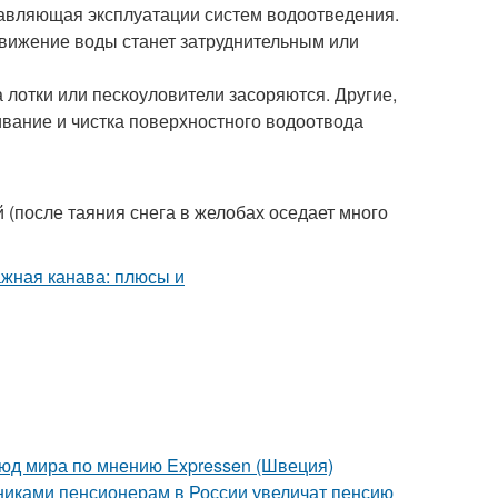
авляющая эксплуатации систем водоотведения.
движение воды станет затруднительным или
да лотки или пескоуловители засоряются. Другие,
ивание и чистка поверхностного водоотвода
й (после таяния снега в желобах оседает много
люд мира по мнению Expressen (Швеция)
никами пенсионерам в России увеличат пенсию