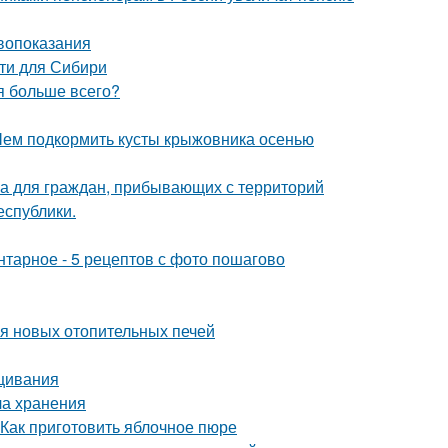
ивопоказания
ти для Сибири
ия больше всего?
Чем подкормить кусты крыжовника осенью
а для граждан, прибывающих с территорий
еспублики.
нтарное - 5 рецептов с фото пошагово
ия новых отопительных печей
ащивания
ла хранения
 Как приготовить яблочное пюре