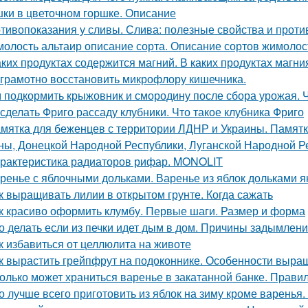
ки в цветочном горшке. Описание
тивопоказания у сливы. Слива: полезные свойства и прот
олость альтаир описание сорта. Описание сортов жимолос
аких продуктах содержится магний. В каких продуктах магн
 грамотно восстановить микрофлору кишечника.
 подкормить крыжовник и смородину после сбора урожая. 
 сделать Фриго рассаду клубники. Что такое клубника Фриго
мятка для беженцев с территории ЛДНР и Украины. Памятк
ны, Донецкой Народной Республики, Луганской Народной Р
рактеристика радиаторов рифар. MONOLIT
ренье с яблочными дольками. Варенье из яблок дольками я
к выращивать лилии в открытом грунте. Когда сажать
к красиво оформить клумбу. Первые шаги. Размер и форма
о делать если из печки идет дым в дом. Причины задымлен
к избавиться от целлюлита на животе
к вырастить грейпфрут на подоконнике. Особенности выр
олько может храниться варенье в закатанной банке. Прави
о лучше всего приготовить из яблок на зиму кроме варенья.