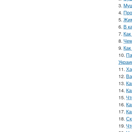
3.
Муш
4.
Про
5.
Жим
6.
В к
7.
Как
8.
Чем
9.
Как
10.
Па
Украи
11.
Ха
12.
Ва
13.
Ка
14.
Ка
15.
Чт
16.
Ка
17.
Ка
18.
Ск
19.
Чт