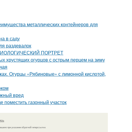
еимущества металлических контейнеров для
на в саду
ля раздевалок
: БИОЛОГИЧЕСКИЙ ПОРТРЕТ
ых хрустящих огурцов с острым перцем на зиму
 чая
нках. Огурцы «Рябиновые» с лимонной кислотой,
оком
ожный вред
где поместить газонный участок
язь
решено при указании обратной гиперссылки.