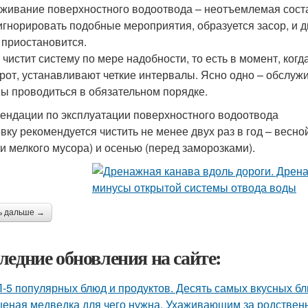
живание поверхностного водоотвода – неотъемлемая сост
игнорировать подобные мероприятия, образуется засор, и 
 приостановится.
о чистит систему по мере надобности, то есть в момент, ког
рот, устанавливают четкие интервалы. Ясно одно – обслуж
ы проводиться в обязательном порядке.
ендации по эксплуатации поверхностного водоотвода
вку рекомендуется чистить не менее двух раз в год – весно
 и мелкого мусора) и осенью (перед заморозками).
ь дальше →
ледние обновления на сайте:
-5 популярных блюд и продуктов. Десять самых вкусных б
еная медведка для чего нужна. Ухаживающим за родствен