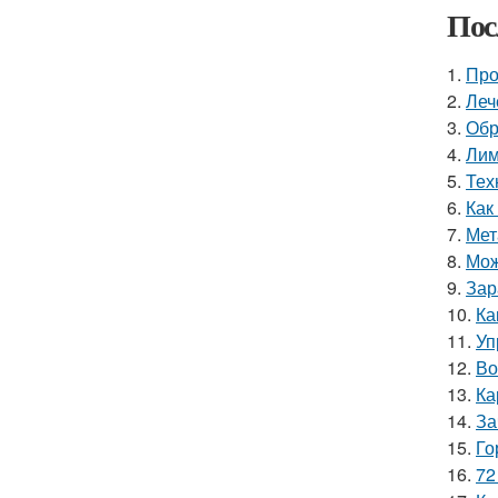
Пос
1.
Про
2.
Леч
3.
Обр
4.
Лим
5.
Тех
6.
Как
7.
Мет
8.
Мож
9.
Зар
10.
Ка
11.
Уп
12.
Во
13.
Ка
14.
За
15.
Го
16.
72