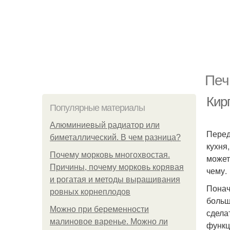
Печ
Кир
Популярные материалы
Алюминиевый радиатор или
Перед
биметаллический. В чем разница?
кухня
Почему морковь многохвостая.
может
Причины, почему морковь корявая
чему.
и рогатая и методы выращивания
Понач
ровных корнеплодов
больш
Можно при беременности
сдела
малиновое варенье. Можно ли
функц