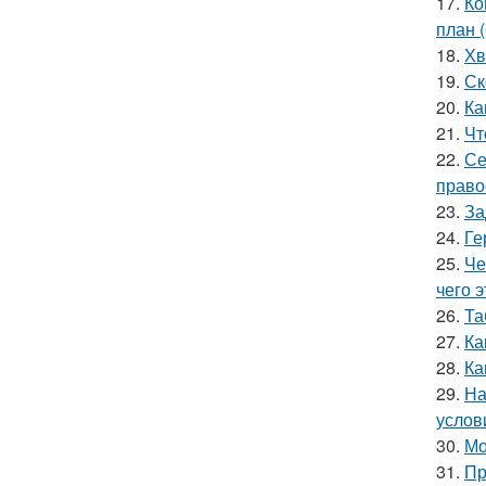
17.
Ко
план 
18.
Хв
19.
Ск
20.
Ка
21.
Чт
22.
Се
право
23.
За
24.
Ге
25.
Че
чего 
26.
Та
27.
Ка
28.
Ка
29.
На
услов
30.
Мо
31.
Пр