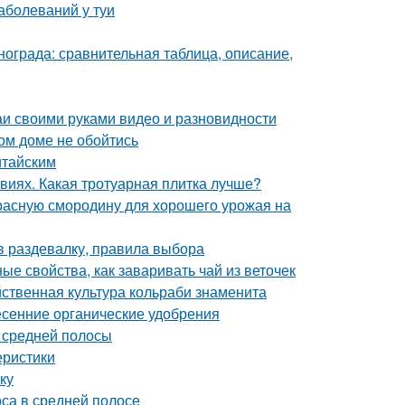
аболеваний у туи
нограда: сравнительная таблица, описание,
и своими руками видео и разновидности
ом доме не обойтись
итайским
виях. Какая тротуарная плитка лучше?
красную смородину для хорошего урожая на
в раздевалку, правила выбора
е свойства, как заваривать чай из веточек
йственная культура кольраби знаменита
сенние органические удобрения
я средней полосы
еристики
ку
оса в средней полосе