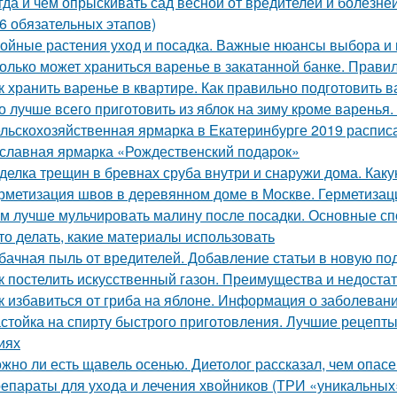
гда и чем опрыскивать сад весной от вредителей и болез
(6 обязательных этапов)
ойные растения уход и посадка. Важные нюансы выбора и 
олько может храниться варенье в закатанной банке. Прави
к хранить варенье в квартире. Как правильно подготовить в
о лучше всего приготовить из яблок на зиму кроме варенья.
льскохозяйственная ярмарка в Екатеринбурге 2019 расписан
славная ярмарка «Рождественский подарок»
делка трещин в бревнах сруба внутри и снаружи дома. Как
рметизация швов в деревянном доме в Москве. Герметиза
м лучше мульчировать малину после посадки. Основные сп
это делать, какие материалы использовать
бачная пыль от вредителей. Добавление статьи в новую по
к постелить искусственный газон. Преимущества и недоста
к избавиться от гриба на яблоне. Информация о заболеван
стойка на спирту быстрого приготовления. Лучшие рецепт
иях
жно ли есть щавель осенью. Диетолог рассказал, чем опас
епараты для ухода и лечения хвойников (ТРИ «уникальных