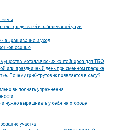
печени
ения вредителей и заболеваний у туи
ник выращивание и уход
ренков осенью
имущества металлических контейнеров для ТБО
ной или праздничный день при сменном графике
ке. Почему гриб-трутовик появляется в саду?
вильно выполнять упражнения
нности
о и нужно выращивать у себя на огороде
ирование участка