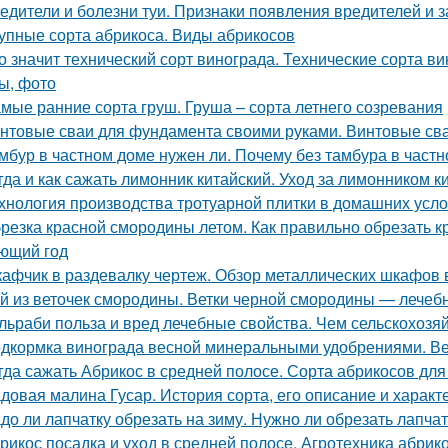
едители и болезни туи. Признаки появления вредителей и з
упные сорта абрикоса. Виды абрикосов
о значит технический сорт винограда. Технические сорта ви
ы, фото
мые ранние сорта груш. Груша – сорта летнего созревания
нтовые сваи для фундамента своими руками. Винтовые сва
мбур в частном доме нужен ли. Почему без тамбура в частн
гда и как сажать лимонник китайский. Уход за лимонником к
хнология производства тротуарной плитки в домашних усло
резка красной смородины летом. Как правильно обрезать 
ющий год
афчик в раздевалку чертеж. Обзор металлических шкафов 
й из веточек смородины. Ветки черной смородины — лечебны
льраби польза и вред лечебные свойства. Чем сельскохозя
дкормка винограда весной минеральными удобрениями. Ве
гда сажать Абрикос в средней полосе. Сорта абрикосов дл
довая малина Гусар. История сорта, его описание и характ
до ли лапчатку обрезать на зиму. Нужно ли обрезать лапчат
рикос посадка и уход в средней полосе. Агротехника абрик