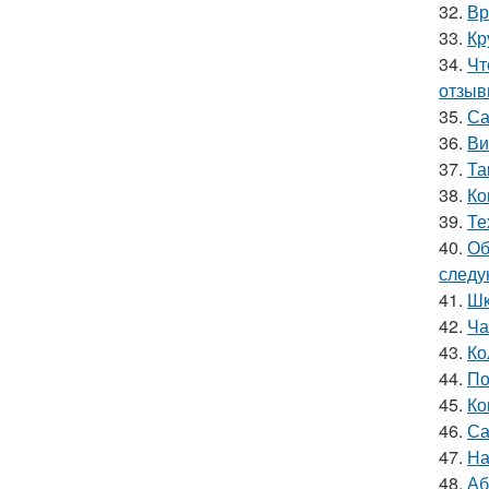
32.
Вр
33.
Кр
34.
Чт
отзыв
35.
Са
36.
Ви
37.
Та
38.
Ко
39.
Те
40.
Об
следу
41.
Шк
42.
Ча
43.
Ко
44.
По
45.
Ко
46.
Са
47.
На
48.
Аб