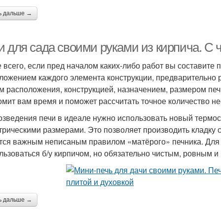
ь дальше →
 для сада своими руками из кирпича. С ч
 всего, если пред началом каких-либо работ вы составите 
ложением каждого элемента конструкции, предварительно р
м расположения, конструкцией, назначением, размером печ
омит вам время и поможет рассчитать точное количество н
озведения печи в идеале нужно использовать новый термост
трическими размерами. Это позволяет производить кладку 
тся важным неписаным правилом «матёрого» печника. Для 
льзоваться б/у кирпичом, но обязательно чистым, ровным 
ь дальше →