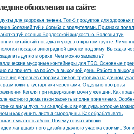
ледние обновления на сайте:
дукты для здоровья печени. Топ-5 продуктов для здоровья 
ение болезней туй и борьба с вредителями. Признаки появл
аботка туй осенью Бордосской жидкостью. Болезни туи
онник китайский посадка и уход в открытом грунте. Лимон
нология посадки виноградной школки под зиму. Высадка че
 заделать дупло в орехе. Чем можно замазать?
аллические мусорные контейнеры для ТБО. Основные пре
но ли принять на работу в выходной день. Работа в выход
ажение деревьев спорами грибов трутовика на дачном участ
к размножить кустарники черенками. Отдельно про розы
ражнения Кегеля при недержании мочи у женщин. Как пра
зле частного дома газон засеять вполне приемлемо. Особе
ртинки виды лука. 10 съедобных видов лука, которые можн
чем и как сушить листья смородины. Как обрабатывать
рькая ямчатость яблок. Почему горчат яблоки
 идеи ландшафтного дизайна дачного участка своими.. Зон