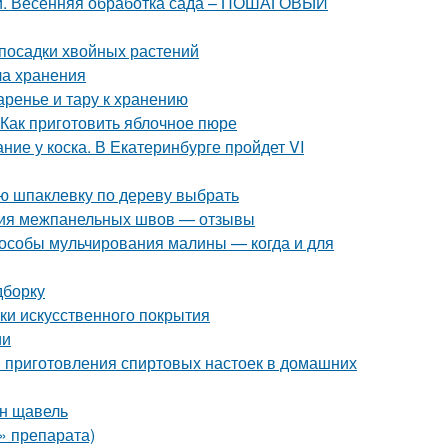
ней. Весенняя обработка сада – ПОШАГОВЫЙ
посадки хвойных растений
ла хранения
аренье и тару к хранению
 Как приготовить яблочное пюре
ие у коска. В Екатеринбурге пройдет VI
ую шпаклевку по дереву выбрать
ция межпанельных швов — отзывы
особы мульчирования малины — когда и для
дборку
тки искусственного покрытия
ии
ы приготовления спиртовых настоек в домашних
ен щавель
» препарата)