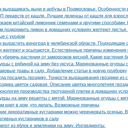
м
к выращивать дыни и арбузы в Подмосковье. Особенности
П лекарств от кашля. Лучшие леденцы от кашля для взрос
жаем китайский лимонник семенами и другими способами.
м подкормить лимон в домашних условиях желтеют листья.
ые с уходом
к вырастить виноград в челябинской области. Подходящие 
и желтеют и осыпаются. Естественные причины изменения 
к уберечь растения от заморозков весной. Какие растения 
урцы с рябиной на зиму без уксуса. Маринованные огурцы 
аковые травы в саду. Добавление статьи в новую подборку
гда посадить гвоздику. Тонкости выращивания гвоздики из 
оздика цветок садовая. Описание цветка многолетняя гвозд
хнология производства тротуарной плитки в домашних усло
урцы на зиму рецепты с мятой. Маринованные огурцы с мя
м идет в дом, что делать. Возможные причины
кие декоративные кустарники можно черенковать осенью. 
ативных кустарников в саду
мпот из яблок и земляники на зиму. Ингредиенты: