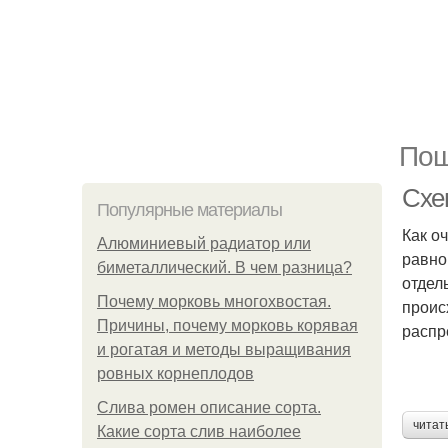
Пош
Схе
Популярные материалы
Как о
Алюминиевый радиатор или
равно
биметаллический. В чем разница?
отдел
Почему морковь многохвостая.
проис
Причины, почему морковь корявая
распр
и рогатая и методы выращивания
ровных корнеплодов
Слива ромен описание сорта.
читат
Какие сорта слив наиболее