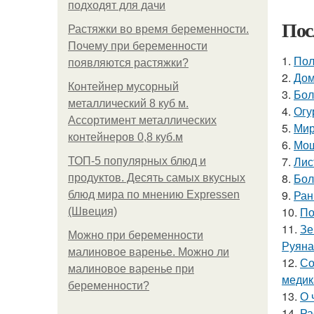
подходят для дачи
Пос
Растяжки во время беременности.
Почему при беременности
1.
Пол
появляются растяжки?
2.
Дом
Контейнер мусорный
3.
Бол
металлический 8 куб м.
4.
Огу
Ассортимент металлических
5.
Мир
контейнеров 0,8 куб.м
6.
Мош
7.
Лис
ТОП-5 популярных блюд и
8.
Бол
продуктов. Десять самых вкусных
9.
Ран
блюд мира по мнению Expressen
10.
По
(Швеция)
11.
Зе
Можно при беременности
Руяна
малиновое варенье. Можно ли
12.
Со
малиновое варенье при
медик
беременности?
13.
О 
14.
Ра