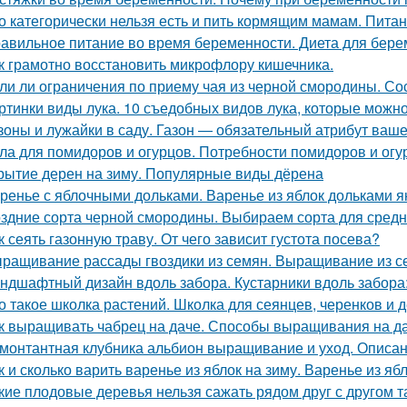
о категорически нельзя есть и пить кормящим мамам. Пита
авильное питание во время беременности. Диета для бере
к грамотно восстановить микрофлору кишечника.
ли ли ограничения по приему чая из черной смородины. Со
ртинки виды лука. 10 съедобных видов лука, которые можн
зоны и лужайки в саду. Газон — обязательный атрибут ваше
ла для помидоров и огурцов. Потребности помидоров и огу
рытие дерен на зиму. Популярные виды дёрена
ренье с яблочными дольками. Варенье из яблок дольками я
здние сорта черной смородины. Выбираем сорта для сред
к сеять газонную траву. От чего зависит густота посева?
ращивание рассады гвоздики из семян. Выращивание из с
ндшафтный дизайн вдоль забора. Кустарники вдоль забора
о такое школка растений. Школка для сеянцев, черенков и 
к выращивать чабрец на даче. Способы выращивания на д
монтантная клубника альбион выращивание и уход. Описан
к и сколько варить варенье из яблок на зиму. Варенье из я
кие плодовые деревья нельзя сажать рядом друг с другом 