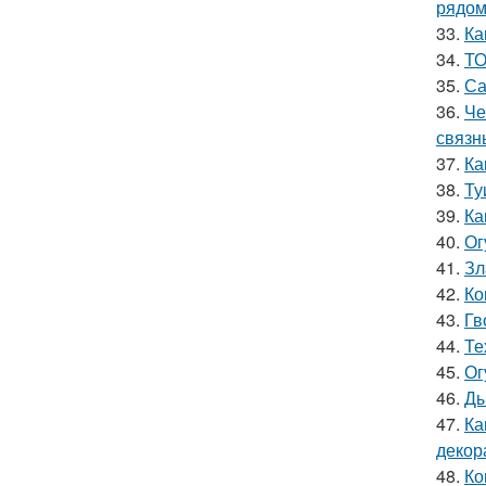
рядо
33.
Ка
34.
ТО
35.
Са
36.
Че
связн
37.
Ка
38.
Ту
39.
Ка
40.
Ог
41.
Зл
42.
Ко
43.
Гв
44.
Те
45.
Ог
46.
Ды
47.
Ка
декор
48.
Ко