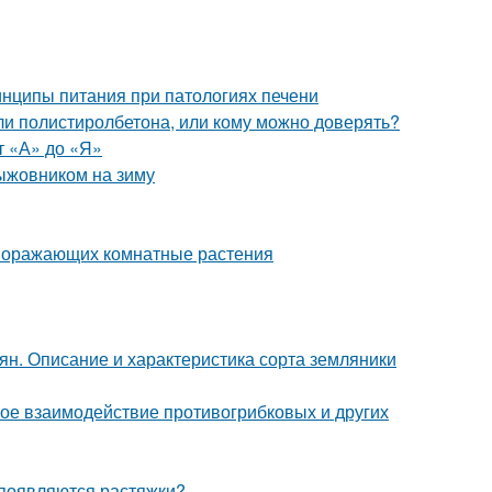
нципы питания при патологиях печени
ли полистиролбетона, или кому можно доверять?
т «А» до «Я»
ыжовником на зиму
 поражающих комнатные растения
н. Описание и характеристика сорта земляники
ое взаимодействие противогрибковых и других
 появляются растяжки?