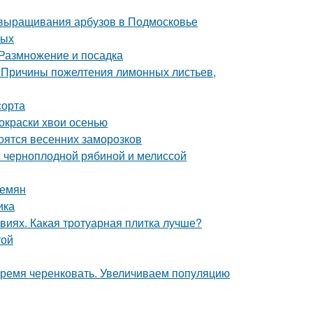
 выращивания арбузов в Подмосковье
лых
 Размножение и посадка
 Причины пожелтения лимонных листьев,
сорта
окраски хвои осенью
боятся весенних заморозков
с черноплодной рябиной и мелиссой
семян
ика
виях. Какая тротуарная плитка лучше?
той
Время черенковать. Увеличиваем популяцию