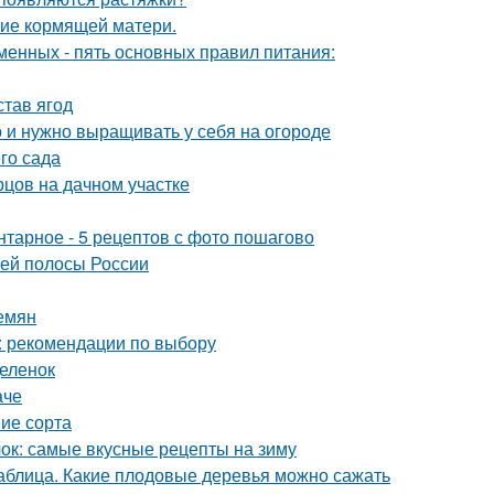
ние кормящей матери.
менных - пять основных правил питания:
став ягод
о и нужно выращивать у себя на огороде
го сада
рцов на дачном участке
нтарное - 5 рецептов с фото пошагово
ней полосы России
емян
: рекомендации по выбору
деленок
аче
ие сорта
блок: самые вкусные рецепты на зиму
таблица. Какие плодовые деревья можно сажать