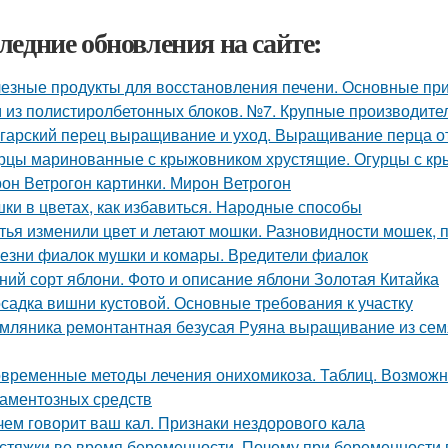
ледние обновления на сайте:
езные продукты для восстановления печени. Основные при
 из полистиролбетонных блоков. №7. Крупные производите
гарский перец выращивание и уход. Выращивание перца о
рцы маринованные с крыжовником хрустящие. Огурцы с кр
он Ветрогон картинки. Мирон Ветрогон
ки в цветах, как избавиться. Народные способы
тья изменили цвет и летают мошки. Разновидности мошек,
езни фиалок мушки и комары. Вредители фиалок
ний сорт яблони. Фото и описание яблони Золотая Китайка
садка вишни кустовой. Основные требования к участку
мляника ремонтантная безусая Руяна выращивание из семя
временные методы лечения онихомикоза. Таблиц. Возможн
аментозных средств
чем говорит ваш кал. Признаки нездорового кала
стяжки во время беременности. Почему при беременности