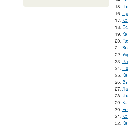
15.
Чт
16.
Пр
17.
Ка
18.
Ес
19.
Ка
20.
Га
21.
Зо
22.
Ук
23.
Ва
24.
По
25.
Ка
26.
Вы
27.
Ла
28.
Чт
29.
Ка
30.
Ре
31.
Ка
32.
Ка