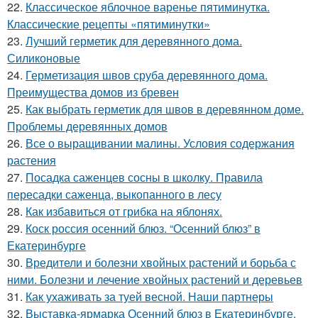
22.
Классическое яблочное варенье пятиминутка.
Классические рецепты «пятиминутки»
23.
Лучший герметик для деревянного дома.
Силиконовые
24.
Герметизация швов сруба деревянного дома.
Преимущества домов из бревен
25.
Как выбрать герметик для швов в деревянном доме.
Проблемы деревянных домов
26.
Все о выращивании малины. Условия содержания
растения
27.
Посадка саженцев сосны в школку. Правила
пересадки саженца, выкопанного в лесу
28.
Как избавиться от грибка на яблонях.
29.
Коск россия осенний блюз. “Осенний блюз” в
Екатеринбурге
30.
Вредители и болезни хвойных растений и борьба с
ними. Болезни и лечение хвойных растений и деревьев
31.
Как ухаживать за туей весной. Наши партнеры
32.
Выставка-ярмарка Осенний блюз в Екатеринбурге.