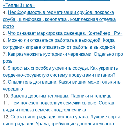
«Теплый шов»
4.
Необходимость в герметизации срубов. покраска
сруба , шлифовка , конопатка , комплексная отделка
фото
5.
Что означает маркировка саженцев. Контейнер «Р9»
6.
Можно ли отказаться работать в выходной. Когда
сотрудник вправе отказаться от работы в выходной
7.
Как размножить кустарники черенками. Отдельно про
розы
8.
5 простых способов укрепить сосуды. Как укрепить
сердечно-сосудистую систему продуктами питания?
9.
Опылитель для вишни. Какая вишня может опылять
черешню
10.
Замена дорогим теплицам. Парники и теплицы
11.
Чем полезен подсолнух семечки сырые. Состав,
виды и польза семечек подсолнечника
12.
Сорта винограда для южного урала. Лучшие сорта
винограда для Урала, требующие дополнительного