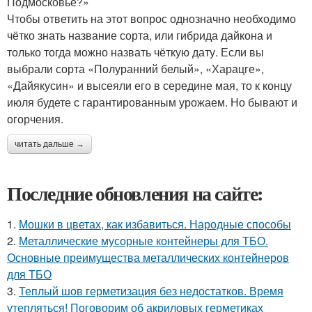
Подмосковье?»
Чтобы ответить на этот вопрос однозначно необходимо
чётко знать название сорта, или гибрида дайкона и
только тогда можно назвать чёткую дату. Если вы
выбрали сорта «Полуранний белый», «Харацге»,
«Дайякусин» и высеяли его в середине мая, то к концу
июля будете с гарантированным урожаем. Но бывают и
огорчения.
читать дальше →
Последние обновления на сайте:
1.
Мошки в цветах, как избавиться. Народные способы
2.
Металлические мусорные контейнеры для ТБО.
Основные преимущества металлических контейнеров
для ТБО
3.
Теплый шов герметизация без недостатков. Время
утепляться! Поговорим об акриловых герметиках