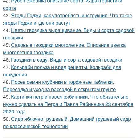
42.
Рубен ежевика описание сорта. Характеристики
сорта
43.
Ягоды Годжи, как употреблять инструкция. Что такое
ягоды Годжи и где они растут
44.
Цветы гвоздика выращивание. Виды и сорта садовой
гвоздики
45.
Садовые гвоздики многолетние. Описание цветка
многолетняя гвоздика
46.
Гвоздики в саду. Виды и сорта садовой гвоздики
47.
Кольраби польза и вред рецепты. Кольраби для
похудения
48.
Посев семян клубники в торфяные таблетки.
Пересадка и уход за рассадой в открытом грунте
49.
Картинки петр и павел рябинники. Что обязательно
нужно сделать на Петра и Павла Рябинника 23 сентября
2020 года
50.
Сидр яблочно грушевый. Домашний грушевый сидр
по классической технологии