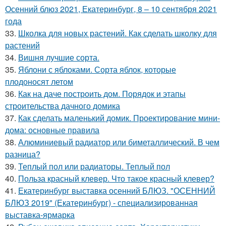
Осенний блюз 2021, Екатеринбург, 8 – 10 сентября 2021
года
33.
Школка для новых растений. Как сделать школку для
растений
34.
Вишня лучшие сорта.
35.
Яблони с яблоками. Сорта яблок, которые
плодоносят летом
36.
Как на даче построить дом. Порядок и этапы
строительства дачного домика
37.
Как сделать маленький домик. Проектирование мини-
дома: основные правила
38.
Алюминиевый радиатор или биметаллический. В чем
разница?
39.
Теплый пол или радиаторы. Теплый пол
40.
Польза красный клевер. Что такое красный клевер?
41.
Екатеринбург выставка осенний БЛЮЗ. "ОСЕННИЙ
БЛЮЗ 2019" (Екатеринбург) - специализированная
выставка-ярмарка