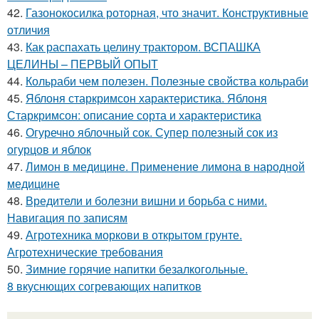
42.
Газонокосилка роторная, что значит. Конструктивные
отличия
43.
Как распахать целину трактором. ВСПАШКА
ЦЕЛИНЫ – ПЕРВЫЙ ОПЫТ
44.
Кольраби чем полезен. Полезные свойства кольраби
45.
Яблоня старкримсон характеристика. Яблоня
Старкримсон: описание сорта и характеристика
46.
Огуречно яблочный сок. Супер полезный сок из
огурцов и яблок
47.
Лимон в медицине. Применение лимона в народной
медицине
48.
Вредители и болезни вишни и борьба с ними.
Навигация по записям
49.
Агротехника моркови в открытом грунте.
Агротехнические требования
50.
Зимние горячие напитки безалкогольные.
8 вкуснющих согревающих напитков