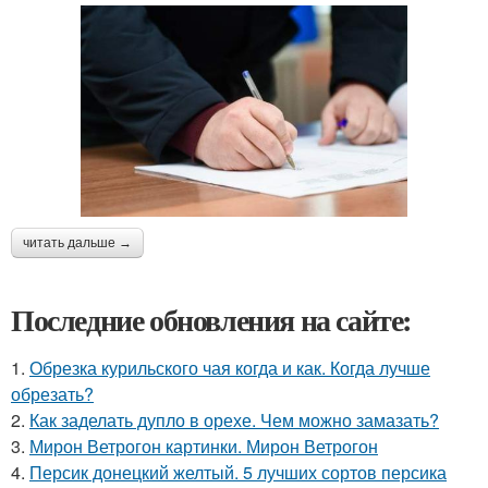
читать дальше →
Последние обновления на сайте:
1.
Обрезка курильского чая когда и как. Когда лучше
обрезать?
2.
Как заделать дупло в орехе. Чем можно замазать?
3.
Мирон Ветрогон картинки. Мирон Ветрогон
4.
Персик донецкий желтый. 5 лучших сортов персика