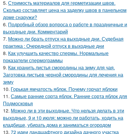
5.
Стоимость материалов для герметизации швов.
Сколько составляет цена на заделку швов в панельном
доме снаружи?
6.
Подробный обзор вопроса о работе в праздничные и
выходные дни. Комментарий
7.
Можно ли брать отпуск на выходные дни. Судебная
практика : Очередной отпуск в выходные дни
8.
Как улучшить качество спермы. Нормальные
показатели спермограммы
9.
Как хранить листья смородины на зиму для чая.
Заготовка листьев черной смородины для лечения на
зиму
10.
Горькая ямчатость яблок. Почему горчат яблоки
11.
Самые ранние сорта яблок. Ранние сорта яблок для
Подмосковья
12.
Можно ли в эти выходные. Что нельзя делать в эти
выходные, 9 и 10 июля: можно ли работать, ходить на
кладбище, убирать дома и заниматься огородом
13.
72 идеи ландшафтного дизайна дачного участка