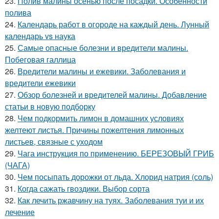
23.
Полив малины осенью после посадки. Особенности
полива
24.
Календарь работ в огороде на каждый день. Лунный
календарь vs наука
25.
Самые опасные болезни и вредители малины.
Побеговая галлица
26.
Вредители малины и ежевики. Заболевания и
вредители ежевики
27.
Обзор болезней и вредителей малины. Добавление
статьи в новую подборку
28.
Чем подкормить лимон в домашних условиях
желтеют листья. Причины пожелтения лимонных
листьев, связные с уходом
29.
Чага инструкция по применению. БЕРЕЗОВЫЙ ГРИБ
(ЧАГА)
30.
Чем посыпать дорожки от льда. Хлорид натрия (соль)
31.
Когда сажать гвоздики. Выбор сорта
32.
Как лечить ржавчину на туях. Заболевания туи и их
лечение