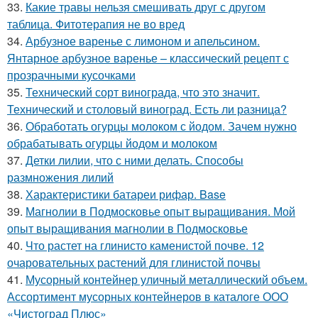
33.
Какие травы нельзя смешивать друг с другом
таблица. Фитотерапия не во вред
34.
Арбузное варенье с лимоном и апельсином.
Янтарное арбузное варенье – классический рецепт с
прозрачными кусочками
35.
Технический сорт винограда, что это значит.
Технический и столовый виноград. Есть ли разница?
36.
Обработать огурцы молоком с йодом. Зачем нужно
обрабатывать огурцы йодом и молоком
37.
Детки лилии, что с ними делать. Способы
размножения лилий
38.
Характеристики батареи рифар. Base
39.
Магнолии в Подмосковье опыт выращивания. Мой
опыт выращивания магнолии в Подмосковье
40.
Что растет на глинисто каменистой почве. 12
очаровательных растений для глинистой почвы
41.
Мусорный контейнер уличный металлический объем.
Ассортимент мусорных контейнеров в каталоге ООО
«Чистоград Плюс»