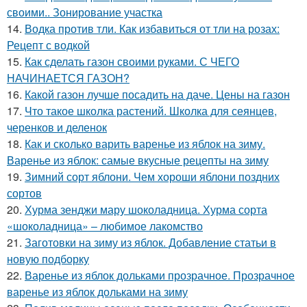
своими.. Зонирование участка
14.
Водка против тли. Как избавиться от тли на розах:
Рецепт с водкой
15.
Как сделать газон своими руками. С ЧЕГО
НАЧИНАЕТСЯ ГАЗОН?
16.
Какой газон лучше посадить на даче. Цены на газон
17.
Что такое школка растений. Школка для сеянцев,
черенков и деленок
18.
Как и сколько варить варенье из яблок на зиму.
Варенье из яблок: самые вкусные рецепты на зиму
19.
Зимний сорт яблони. Чем хороши яблони поздних
сортов
20.
Хурма зенджи мару шоколадница. Хурма сорта
«шоколадница» – любимое лакомство
21.
Заготовки на зиму из яблок. Добавление статьи в
новую подборку
22.
Варенье из яблок дольками прозрачное. Прозрачное
варенье из яблок дольками на зиму