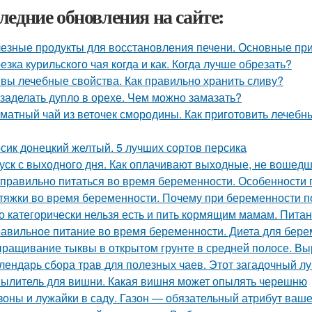
ледние обновления на сайте:
езные продукты для восстановления печени. Основные при
езка курильского чая когда и как. Когда лучше обрезать?
вы лечебные свойства. Как правильно хранить сливу?
 заделать дупло в орехе. Чем можно замазать?
матный чай из веточек смородины. Как приготовить лечебн
сик донецкий желтый. 5 лучших сортов персика
уск с выходного дня. Как оплачивают выходные, не вошедш
 правильно питаться во время беременности. Особенности
тяжки во время беременности. Почему при беременности 
о категорически нельзя есть и пить кормящим мамам. Пита
авильное питание во время беременности. Диета для бере
ращивание тыквы в открытом грунте в средней полосе. В
лендарь сбора трав для полезных чаев. Этот загадочный л
ылитель для вишни. Какая вишня может опылять черешню
зоны и лужайки в саду. Газон — обязательный атрибут ваше