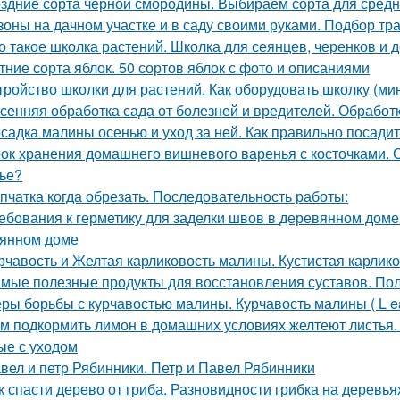
здние сорта черной смородины. Выбираем сорта для сред
зоны на дачном участке и в саду своими руками. Подбор тр
о такое школка растений. Школка для сеянцев, черенков и 
тние сорта яблок. 50 сортов яблок с фото и описаниями
тройство школки для растений. Как оборудовать школку (м
сенняя обработка сада от болезней и вредителей. Обрабо
садка малины осенью и уход за ней. Как правильно посади
ок хранения домашнего вишневого варенья с косточками. С
ье?
пчатка когда обрезать. Последовательность работы:
ебования к герметику для заделки швов в деревянном доме
янном доме
рчавость и Желтая карликовость малины. Кустистая карлик
мые полезные продукты для восстановления суставов. По
ры борьбы с курчавостью малины. Курчавость малины ( L eaf 
м подкормить лимон в домашних условиях желтеют листья.
ые с уходом
вел и петр Рябинники. Петр и Павел Рябинники
к спасти дерево от гриба. Разновидности грибка на деревья