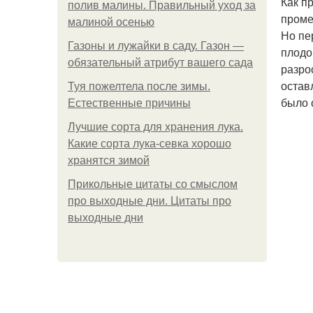
Как п
полив малины. Правильный уход за
проме
малиной осенью
Но пе
Газоны и лужайки в саду. Газон —
плодо
обязательный атрибут вашего сада
разро
остав
Туя пожелтела после зимы.
было 
Естественные причины
Лучшие сорта для хранения лука.
Какие сорта лука-севка хорошо
хранятся зимой
Прикольные цитаты со смыслом
про выходные дни. Цитаты про
выходные дни