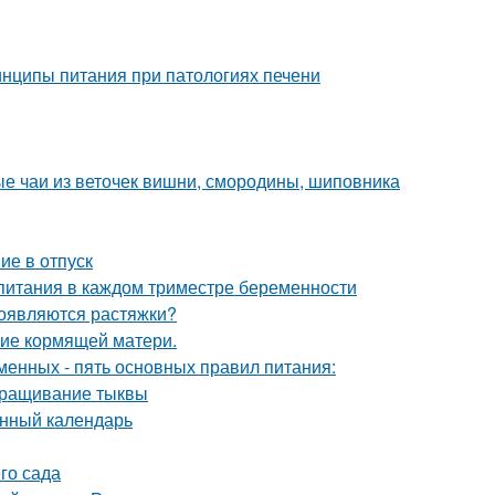
нципы питания при патологиях печени
ые чаи из веточек вишни, смородины, шиповника
ие в отпуск
 питания в каждом триместре беременности
появляются растяжки?
ние кормящей матери.
менных - пять основных правил питания:
ыращивание тыквы
унный календарь
го сада