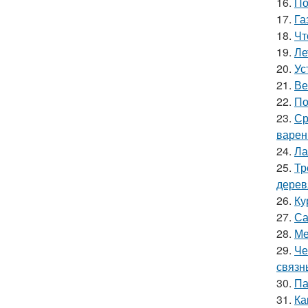
16.
По
17.
Га
18.
Чт
19.
Ле
20.
Ус
21.
Ве
22.
По
23.
Ср
варен
24.
Ла
25.
Тр
дерев
26.
Ку
27.
Са
28.
Ме
29.
Че
связн
30.
Па
31.
Ка