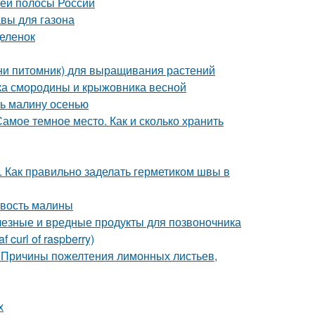
ней полосы России
авы для газона
деленок
ини питомник) для выращивания растений
тка смородины и крыжовника весной
ть малину осенью
амое темное место. Как и сколько хранить
. Как правильно заделать герметиком швы в
овость малины
лезные и вредные продукты для позвоночника
curl of raspberry)
 Причины пожелтения лимонных листьев,
х