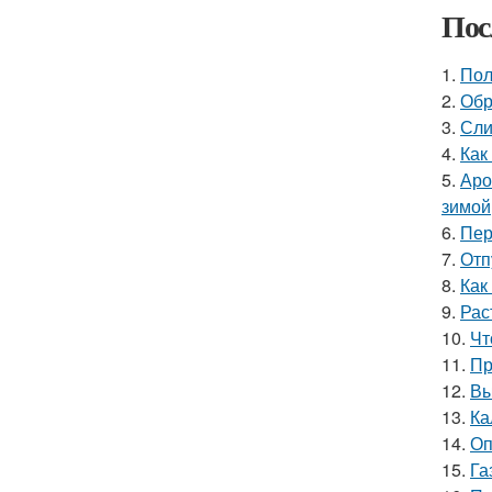
Пос
1.
Пол
2.
Обр
3.
Сли
4.
Как
5.
Аро
зимой
6.
Пер
7.
Отп
8.
Как
9.
Рас
10.
Чт
11.
Пр
12.
Вы
13.
Ка
14.
Оп
15.
Га