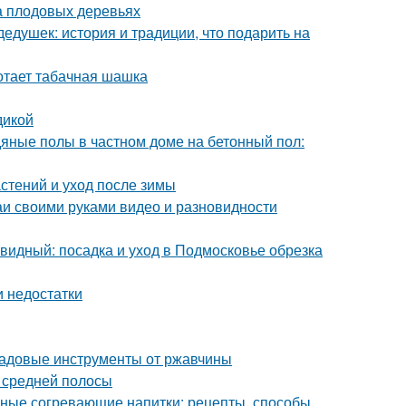
а плодовых деревьях
едушек: история и традиции, что подарить на
отает табачная шашка
дикой
дяные полы в частном доме на бетонный пол:
стений и уход после зимы
и своими руками видео и разновидности
идный: посадка и уход в Подмосковье обрезка
и недостатки
 садовые инструменты от ржавчины
я средней полосы
ьные согревающие напитки: рецепты, способы