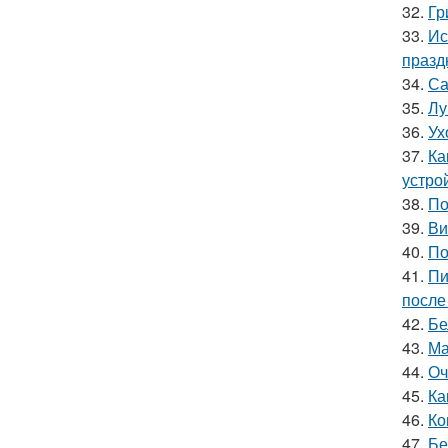
32.
Гр
33.
Ис
празд
34.
Са
35.
Лу
36.
Ух
37.
Ка
устро
38.
По
39.
Ви
40.
По
41.
Пи
после
42.
Бе
43.
Ма
44.
Оч
45.
Ка
46.
Ко
47.
Бе