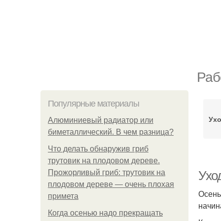
Раб
Популярные материалы
Ух
Алюминиевый радиатор или
биметаллический. В чем разница?
Что делать обнаружив гриб
трутовик на плодовом дереве.
Прожорливый гриб: трутовик на
Уход
плодовом дереве — очень плохая
Осень
примета
начин
Когда осенью надо прекращать