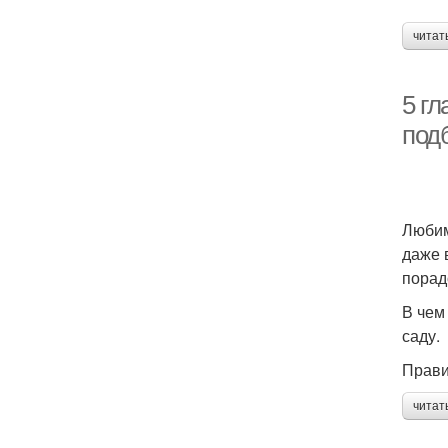
читат
5 г
под
Любим
даже 
порад
В чем
саду.
Прави
читат