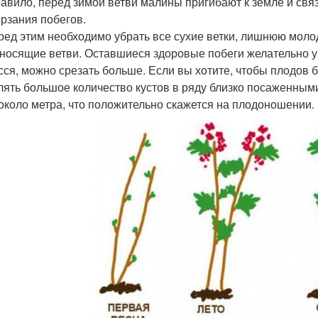
равило, перед зимой ветви малины пригибают к земле и свя
рзания побегов.
ред этим необходимо убрать все сухие ветки, лишнюю моло
носящие ветви. Оставшиеся здоровые побеги желательно уко
сся, можно срезать больше. Если вы хотите, чтобы плодов б
лять большое количество кустов в ряду близко посаженным
около метра, что положительно скажется на плодоношении.