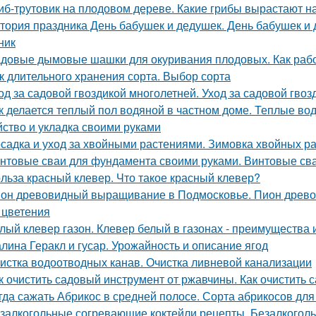
иб-трутовик на плодовом дереве. Какие грибы вырастают н
тория праздника День бабушек и дедушек. День бабушек и д
ник
довые дымовые шашки для окуривания плодовых. Как раб
к длительного хранения сорта. Выбор сорта
од за садовой гвоздикой многолетней. Уход за садовой гвоз
к делается теплый пол водяной в частном доме. Теплые во
йство и укладка своими руками
садка и уход за хвойными растениями. Зимовка хвойных ра
нтовые сваи для фундамента своими руками. Винтовые сва
льза красный клевер. Что такое красный клевер?
он древовидный выращивание в Подмосковье. Пион древов
 цветения
лый клевер газон. Клевер белый в газонах - преимущества 
лина Геракл и гусар. Урожайность и описание ягод
истка водоотводных канав. Очистка ливневой канализации
к очистить садовый инструмент от ржавчины. Как очистить
гда сажать Абрикос в средней полосе. Сорта абрикосов дл
залкогольные согревающие коктейли рецепты. Безалкогол