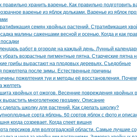
к правильно хранить варенье. Как правильно подготовить в
озрачное варенье из яблок дольками. Варенье из яблок п
ами
ратификация семян хвойных растений. Стратификация хво
садка малины саженцами весной и осенью. Когда и как прав
 посадки
лендарь работ в огороде на каждый день. Лунный календарь
к убрать возрастные пигментные пятна. Старческие пятна н
кие грибы вырастают на плодовых деревьях. Съедобные
я пожелтела после зимы. Естественные причины
ичины пожелтения туи и методы её восстановления. Почему
а желтеть
щита хвойных от ожогов. Весенние повреждения хвойных р
к вырастить многолетнюю гвоздику. Описание
к сделать школку для растений. Как сделать школку?
упноплодные сорта яблонь. 50 сортов яблок с фото и опис
шня когда созревает. Когда спеет вишня
рта персиков для волгоградской области. Самые лучшие со
садка и уход за хвойными растениями. Зимовка хвойных ра