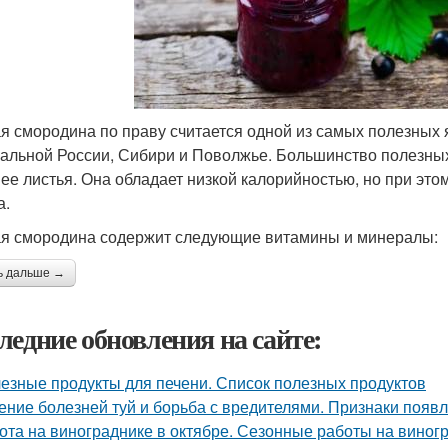
я смородина по праву считается одной из самых полезных я
альной России, Сибири и Поволжье. Большинство полезны
 ее листья. Она обладает низкой калорийностью, но при эт
а.
я смородина содержит следующие витамины и минералы:
ь дальше →
ледние обновления на сайте:
езные продукты для печени. Список полезных продуктов
ение болезней туй и борьба с вредителями. Признаки появл
ота на винограднике в октябре. Сезонные работы на виногр