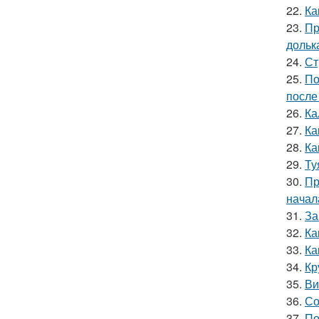
22.
Ка
23.
Пр
дольк
24.
Ст
25.
По
после
26.
Ка
27.
Ка
28.
Ка
29.
Ту
30.
Пр
начал
31.
За
32.
Ка
33.
Ка
34.
Кр
35.
Ви
36.
Со
37.
По