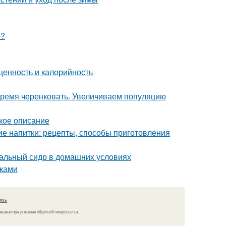
ю?
ценность и калорийность
Время черенковать. Увеличиваем популяцию
кое описание
е напитки: рецепты, способы приготовления
уральный сидр в домашних условиях
уками
язь
решено при указании обратной гиперссылки.