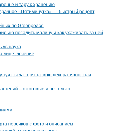
аренье и тару к хранению
розрачное «Пятиминутка» — быстрый рецепт
йных по Greenpeace
ильно посадить малину и как ухаживать за ней
 vs наука
а лице: лечение
 туя стала терять свою декоративность и
астений – ожоговые и не только
аниями
рта персиков с фото и описанием
стений и уход после зимы