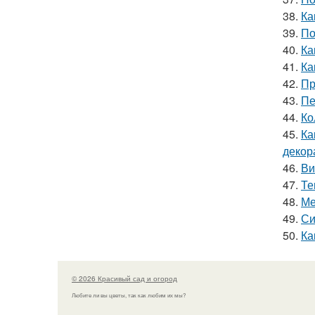
38.
Ка
39.
По
40.
Ка
41.
Ка
42.
Пр
43.
Пе
44.
Ко
45.
Ка
декор
46.
Ви
47.
Те
48.
Ме
49.
Си
50.
Ка
© 2026 Красивый сад и огород
Любите ли вы цветы, так как любим их мы?