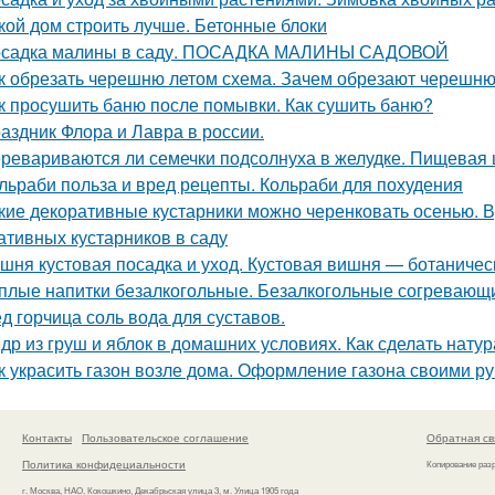
кой дом строить лучше. Бетонные блоки
садка малины в саду. ПОСАДКА МАЛИНЫ САДОВОЙ
к обрезать черешню летом схема. Зачем обрезают черешн
к просушить баню после помывки. Как сушить баню?
аздник Флора и Лавра в россии.
ревариваются ли семечки подсолнуха в желудке. Пищевая 
льраби польза и вред рецепты. Кольраби для похудения
кие декоративные кустарники можно черенковать осенью. 
ативных кустарников в саду
шня кустовая посадка и уход. Кустовая вишня — ботаничес
плые напитки безалкогольные. Безалкогольные согревающи
д горчица соль вода для суставов.
др из груш и яблок в домашних условиях. Как сделать нат
к украсить газон возле дома. Оформление газона своими р
Контакты
Пользовательское соглашение
Обратная св
Политика конфидециальности
Копирование раз
г. Москва, НАО, Кокошкино, Декабрьская улица 3, м. Улица 1905 года