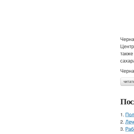
Черна
Центр
также
сахар
Черна
читат
Пос
1.
Пол
2.
Леч
3.
Раб