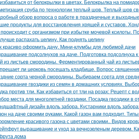
 избавиться от белокрылки в цветах. Белокрылка на помидо
метизация сруба по технологии теплый шов. Теплый шов св
робный обзор вопроса о работе в праздничные и выходные
шие продукты для восстановления хрящей и суставов. Хон
 происходит с организмом при избытке мочевой ксилоты. П
 лучше распахать целину. Как поднять целину
к красиво оформить дачу. Мини-клумбы для любимой дачи
ращивание подсолнухов на даче. Подготовка подсолнуха к
й из листьев смородины. Ферментированный чай из листье
прещает ли церковь посещать кладбище. Вопрос священни
здние сорта черной смородины. Выбираем сорта для сред
ращивание гвоздики из семян в домашних условиях. Выбор
дка против тли. Как избавиться от тли на розах: Рецепт с во
бор места для многолетней гвоздики. Посадка гвоздики в о
ндшафтный дизайн вдоль забора. Кустарники вдоль забора
зон на даче своими руками. Какой газон вам подходит. Типы
ормление красивого газона с цветами своими.. Видов кров
ейпфрут выращивание и уход за вечнозеленым деревом. К
фрута дома