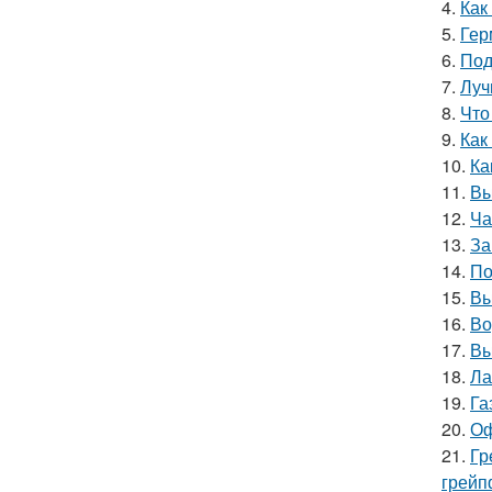
4.
Как
5.
Гер
6.
Под
7.
Луч
8.
Что
9.
Как
10.
Ка
11.
Вы
12.
Ча
13.
За
14.
По
15.
Вы
16.
Во
17.
Вы
18.
Ла
19.
Га
20.
Оф
21.
Гр
грейп