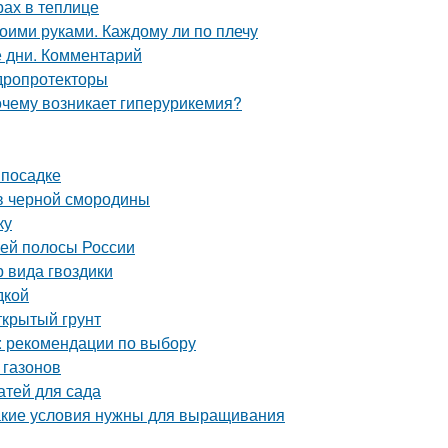
рах в теплице
оими руками. Каждому ли по плечу
 дни. Комментарий
дропротекторы
очему возникает гиперурикемия?
 посадке
в черной смородины
ку
ней полосы России
 вида гвоздики
дкой
ткрытый грунт
: рекомендации по выбору
 газонов
атей для сада
акие условия нужны для выращивания