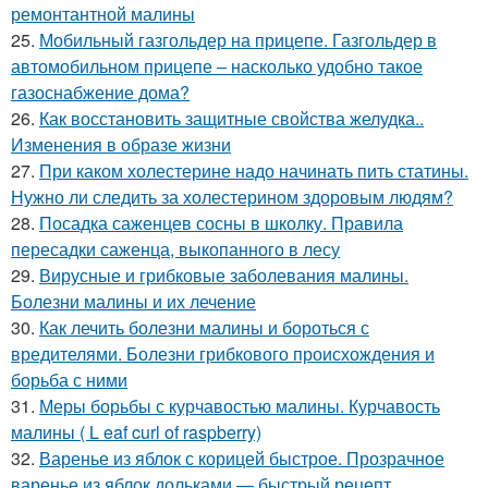
ремонтантной малины
25.
Мобильный газгольдер на прицепе. Газгольдер в
автомобильном прицепе – насколько удобно такое
газоснабжение дома?
26.
Как восстановить защитные свойства желудка..
Изменения в образе жизни
27.
При каком холестерине надо начинать пить статины.
Нужно ли следить за холестерином здоровым людям?
28.
Посадка саженцев сосны в школку. Правила
пересадки саженца, выкопанного в лесу
29.
Вирусные и грибковые заболевания малины.
Болезни малины и их лечение
30.
Как лечить болезни малины и бороться с
вредителями. Болезни грибкового происхождения и
борьба с ними
31.
Меры борьбы с курчавостью малины. Курчавость
малины ( L eaf curl of raspberry)
32.
Варенье из яблок с корицей быстрое. Прозрачное
варенье из яблок дольками — быстрый рецепт