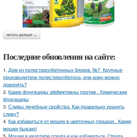
читать дальше →
Последние обновления на сайте:
1.
Дом из полистиролбетонных блоков. №7. Крупные
производители полистиролбетона, или кому можно
доверять?
2.
Какие фунгициды эффективны против.. Химические
фунгициды
3.
Сливы лечебные свойства. Как правильно хранить
сливу?
4.
Как избавиться от мошек в цветочных горшках.. Какие
мошки бывают
5.
Мошки в квартире откуда и как избавиться. Откуда