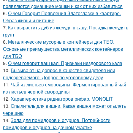
появляются домашние мошки и как от них избавиться
6.
О чем Говорит Появления Златоглазки в квартире.
Образ жизни и питание
7.
Как вырастить дуб из желудя в саду. Посадка желудя в
грунт
8.
Металлические мусорные контейнеры для ТБО.
Основные преимущества металлических контейнеров
для ТБО
9.
О чем говорит ваш кал. Признаки нездорового кала
10.
Вызывают на допрос в качестве свидетеля или
подозреваемого. Допрос по уголовному делу
11.
Чай из листьев смородины. Ферментированный чай
из листьев черной смородины
12.
Характеристика радиаторов рифар. MONOLIT
13.
Опылитель для вишни. Какая вишня может опылять
черешню
14.
Зола для помидоров и огурцов. Потребности
помидоров и огурцов на дачном участке