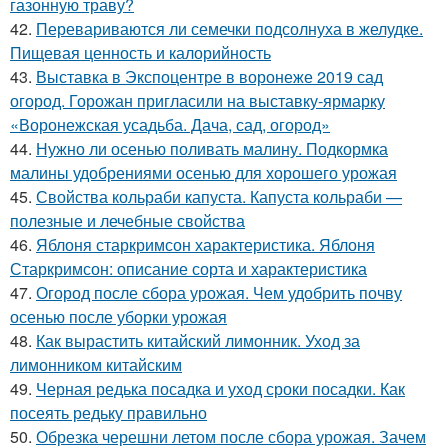
газонную траву?
42.
Перевариваются ли семечки подсолнуха в желудке.
Пищевая ценность и калорийность
43.
Выставка в Экспоцентре в воронеже 2019 сад
огород. Горожан пригласили на выставку-ярмарку
«Воронежская усадьба. Дача, сад, огород»
44.
Нужно ли осенью поливать малину. Подкормка
малины удобрениями осенью для хорошего урожая
45.
Свойства кольраби капуста. Капуста кольраби —
полезные и лечебные свойства
46.
Яблоня старкримсон характеристика. Яблоня
Старкримсон: описание сорта и характеристика
47.
Огород после сбора урожая. Чем удобрить почву
осенью после уборки урожая
48.
Как вырастить китайский лимонник. Уход за
лимонником китайским
49.
Черная редька посадка и уход сроки посадки. Как
посеять редьку правильно
50.
Обрезка черешни летом после сбора урожая. Зачем