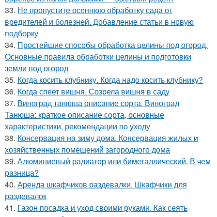
33.
Не пропустите осеннюю обработку сада от
вредителей и болезней. Добавление статьи в новую
подборку
34.
Простейшие способы обработка целины под огород.
Основные правила обработки целины и подготовки
земли под огород
35.
Когда косить клубнику. Когда надо косить клубнику?
36.
Когда спеет вишня. Созрела вишня в саду
37.
Виноград танюша описание сорта. Виноград
Танюша: краткое описание сорта, основные
характеристики, рекомендации по уходу
38.
Консервация на зиму дома. Консервация жилых и
хозяйственных помещений загородного дома
39.
Алюминиевый радиатор или биметаллический. В чем
разница?
40.
Аренда шкафчиков раздевалки. Шкафчики для
раздевалок
41.
Газон посадка и уход своими руками. Как сеять