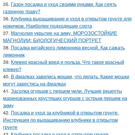
35.
Газон посадка и уход своими руками. Как сеять
газонную траву?
36.
Клубника выращивание и уход в открытом грунте для
новичков. Наиболее подходящие сорта
37.
Магнолия укрытие на зиму. МОРОЗОСТОЙКИЕ
МАГНОЛИИ: БИОЛОГИЧЕСКИЙ ПОРТРЕТ
38.
Посадка китайского лимонника весной. Как сажать
лимонник
39.
Клевер красный вред и польза. Что такое красный
клевер?
40.
В фиалках завелись мошки, что делать. Какие мошки
могут завестись на фиалках
41.
Засолка огурцов с перцем чили. Лучшие рецепты
маринованных хрустящих огурцов с острым перцем на
зиму
42.
Посадка и уход за клубникой в открытом грунте.
Инструкция по выращиванию клубники в открытом
грунте
43.
Клубника посадка и уход в открытом грунте