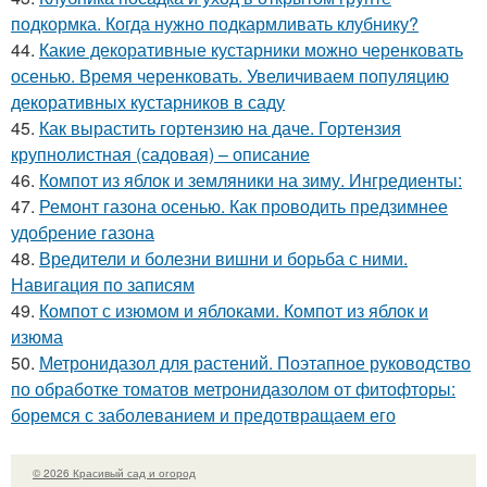
подкормка. Когда нужно подкармливать клубнику?
44.
Какие декоративные кустарники можно черенковать
осенью. Время черенковать. Увеличиваем популяцию
декоративных кустарников в саду
45.
Как вырастить гортензию на даче. Гортензия
крупнолистная (садовая) – описание
46.
Компот из яблок и земляники на зиму. Ингредиенты:
47.
Ремонт газона осенью. Как проводить предзимнее
удобрение газона
48.
Вредители и болезни вишни и борьба с ними.
Навигация по записям
49.
Компот с изюмом и яблоками. Компот из яблок и
изюма
50.
Метронидазол для растений. Поэтапное руководство
по обработке томатов метронидазолом от фитофторы:
боремся с заболеванием и предотвращаем его
© 2026 Красивый сад и огород