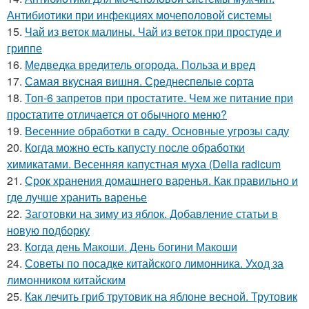
Антибиотики при инфекциях мочеполовой системы
15.
Чай из веток малины. Чай из веток при простуде и
гриппе
16.
Медведка вредитель огорода. Польза и вред
17.
Самая вкусная вишня. Среднеспелые сорта
18.
Топ-6 запретов при простатите. Чем же питание при
простатите отличается от обычного меню?
19.
Весенние обработки в саду. Основные угрозы саду
20.
Когда можно есть капусту после обработки
химикатами. Весенняя капустная муха (Delia radicum
21.
Срок хранения домашнего варенья. Как правильно и
где лучше хранить варенье
22.
Заготовки на зиму из яблок. Добавление статьи в
новую подборку
23.
Когда день Макоши. День богини Макоши
24.
Советы по посадке китайского лимонника. Уход за
лимонником китайским
25.
Как лечить гриб трутовик на яблоне весной. Трутовик