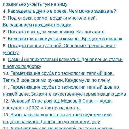
правильно укрыть туи на зиму
4.
Как заделать дупло в орехе. Чем можно замазать?
5.
Подготовка к зиме гвоздики многолетней.
Выращиваем гвоздики: посадка
6.
Посадка и уход за лимонником. Как посадить
7.
Болезни фиалок мушки и комары. Вредители фиалок
8.
Посадка вишни кустовой. Основные требования к
участку
9.
Самый неприхотливый клематис. Добавление статьи
в новую подборку
10.
Герметизация сруба по технологии теплый шов.
Теплый шов своими руками. Каждому ли по плечу
11.
Герметизация сруба по технологии теплый шов по
низкой цене. Закажите качественную герметизацию дома
12.
Медовый Спас доклад. Медовый Спас — когда
наступает в 2022 и как праздновать
13.
Вызывают на допрос в качестве свидетеля или
подозреваемого. Допрос по уголовному делу
14.
Антибиотики для мочеполовой системы мужчин.