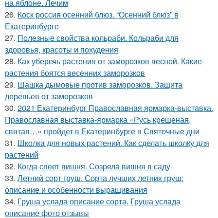
на яблоне. Лечим
26.
Коск россия осенний блюз. “Осенний блюз” в
Екатеринбурге
27.
Полезные свойства кольраби. Кольраби для
здоровья, красоты и похудения
28.
Как уберечь растения от заморозков весной. Какие
растения боятся весенних заморозков
29.
Шашка дымовые против заморозков. Защита
деревьев от заморозков
30.
2021 Екатеринбург Православная ярмарка-выставка.
Православная выставка-ярмарка «Русь крещеная,
святая…» пройдет в Екатеринбурге в Святочные дни
31.
Школка для новых растений. Как сделать школку для
растений
32.
Когда спеет вишня. Созрела вишня в саду
33.
Летний сорт груш. Сорта лучших летних груш:
описание и особенности выращивания
34.
Груша услада описание сорта. Груша услада
описание фото отзывы