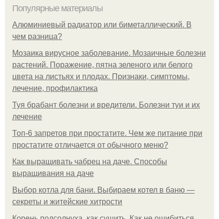
Популярные материалы
Алюминиевый радиатор или биметаллический. В
чем разница?
Мозаика вирусное заболевание. Мозаичные болезни
растений. Поражение, пятна зеленого или белого
цвета на листьях и плодах. Признаки, симптомы,
лечение, профилактика
Туя брабант болезни и вредители. Болезни туи и их
лечение
Топ-6 запретов при простатите. Чем же питание при
простатите отличается от обычного меню?
Как выращивать чабрец на даче. Способы
выращивания на даче
Выбор котла для бани. Выбираем котел в баню —
секреты и житейские хитрости
Корень подсолнуха, как сушить. Как не ошибиться