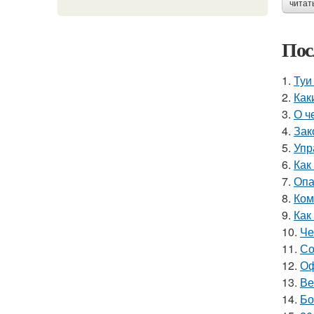
читат
Пос
1.
Туи
2.
Как
3.
О ч
4.
Зак
5.
Упр
6.
Как
7.
Опа
8.
Ком
9.
Как
10.
Че
11.
Со
12.
Оф
13.
Ве
14.
Бо