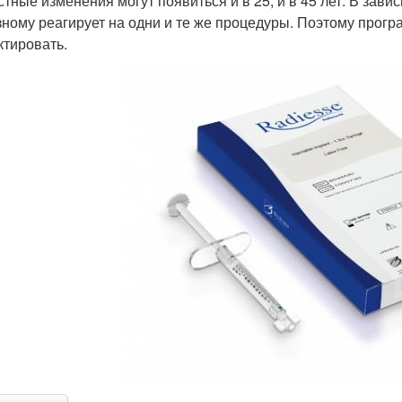
стные изменения могут появиться и в 25, и в 45 лет. В зави
зному реагирует на одни и те же процедуры. Поэтому прог
ктировать.