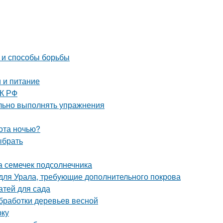
ы и способы борьбы
 и питание
ТК РФ
ильно выполнять упражнения
ота ночью?
ыбрать
а семечек подсолнечника
 для Урала, требующие дополнительного покрова
атей для сада
обработки деревьев весной
рку