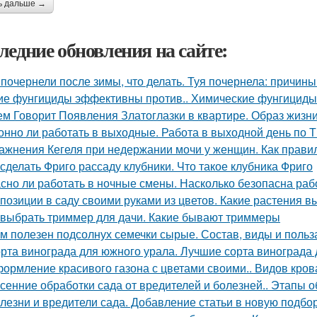
ь дальше →
ледние обновления на сайте:
 почернели после зимы, что делать. Туя почернела: причин
ие фунгициды эффективны против.. Химические фунгициды
ем Говорит Появления Златоглазки в квартире. Образ жизни
онно ли работать в выходные. Работа в выходной день по 
ажнения Кегеля при недержании мочи у женщин. Как прав
 сделать Фриго рассаду клубники. Что такое клубника Фриго
сно ли работать в ночные смены. Насколько безопасна раб
позиции в саду своими руками из цветов. Какие растения в
 выбрать триммер для дачи. Какие бывают триммеры
м полезен подсолнух семечки сырые. Состав, виды и польз
рта винограда для южного урала. Лучшие сорта винограда
ормление красивого газона с цветами своими.. Видов кров
сенние обработки сада от вредителей и болезней.. Этапы 
лезни и вредители сада. Добавление статьи в новую подбо