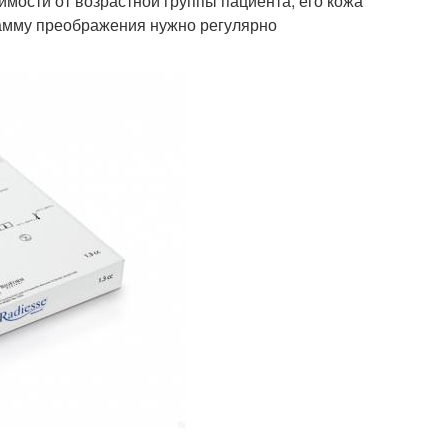
симости от возрастной группы пациента, его кожа
рамму преображения нужно регулярно