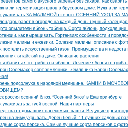
 рецептов самого вкусного варенья без сахара. Как сварить
жна ли герметизация швов в брусовом доме. Нужна ли герм
к ухаживать ЗА МАЛИНОЙ осенью. ОСЕННИЙ УХОД ЗА М
лендарь работ в огороде на каждый день. Лунный календарь
рта опылители яблонь таблица. Сорта яблонь, подходящие
ртензии, как выращивать. Гортензия: особенности и порядо
лезни малины и ежевики. Болезни малины: описание с фот
к постелить искусственный газон. Преимущества и недоста
монник китайский на даче. Описание растения
к избавиться от грибов на яблоне. Лечение яблони от гриба
рон Солемахер сорт земляники. Земляника Барон Солемахе
ная!
рень подсолнуха в народной медицине. КАМНИ В МОЧЕ
РОВИЩЕМ?
ск россия осенний блюз. “Осенний блюз” в Екатеринбурге
к ухаживать за туей весной. Наши партнеры
едства от домашних насекомых шашки. Ведущие производ
рен на зиму укрывать. Дёрен белый: 11 лучших садовых ра
здние сорта персика. Самые лучшие сорта персиков с фот