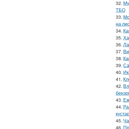
32.
Му
ТБО
33.
Мо
на ли
34.
Ка
35.
Ха
36.
Ла
37.
Ви
38.
Ка
39.
Са
40.
Ик
41.
Кл
42.
Вл
бензо
43.
Еж
44.
Ра
куста
45.
Ча
46.
Пр