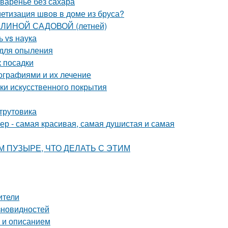
 варенье без сахара
етизация швов в доме из бруса?
АЛИНОЙ САДОВОЙ (летней)
 vs наука
 для опыления
к посадки
ографиями и их лечение
тки искусственного покрытия
-трутовика
р - самая красивая, самая душистая и самая
ВОМ ПУЗЫРЕ, ЧТО ДЕЛАТЬ С ЭТИМ
ители
зновидностей
о и описанием