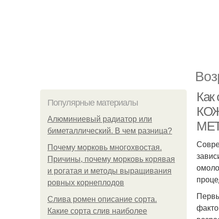
Воз
Как
Популярные материалы
КОЖ
Алюминиевый радиатор или
МЕ
биметаллический. В чем разница?
Совре
Почему морковь многохвостая.
завис
Причины, почему морковь корявая
омоло
и рогатая и методы выращивания
проце
ровных корнеплодов
Первы
Слива ромен описание сорта.
факто
Какие сорта слив наиболее