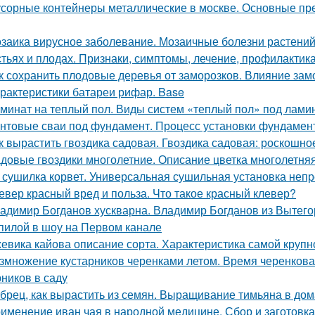
сорные контейнеры металлические в москве. Основные пр
заика вирусное заболевание. Мозаичные болезни растений.
стьях и плодах. Признаки, симптомы, лечение, профилактик
к сохранить плодовые деревья от заморозков. Влияние зам
рактеристики батареи рифар. Base
минат на теплый пол. Виды систем «теплый пол» под лами
нтовые сваи под фундамент. Процесс установки фундамент
к вырастить гвоздика садовая. Гвоздика садовая: роскошн
довые гвоздики многолетние. Описание цветка многолетняя
 сушилка корвет. Универсальная сушильная установка неп
евер красный вред и польза. Что такое красный клевер?
адимир Богданов хускварна. Владимир Богданов из Вытего
пилой в шоу на Первом канале
евика кайова описание сорта. Характеристика самой крупн
змножение кустарников черенками летом. Время черенков
рников в саду
брец, как вырастить из семян. Выращивание тимьяна в до
именение иван чая в народной медицине. Сбор и заготовка