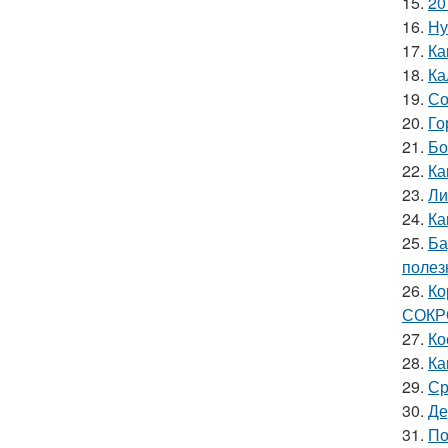
15.
20
16.
Ну
17.
Ка
18.
Ка
19.
Со
20.
Го
21.
Бо
22.
Ка
23.
Ли
24.
Ка
25.
Ба
полез
26.
Ко
СОК
27.
Ко
28.
Ка
29.
Ср
30.
Де
31.
По