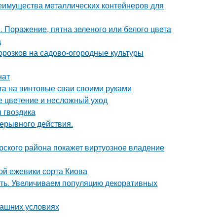
еимущества металлических контейнеров для
 Поражение, пятна зеленого или белого цвета
а
орозков на садово-огородные культуры
нат
а на винтовые сваи своими руками
ое цветение и несложный уход
 гвоздика
рерывного действия.
рского района покажет виртуозное владение
ой ежевики сорта Киова
ать. Увеличиваем популяцию декоративных
машних условиях